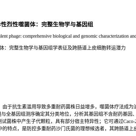
门氏菌特异性烈性噬菌体：完整生物学与基因组
nt phage: comprehensive biological and genomic characterization and po
异性烈性噬菌体：完整生物学与基因组学表征及跨肠道上皮细胞转运潜力
，由于抗生素滥用导致多重耐药菌株日益增多，噬菌体疗法成为
射电镜与全基因组测序确定其分类地位，分析其基因组不含耐药基
在50%的测试菌株中产生子代颗粒，具有部分宿主特异性；它可通过C
中的特点，是防控多重耐药沙门氏菌的理想候选者，其跨肠道上