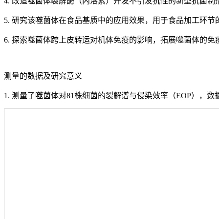
4. 改造噬菌体裂解酶（内溶素）开发不引发抗性的新型抗菌制
5. 研究该噬菌体在食品基质中的应用效果，用于食品加工环节
6. 探索噬菌体跨上皮转运对机体免疫的影响，拓展噬菌体的免
测量的数据及研究意义
1. 测量了噬菌体对81株细菌的裂解谱与侵染效率（EOP）