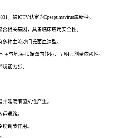
ICTV认定为Epseptimavirus属新种。
体整合相关基因，具备临床应用安全性。
感染多种主流沙门氏菌血清型。
端-基底与基底-顶端双向转运，呈明显剂量依赖性。
杂环境能力强。
解谱并延缓细菌抗性产生。
转运通路。
免疫调节作用。