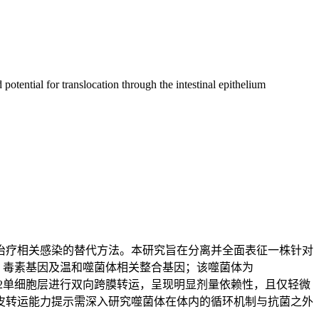
tential for translocation through the intestinal epithelium
治疗相关感染的替代方法。本研究旨在分离并全面表征一株针对
因、毒素基因及温和噬菌体相关整合基因；该噬菌体为
aco-2单细胞层进行双向跨膜转运，呈现明显剂量依赖性，且仅轻微
皮转运能力提示需深入研究噬菌体在体内的循环机制与抗菌之外