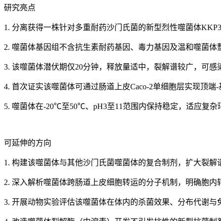
研究亮点
1. 分离获得一株针对多重耐药沙门氏菌的新型烈性噬菌体KKP3831，被
2. 噬菌体基因组不含抗生素耐药基因、毒力基因及温和噬菌
3. 该噬菌体潜伏期仅20分钟，释放量适中，裂解谱较广，可
4. 首次证实该噬菌体可通过肠道上皮Caco-2单细胞层实现顶
5. 噬菌体在-20℃至50℃、pH3至11范围内保持稳定，适应复
可延伸的方向
1. 构建该噬菌体与其他沙门氏菌噬菌体的复合制剂，扩大裂
2. 深入解析噬菌体跨肠道上皮细胞转运的分子机制，明确胞内
3. 开展动物实验评估该噬菌体在体内的杀菌效果、分布代谢与