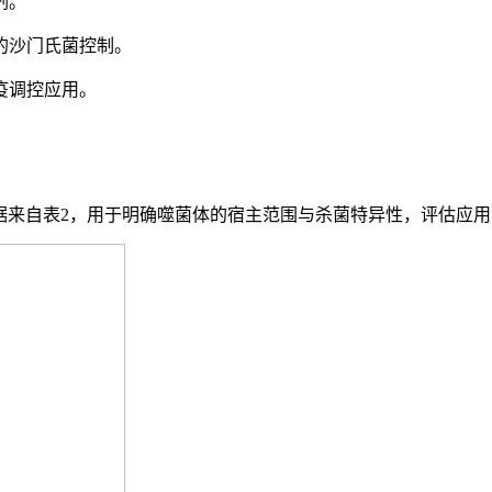
剂。
的沙门氏菌控制。
疫调控应用。
，数据来自表2，用于明确噬菌体的宿主范围与杀菌特异性，评估应