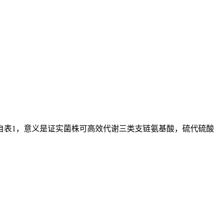
自表1，意义是证实菌株可高效代谢三类支链氨基酸，硫代硫酸