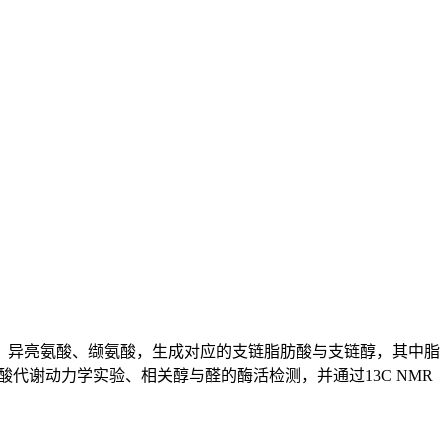
、异亮氨酸、缬氨酸，生成对应的支链脂肪酸与支链醇，其中脂
氨基酸代谢动力学实验、相关醇与醛的酶活检测，并通过13C NMR