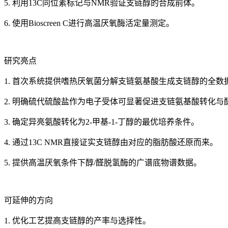
5. 利用13C同位素标记与NMR验证支链醇的合成前体。
6. 使用Bioscreen C进行高温厌氧酶活定量测定。
研究亮点
1. 首次系统提供嗜热厌氧菌分解支链氨基酸生成支链醇的全数
2. 明确硫代硫酸盐作为电子受体可显著促进支链氨基酸转化与
3. 确定异亮氨酸转化为2-甲基-1-丁醇的最优培养条件。
4. 通过13C NMR直接证实支链醇由对应的脂肪酸还原而来。
5. 提供高温厌氧条件下醇/醛脱氢酶的广谱底物谱数据。
可延伸的方向
1. 优化工艺提高支链醇的产率与选择性。