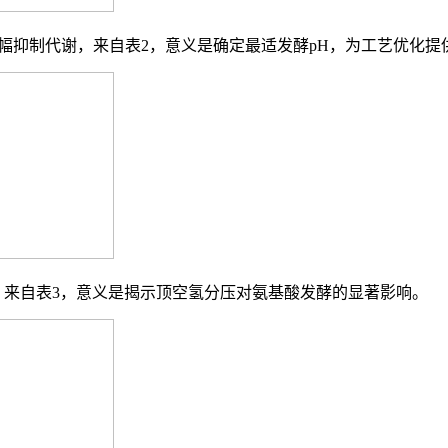
<5或>9大幅抑制代谢，来自表2，意义是确定最适发酵pH，为工艺优化
代谢，来自表3，意义是揭示顶空氢分压对氨基酸发酵的显著影响。