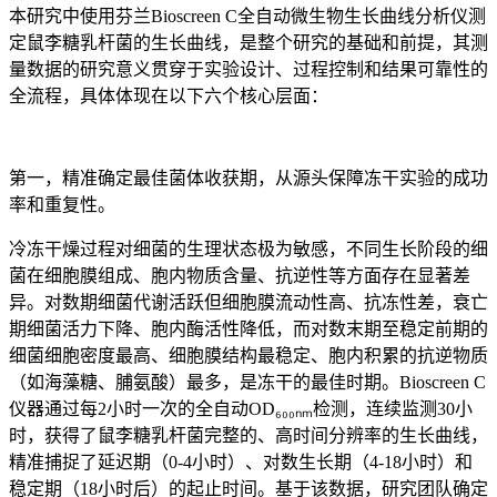
本研究中使用芬兰Bioscreen C全自动微生物生长曲线分析仪测
定鼠李糖乳杆菌的生长曲线，是整个研究的基础和前提，其测
量数据的研究意义贯穿于实验设计、过程控制和结果可靠性的
全流程，具体体现在以下六个核心层面：
第一，精准确定最佳菌体收获期，从源头保障冻干实验的成功
率和重复性。
冷冻干燥过程对细菌的生理状态极为敏感，不同生长阶段的细
菌在细胞膜组成、胞内物质含量、抗逆性等方面存在显著差
异。对数期细菌代谢活跃但细胞膜流动性高、抗冻性差，衰亡
期细菌活力下降、胞内酶活性降低，而对数末期至稳定前期的
细菌细胞密度最高、细胞膜结构最稳定、胞内积累的抗逆物质
（如海藻糖、脯氨酸）最多，是冻干的最佳时期。Bioscreen C
仪器通过每2小时一次的全自动OD₆₀₀ₙₘ检测，连续监测30小
时，获得了鼠李糖乳杆菌完整的、高时间分辨率的生长曲线，
精准捕捉了延迟期（0-4小时）、对数生长期（4-18小时）和
稳定期（18小时后）的起止时间。基于该数据，研究团队确定