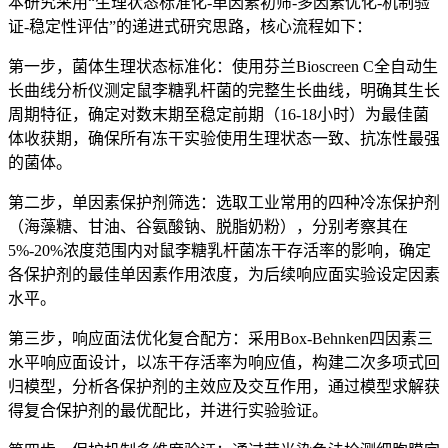
本研究采用“生理状态标准化-单因素初筛-多因素优化-机制验
证-稳定性评估”的递进式研究思路，核心流程如下：
第一步，菌体生理状态标准化：使用芬兰Bioscreen C全自动生
长曲线分析仪测定鼠李糖乳杆菌的完整生长曲线，明确其生长
周期特征，确定对数末期至稳定前期（16-18小时）为最佳菌
体收获期，确保所有冻干实验使用生理状态一致、抗冻性最强
的菌体。
第二步，单因素保护剂筛选：选取工业常用的四种冷冻保护剂
（海藻糖、甘油、谷氨酸钠、脱脂奶粉），分别考察其在
5%-20%浓度范围内对鼠李糖乳杆菌冻干存活率的影响，确定
各保护剂的最佳单因素作用浓度，为后续响应面实验设定因素
水平。
第三步，响应面法优化复合配方：采用Box-Behnken四因素三
水平响应面设计，以冻干存活率为响应值，构建二次多项式回
归模型，分析各保护剂的主效应及交互作用，通过模型求解获
得复合保护剂的最优配比，并进行实验验证。