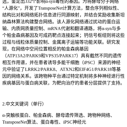
选，鉴定出332个影响α-syn毒性的基因。为将酵母分子网络
“人源化”，开发了TransposeNet计算方法，整合序列相似性、
结构比对和网络拓扑信息进行同源映射，并结合奖励收集斯坦
纳森林算法构建整合网络。该人源化网络通过扰动的蛋白运
输、内质网质量控制、mRNA代谢和翻译通路，将α-syn与多
个帕金森病基因及可成药靶点连接起来；钙信号枢纽则将这些
过程与线粒体质量控制、金属离子运输等功能关联。研究发
现，在网络中空间位置相反的帕金森病基因
（ATP13A2/PARK9和VPS35/PARK17）具有截然不同的遗传
相互作用谱，并在患者诱导多能干细胞（iPSC）来源的神经
元中验证了LRRK2/PARK8、ATXN2和EIF4G1/PARK18等基
因的网络关系。该跨物种平台通过特定机制将多种神经退行性
疾病基因与蛋白病关联，为靶向治疗的患者分层提供了支持。
2.中文关键词（单行）
α-突触核蛋白、帕金森病、酵母遗传筛选、跨物种网络、
TransposeNet算法、蛋白毒性、iPSC神经元