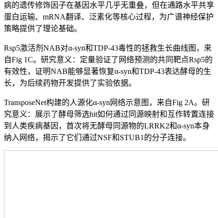
病的遗传修饰因子在基因水平几乎无重叠，但在通路水平共享
蛋白运输、mRNA翻译、泛素化等核心过程，为广谱神经保护
策略提供了理论基础。
Rsp5激活剂NAB对α-syn和TDP-43毒性的拯救生长曲线图，来
自Fig 1C。研究意义：定量验证了网络预测的共同靶点Rsp5的
有效性，证明NAB能够显著恢复α-syn和TDP-43表达酵母的生
长，为后续药物开发提供了实验依据。
TransposeNet构建的人源化α-syn网络示意图，来自Fig 2A。研
究意义：展示了酵母筛选hit如何通过同源映射和互作转置连接
到人类疾病基因，首次将无酵母同源物的LRRK2和α-syn本身
纳入网络，揭示了它们通过NSF和STUB1的分子连接。