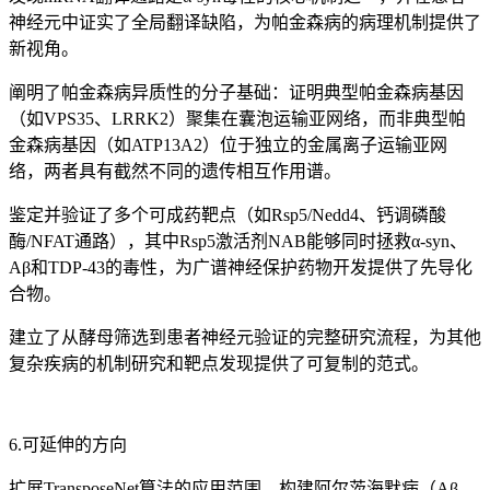
神经元中证实了全局翻译缺陷，为帕金森病的病理机制提供了
新视角。
阐明了帕金森病异质性的分子基础：证明典型帕金森病基因
（如VPS35、LRRK2）聚集在囊泡运输亚网络，而非典型帕
金森病基因（如ATP13A2）位于独立的金属离子运输亚网
络，两者具有截然不同的遗传相互作用谱。
鉴定并验证了多个可成药靶点（如Rsp5/Nedd4、钙调磷酸
酶/NFAT通路），其中Rsp5激活剂NAB能够同时拯救α-syn、
Aβ和TDP-43的毒性，为广谱神经保护药物开发提供了先导化
合物。
建立了从酵母筛选到患者神经元验证的完整研究流程，为其他
复杂疾病的机制研究和靶点发现提供了可复制的范式。
6.可延伸的方向
扩展TransposeNet算法的应用范围，构建阿尔茨海默病（Aβ、