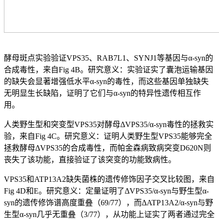
酵母斑点实验验证VPS35、RAB7L1、SYNJ1等基因与α-syn的
合成毒性，来自Fig 4B。研究意义：实验证实了囊泡运输基因
的缺失会显著增强低水平α-syn的毒性，而这些基因单独缺失
无明显生长缺陷，证明了它们与α-syn的特异性遗传相互作
用。
人类野生型和突变型VPS35对酵母ΔVPS35/α-syn毒性的拯救实
验，来自Fig 4C。研究意义：证明人类野生型VPS35能够完全
拯救酵母ΔVPS35的合成毒性，而帕金森病致病突变D620N则
丧失了该功能，直接验证了该突变的功能致病性。
VPS35和ATP13A2缺失菌株的遗传修饰因子交叉比较图，来自
Fig 4D和E。研究意义：定量证明了ΔVPS35/α-syn与野生型α-
syn的遗传修饰谱高度重叠（69/77），而ΔATP13A2/α-syn与野
生型α-syn几乎无重叠（3/77），从功能上证实了两者通过完全