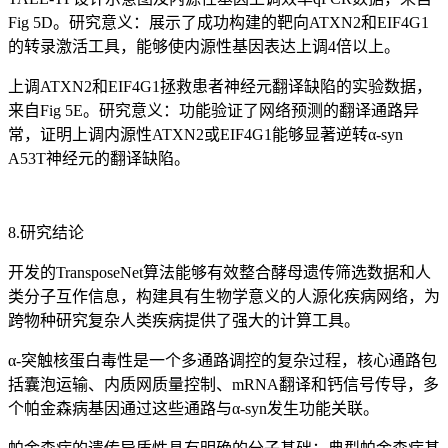
Fig 5D。研究意义：展示了成功构建的靶向ATXN2和EIF4G1
的转录激活工具，能够使内源性基因表达上调4倍以上。
上调ATXN2和EIF4G1拯救患者神经元翻译缺陷的实验数据，
来自Fig 5E。研究意义：功能验证了网络预测的翻译通路异
常，证明上调内源性ATXN2或EIF4G1能够显著逆转α-syn
A53T神经元的翻译缺陷。
8.研究结论
开发的TransposeNet算法能够有效整合酵母遗传筛选数据和人
类分子互作信息，构建具有生物学意义的人源化疾病网络，为
跨物种研究复杂人类疾病提供了强大的计算工具。
α-突触核蛋白毒性是一个多通路调控的复杂过程，核心通路包
括囊泡运输、内质网质量控制、mRNA翻译和钙信号传导，多
个帕金森病基因通过这些通路与α-syn发生功能关联。