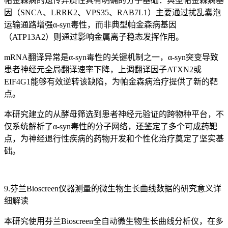
帕金森病的遗传异质性具有明确的分子基础：典型帕金森病基
因（SNCA、LRRK2、VPS35、RAB7L1）主要通过扰乱囊泡
运输通路增强α-syn毒性，而非典型帕金森病基因
（ATP13A2）则通过影响金属离子稳态发挥作用。
mRNA翻译异常是α-syn毒性的关键机制之一，α-syn突变导致
患者神经元全局翻译速率下降，上调翻译因子ATXN2或
EIF4G1能够有效逆转该缺陷，为帕金森病治疗提供了新的靶
点。
本研究建立的从酵母筛选到患者神经元验证的跨物种平台，不
仅系统解析了α-syn毒性的分子网络，还鉴定了多个可成药靶
点，为神经退行性疾病的药物开发和个性化治疗奠定了坚实基
础。
9.芬兰Bioscreen仪器测量的微生物生长曲线数据的研究意义详
细解读
本研究使用芬兰Bioscreen全自动微生物生长曲线分析仪，在多