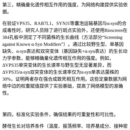
第三，精确量化遗传相互作用的强度，为网络构建提供实验依
据。
在验证VPS35、RAB7L1、SYNJ1等囊泡运输基因与α-syn的合
成毒性时，研究人员除了进行斑点实验外，还使用Bioscreen在
384孔板中测定了不同菌株的生长曲线（方法部分“Screening
against Known α-Syn Modifiers”）。通过比较野生型、单基因
缺失、α-syn表达和双突变体（基因缺失+α-syn表达）的生长动
力学参数，能够精确量化遗传相互作用的强度。例如，
ΔVPS35单突变体的生长速率与野生型无显著差异，而
ΔVPS35/α-syn双突变体的生长速率仅为α-syn单表达菌株的
30%，证明两者存在强合成致死相互作用。这些定量数据为网
络中边的权重赋值提供了实验基础，提高了网络模型的准确
性。
第四，标准化实验条件，确保结果的可重复性和可比性。
酵母生长对培养条件（温度、振荡频率、培养基成分、接种密