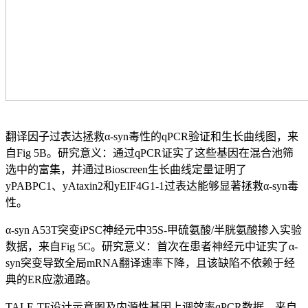
翻译因子过表达拯救α-syn毒性的qPCR验证和生长曲线图，来
自Fig 5B。研究意义：通过qPCR证实了这些基因在混合池筛
选中的富集，并通过Bioscreen生长曲线定量证明了
yPABPC1、yAtaxin2和yEIF4G1-1过表达能够显著拯救α-syn毒
性。
α-syn A53T突变iPSC神经元中35S-甲硫氨酸/半胱氨酸掺入实验
数据，来自Fig 5C。研究意义：首次在患者神经元中证实了α-
syn突变导致全局mRNA翻译速率下降，且该缺陷不依赖于经
典的ER应激通路。
TALE-TF设计示意图及内源性基因上调效率qPCR数据，来自