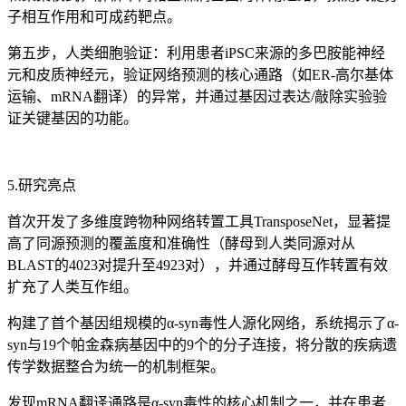
子相互作用和可成药靶点。
第五步，人类细胞验证：利用患者iPSC来源的多巴胺能神经
元和皮质神经元，验证网络预测的核心通路（如ER-高尔基体
运输、mRNA翻译）的异常，并通过基因过表达/敲除实验验
证关键基因的功能。
5.研究亮点
首次开发了多维度跨物种网络转置工具TransposeNet，显著提
高了同源预测的覆盖度和准确性（酵母到人类同源对从
BLAST的4023对提升至4923对），并通过酵母互作转置有效
扩充了人类互作组。
构建了首个基因组规模的α-syn毒性人源化网络，系统揭示了α-
syn与19个帕金森病基因中的9个的分子连接，将分散的疾病遗
传学数据整合为统一的机制框架。
发现mRNA翻译通路是α-syn毒性的核心机制之一，并在患者