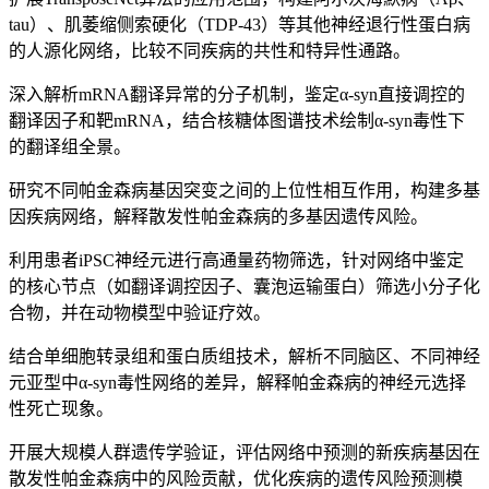
tau）、肌萎缩侧索硬化（TDP-43）等其他神经退行性蛋白病
的人源化网络，比较不同疾病的共性和特异性通路。
深入解析mRNA翻译异常的分子机制，鉴定α-syn直接调控的
翻译因子和靶mRNA，结合核糖体图谱技术绘制α-syn毒性下
的翻译组全景。
研究不同帕金森病基因突变之间的上位性相互作用，构建多基
因疾病网络，解释散发性帕金森病的多基因遗传风险。
利用患者iPSC神经元进行高通量药物筛选，针对网络中鉴定
的核心节点（如翻译调控因子、囊泡运输蛋白）筛选小分子化
合物，并在动物模型中验证疗效。
结合单细胞转录组和蛋白质组技术，解析不同脑区、不同神经
元亚型中α-syn毒性网络的差异，解释帕金森病的神经元选择
性死亡现象。
开展大规模人群遗传学验证，评估网络中预测的新疾病基因在
散发性帕金森病中的风险贡献，优化疾病的遗传风险预测模