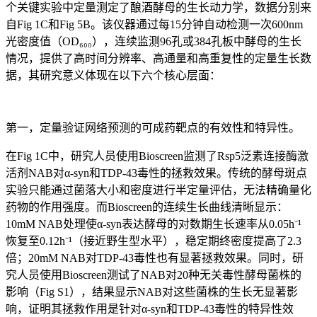
个关键实验中定量测定了酿酒酵母的生长动力学，数据分别来
自Fig 1C和Fig 5B。该仪器通过每15分钟自动检测一次600nm
光密度值（OD₆₀₀），连续监测96孔或384孔板中酵母的生长
情况，提供了高时间分辨率、高通量和高重复性的定量生长数
据，其研究意义体现在以下六个核心层面：
第一，定量验证网络预测的可成药靶点的有效性和特异性。
在Fig 1C中，研究人员使用Bioscreen监测了Rsp5泛素连接酶激
活剂NAB对α-syn和TDP-43毒性的拯救效果。传统的酵母斑点
实验只能通过菌落大小和密度进行半定量评估，无法精确量化
药物的作用强度。而Bioscreen的连续生长曲线清晰显示：
10mM NAB处理使α-syn表达酵母的对数期生长速率从0.05h⁻¹
恢复至0.12h⁻¹（接近野生型水平），稳定期终密度提高了2.3
倍；20mM NAB对TDP-43毒性也有显著拯救效果。同时，研
究人员使用Bioscreen测试了NAB对20种无关毒性酵母菌株的
影响（Fig S1），结果显示NAB对这些菌株的生长无显著影
响，证明其拯救作用是针对α-syn和TDP-43毒性的特异性效