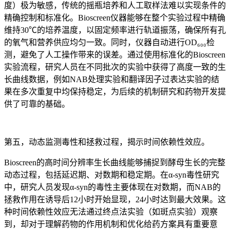
度）极为敏感，传统的摇瓶培养和人工取样法难以实现条件的
精确控制和标准化。Bioscreen仪器能够在整个实验过程中精确
维持30℃的培养温度，以固定频率进行轨道振荡，确保所有孔
的氧气和营养供应均匀一致。同时，仪器自动进行OD₆₀₀检
测，避免了人工操作带来的误差。通过使用标准化的Bioscreen
实验流程，研究人员在不同批次的实验中获得了高度一致的生
长曲线数据，例如NAB处理实验和翻译因子过表达实验的结
果在多次重复中均保持稳定，为后续的机制研究和药物开发提
供了可靠的基础。
第五，动态监测毒性和拯救过程，揭示时间依赖性效应。
Bioscreen的高时间分辨率生长曲线能够捕捉到酵母生长的完整
动态过程，包括延迟期、对数期和稳定期。在α-syn毒性研究
中，研究人员发现α-syn的毒性主要体现在对数期，而NAB的
拯救作用在诱导后12小时开始显现，24小时达到最大效果。这
种时间依赖性效应无法通过终点法实验（如斑点实验）观察
到，却对于理解药物的作用机制和优化给药方案具有重要意