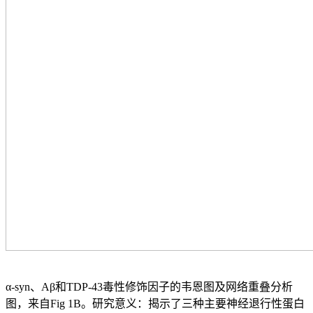
α-syn、Aβ和TDP-43毒性修饰因子的韦恩图及网络重叠分析
图，来自Fig 1B。研究意义：揭示了三种主要神经退行性蛋白