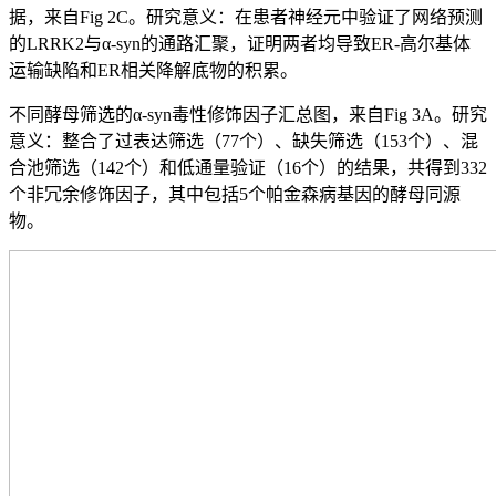
据，来自Fig 2C。研究意义：在患者神经元中验证了网络预测
的LRRK2与α-syn的通路汇聚，证明两者均导致ER-高尔基体
运输缺陷和ER相关降解底物的积累。
不同酵母筛选的α-syn毒性修饰因子汇总图，来自Fig 3A。研究
意义：整合了过表达筛选（77个）、缺失筛选（153个）、混
合池筛选（142个）和低通量验证（16个）的结果，共得到332
个非冗余修饰因子，其中包括5个帕金森病基因的酵母同源
物。