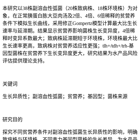
本研究以38株副溶血性弧菌（20株致病株、18株环境株）为对
象，在正常胰蛋白胨大豆肉汤及2倍、4倍、6倍稀释的贫营养
条件下模拟生长曲线，采用修正Gompertz模型计算最大比生长
速率与延滞期。结果显示贫营养影响菌株生长变异度，4倍稀
释时变异系数最大；致病株延滞期短于环境株，环境株最大比
生长速率更高，致病株对贫营养适应性更强；tlh+/tdh+/trh-基
因型菌株在贫营养下生长变异度更大，研究结果为水产品风险
评估提供理论支持。
关键词
生长异质性；副溶血性弧菌；贫营养；基因型；菌株来源
研究目的
探究不同贫营养条件对副溶血性弧菌生长异质性的影响，明确
致病株与环境株、不同毒力基因型菌株的生长差异，为水产品