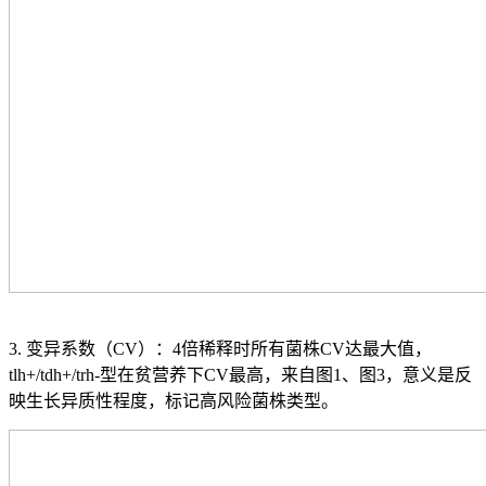
3. 变异系数（CV）：4倍稀释时所有菌株CV达最大值，
tlh+/tdh+/trh-型在贫营养下CV最高，来自图1、图3，意义是反
映生长异质性程度，标记高风险菌株类型。