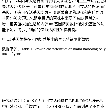
相关，即基因与大肠杆菌的亲缘关系越远，宿主生长适合度损
失越大；③ 区分了可单独支持菌株存活和不可存活的外源 tuf
基因，明确可存活基因均为 γ- 变形菌来源的现代和古代同源
基因；④ 发现进化距离最远的菌株中出现了 tufB 区域的扩
增，证实菌株通过增加内源 tuf 基因拷贝数补偿外源基因的功
能不足，揭示了细菌的快速适应性补偿机制。
单 tuf 基因菌株在不同培养基中的生长特征量化数据
数据来源：Table 1 Growth characteristics of strains harboring only
one tuf gene
研究意义：① 量化了 5 个可存活菌株在 LB 和 DM25 培养基
中的延滞期、倍增时间、最大 OD600 值，全面刻画了不同外