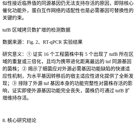
似性接近临界值的同源基因仍无法支持存活的原因，即除核心
催化功能外，蛋白互作网络的适配性也是必需基因可替换性的
关键约束。
tufB 区域拷贝数扩增的检测数据
数据来源：Fig. 2、RT-qPCR 实验结果
研究意义：① 证实 16 个工程菌株中有 5 个出现了 tufB 所在区
域的重复或三倍化，且均为携带进化距离最远的 tuf 同源基因
的菌株；② 揭示了细菌应对外源必需基因功能缺陷的快速适
应性机制，为水平基因转移后的宿主适应性进化提供了全新发
现；③ 排除了外源 tuf 基因本身的功能完整性对菌株存活的影
响，证实即使外源基因功能完全丧失，菌株仍可通过 tufB 扩
增维持存活。
8. 核心研究结论