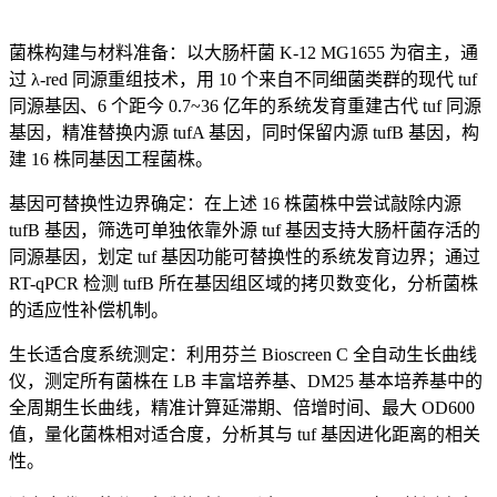
菌株构建与材料准备：以大肠杆菌 K-12 MG1655 为宿主，通
过 λ-red 同源重组技术，用 10 个来自不同细菌类群的现代 tuf
同源基因、6 个距今 0.7~36 亿年的系统发育重建古代 tuf 同源
基因，精准替换内源 tufA 基因，同时保留内源 tufB 基因，构
建 16 株同基因工程菌株。
基因可替换性边界确定：在上述 16 株菌株中尝试敲除内源
tufB 基因，筛选可单独依靠外源 tuf 基因支持大肠杆菌存活的
同源基因，划定 tuf 基因功能可替换性的系统发育边界；通过
RT-qPCR 检测 tufB 所在基因组区域的拷贝数变化，分析菌株
的适应性补偿机制。
生长适合度系统测定：利用芬兰 Bioscreen C 全自动生长曲线
仪，测定所有菌株在 LB 丰富培养基、DM25 基本培养基中的
全周期生长曲线，精准计算延滞期、倍增时间、最大 OD600
值，量化菌株相对适合度，分析其与 tuf 基因进化距离的相关
性。