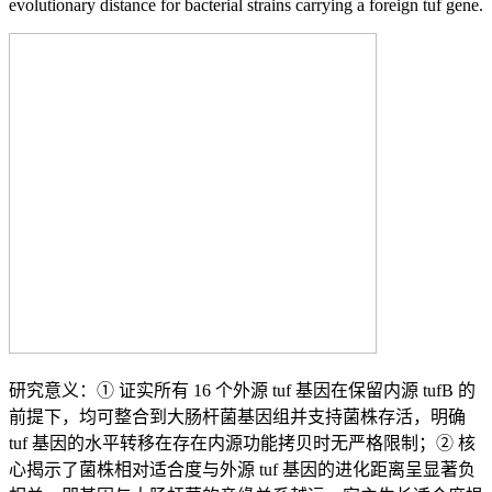
evolutionary distance for bacterial strains carrying a foreign tuf gene.
研究意义：① 证实所有 16 个外源 tuf 基因在保留内源 tufB 的
前提下，均可整合到大肠杆菌基因组并支持菌株存活，明确
tuf 基因的水平转移在存在内源功能拷贝时无严格限制；② 核
心揭示了菌株相对适合度与外源 tuf 基因的进化距离呈显著负