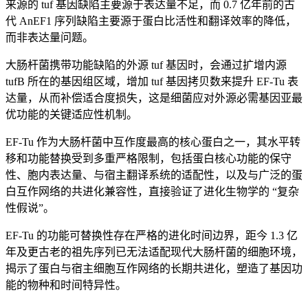
来源的 tuf 基因缺陷主要源于表达量不足，而 0.7 亿年前的古
代 AnEF1 序列缺陷主要源于蛋白比活性和翻译效率的降低，
而非表达量问题。
大肠杆菌携带功能缺陷的外源 tuf 基因时，会通过扩增内源
tufB 所在的基因组区域，增加 tuf 基因拷贝数来提升 EF-Tu 表
达量，从而补偿适合度损失，这是细菌应对外源必需基因亚最
优功能的关键适应性机制。
EF-Tu 作为大肠杆菌中互作度最高的核心蛋白之一，其水平转
移和功能替换受到多重严格限制，包括蛋白核心功能的保守
性、胞内表达量、与宿主翻译系统的适配性，以及与广泛的蛋
白互作网络的共进化兼容性，直接验证了进化生物学的 “复杂
性假说”。
EF-Tu 的功能可替换性存在严格的进化时间边界，距今 1.3 亿
年及更古老的祖先序列已无法适配现代大肠杆菌的细胞环境，
揭示了蛋白与宿主细胞互作网络的长期共进化，塑造了基因功
能的物种和时间特异性。