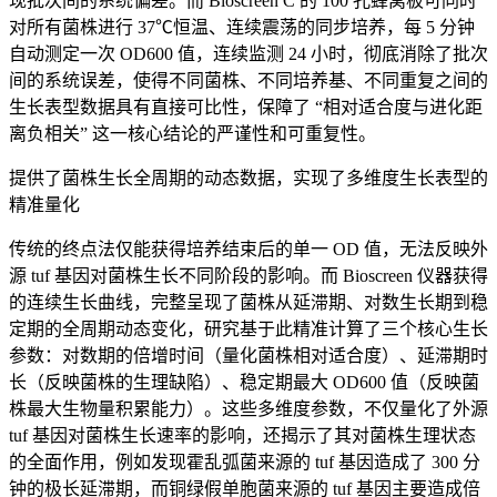
现批次间的系统偏差。而 Bioscreen C 的 100 孔蜂窝板可同时
对所有菌株进行 37℃恒温、连续震荡的同步培养，每 5 分钟
自动测定一次 OD600 值，连续监测 24 小时，彻底消除了批次
间的系统误差，使得不同菌株、不同培养基、不同重复之间的
生长表型数据具有直接可比性，保障了 “相对适合度与进化距
离负相关” 这一核心结论的严谨性和可重复性。
提供了菌株生长全周期的动态数据，实现了多维度生长表型的
精准量化
传统的终点法仅能获得培养结束后的单一 OD 值，无法反映外
源 tuf 基因对菌株生长不同阶段的影响。而 Bioscreen 仪器获得
的连续生长曲线，完整呈现了菌株从延滞期、对数生长期到稳
定期的全周期动态变化，研究基于此精准计算了三个核心生长
参数：对数期的倍增时间（量化菌株相对适合度）、延滞期时
长（反映菌株的生理缺陷）、稳定期最大 OD600 值（反映菌
株最大生物量积累能力）。这些多维度参数，不仅量化了外源
tuf 基因对菌株生长速率的影响，还揭示了其对菌株生理状态
的全面作用，例如发现霍乱弧菌来源的 tuf 基因造成了 300 分
钟的极长延滞期，而铜绿假单胞菌来源的 tuf 基因主要造成倍