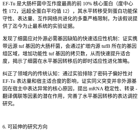
EF-Tu 是大肠杆菌中互作度最高的前 10% 核心蛋白（度中心
性 172，远超全蛋白平均值 12），其水平转移受到蛋白功能保
守性、表达量、互作网络共进化的多重严格限制，为该假说提
供了迄今为止最系统的实验证据。
发现了细菌应对外源必需基因缺陷的快速适应性机制：证实携
带远源 tuf 基因的大肠杆菌，会通过扩增内源 tufB 所在的基因
组区域，增加功能性 tuf 基因的拷贝数，从而快速提升适合
度，揭示了细菌在水平基因转移后的即时适应性进化策略。
纠正了领域内的传统认知：通过实验排除了密码子偏好性对
EF-Tu 表达量和宿主适合度的影响，证实同义突变并非外源基
因在宿主中表达异常的核心原因，提出 mRNA 稳定性、转录 -
翻译偶联等因素的潜在作用，完善了水平基因转移的表达调控
研究。
6. 可延伸的研究方向