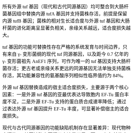
所有外源 tuf 基因（现代和古代同源基因）均可整合到大肠杆
菌基因组中替换内源 tufA 基因并支持菌株存活，前提是保留
内源 tufB 基因；菌株的相对生长适合度与外源 tuf 基因和大肠
杆菌的进化距离呈显著负相关，亲缘关系越远，适合度损失越
大。
tuf 基因的功能可替换性存在严格的系统发育与时间边界，只
有来自 γ- 变形菌纲的现代 tuf 同源基因，以及距今 0.7 亿年的
γ- 变形菌祖先 AnEF1 序列，可作为唯一的 tuf 基因支持大肠杆
菌存活；更古老或亲缘关系更远的同源基因无法单独支持菌株
存活，其功能兼容性的氨基酸序列相似性临界值约为 84%。
外源 tuf 基因替换造成的宿主适合度损失，主要源于两个核心
因素：一是外源 tuf 基因的亚最优表达导致胞内 EF-Tu 蛋白丰
度不足，二是外源 EF-Tu 支持的蛋白质合成速率降低；通过
过表达外源 tuf 基因提升 EF-Tu 丰度，可显著补偿宿主的适合
度损失。
现代与古代同源基因的功能缺陷机制存在显著差异：现代物种