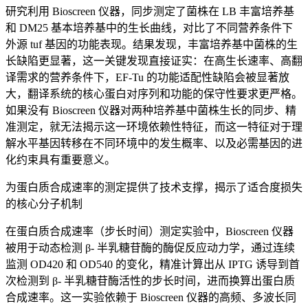
研究利用 Bioscreen 仪器，同步测定了菌株在 LB 丰富培养基
和 DM25 基本培养基中的生长曲线，对比了不同营养条件下
外源 tuf 基因的功能表现。结果发现，丰富培养基中菌株的生
长缺陷更显著，这一关键发现直接证实：在高生长速率、高翻
译需求的营养条件下，EF-Tu 的功能适配性缺陷会被显著放
大，翻译系统的核心蛋白对序列和功能的保守性要求更严格。
如果没有 Bioscreen 仪器对两种培养基中菌株生长的同步、精
准测定，就无法揭示这一环境依赖性特征，而这一特征对于理
解水平基因转移在不同环境中的发生概率、以及必需基因的进
化约束具有重要意义。
为蛋白质合成速率的测定提供了技术支撑，揭示了适合度损失
的核心分子机制
在蛋白质合成速率（步长时间）测定实验中，Bioscreen 仪器
被用于动态检测 β- 半乳糖苷酶的酶促反应动力学，通过连续
监测 OD420 和 OD540 的变化，精准计算出从 IPTG 诱导到首
次检测到 β- 半乳糖苷酶活性的步长时间，进而换算出蛋白质
合成速率。这一实验依赖于 Bioscreen 仪器的高频、多波长同