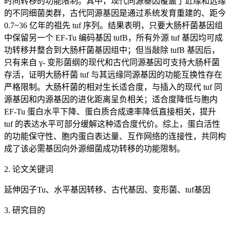
时间转移的功能限制。其中，现代同源基因覆盖了近缘和远缘
的不同细菌类群，古代同源基因是通过系统发育重建的、距今
0.7~36 亿年的祖先 tuf 序列。结果表明，只要大肠杆菌基因组
中保留另一个 EF-Tu 编码基因 tufB，所有外源 tuf 基因均可成
功转移并整合到大肠杆菌基因组中；但当敲除 tufB 基因后，
只有来自 γ- 变形菌纲的现代和古代同源基因可支持大肠杆菌
存活，证明大肠杆菌 tuf 与其远缘同源基因的功能互换性存在
严格限制。大肠杆菌的相对生长适合度，与插入的现代 tuf 同
源基因和内源基因的进化距离呈负相关；适合度降低与胞内
EF-Tu 蛋白水平下降、蛋白质合成速率降低直接相关，提升
tuf 的表达水平可部分缓解这种适合度代价。综上，蛋白活性
的功能保守性、胞内蛋白表达量、互作网络的连接性，共同构
成了该必需基因向外源细菌成功转移的功能限制。
2. 论文关键词
延伸因子Tu、水平基因转移、古代基因、变形菌、tuf基因
3. 研究目的