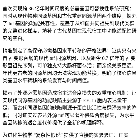
首次实现跨 36 亿年时间尺度的必需基因可替换性系统研究：
同时从现代物种同源基因和古代重建同源基因两个维度，探究
了 tuf 基因的功能兼容性，覆盖了从细菌共同祖先到现代类群
的完整进化梯度，填补了古代基因在现代宿主中功能适配性研
究的空白。
精准划定了高保守必需基因水平转移的严格边界：证实只有来
自 γ- 变形菌纲的现代 tuf 同源基因，以及距今 0.7 亿年的 γ- 变
形菌祖先序列，可单独支持大肠杆菌存活；而亲缘关系更远、
年代更古老的同源基因均无法实现功能替换，明确了核心信息
类基因水平转移的系统发育与时间阈值。
揭示了外源必需基因造成宿主适合度损失的双重核心机制：证
实现代同源基因的功能缺陷主要源于 EF-Tu 胞内表达量不
足，而古代同源基因的缺陷则源于蛋白比活性与翻译效率的降
低；同时证实过表达外源 tuf 可显著补偿适合度损失，为水平
基因转移的适合度代价提供了全新的机理解释。
为进化生物学 “复杂性假说” 提供了直接的实验验证：证实