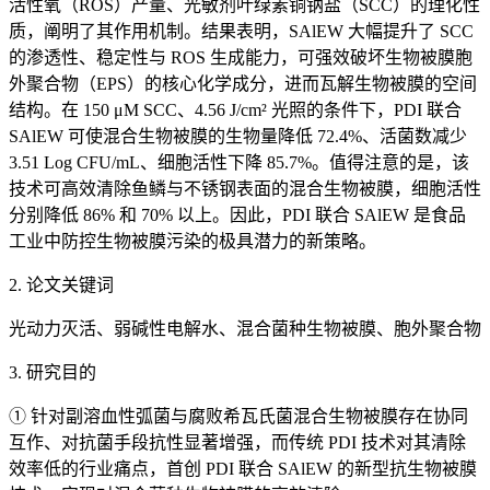
活性氧（ROS）产量、光敏剂叶绿素铜钠盐（SCC）的理化性
质，阐明了其作用机制。结果表明，SAlEW 大幅提升了 SCC
的渗透性、稳定性与 ROS 生成能力，可强效破坏生物被膜胞
外聚合物（EPS）的核心化学成分，进而瓦解生物被膜的空间
结构。在 150 μM SCC、4.56 J/cm² 光照的条件下，PDI 联合
SAlEW 可使混合生物被膜的生物量降低 72.4%、活菌数减少
3.51 Log CFU/mL、细胞活性下降 85.7%。值得注意的是，该
技术可高效清除鱼鳞与不锈钢表面的混合生物被膜，细胞活性
分别降低 86% 和 70% 以上。因此，PDI 联合 SAlEW 是食品
工业中防控生物被膜污染的极具潜力的新策略。
2. 论文关键词
光动力灭活、弱碱性电解水、混合菌种生物被膜、胞外聚合物
3. 研究目的
① 针对副溶血性弧菌与腐败希瓦氏菌混合生物被膜存在协同
互作、对抗菌手段抗性显著增强，而传统 PDI 技术对其清除
效率低的行业痛点，首创 PDI 联合 SAlEW 的新型抗生物被膜