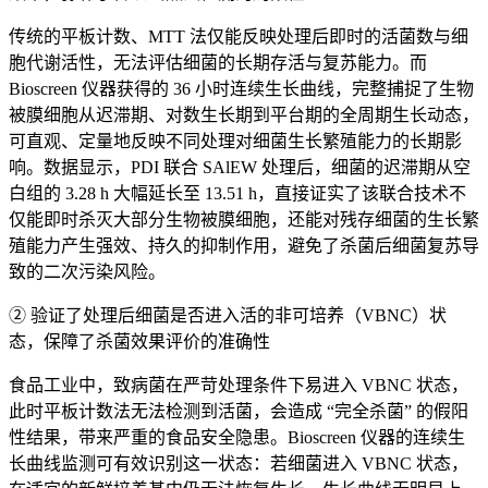
传统的平板计数、MTT 法仅能反映处理后即时的活菌数与细
胞代谢活性，无法评估细菌的长期存活与复苏能力。而
Bioscreen 仪器获得的 36 小时连续生长曲线，完整捕捉了生物
被膜细胞从迟滞期、对数生长期到平台期的全周期生长动态，
可直观、定量地反映不同处理对细菌生长繁殖能力的长期影
响。数据显示，PDI 联合 SAlEW 处理后，细菌的迟滞期从空
白组的 3.28 h 大幅延长至 13.51 h，直接证实了该联合技术不
仅能即时杀灭大部分生物被膜细胞，还能对残存细菌的生长繁
殖能力产生强效、持久的抑制作用，避免了杀菌后细菌复苏导
致的二次污染风险。
② 验证了处理后细菌是否进入活的非可培养（VBNC）状
态，保障了杀菌效果评价的准确性
食品工业中，致病菌在严苛处理条件下易进入 VBNC 状态，
此时平板计数法无法检测到活菌，会造成 “完全杀菌” 的假阳
性结果，带来严重的食品安全隐患。Bioscreen 仪器的连续生
长曲线监测可有效识别这一状态：若细菌进入 VBNC 状态，