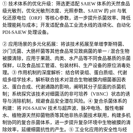
① 技术体系的优化升级：筛选更适配 SAlEW 体系的天然食品
级光敏剂，优化光敏剂浓度、光照参数、SAlEW 的 pH 与氧
化还原电位（ORP）等核心参数，进一步提升杀菌效率、降低
处理能耗与成本；开发适配食品工业流水线的连续化、自动化
PDI-SAlEW 处理设备。
② 应用场景的多元化拓展：将该技术拓展至单增李斯特菌、
沙门氏菌、大肠杆菌等其他食品常见致病菌的单一 / 混合生物
被膜清除，应用于果蔬、肉类、水产品等不同食品基质的杀菌
保鲜，以及食品加工管道、包装材料、生产设备的原位消毒处
理。③ 作用机制的深度解析：结合转录组、蛋白质组、代谢
组多组学技术，解析联合技术对混合生物被膜内细菌基因表
达、蛋白合成、代谢通路的影响，阐明其分子层面的杀菌机
制；系统探究该技术对细菌活的非可培养（VBNC）状态的诱
导与消除机制，规避食品安全潜在风险。④ 复合杀菌体系的
构建：将 PDI-SAlEW 技术与超声波、脉冲电场、酸性电解
水、植物源天然抑菌物质等其他非热杀菌技术联用，构建多机
制协同的复合杀菌体系，进一步提升复杂环境中生物被膜的清
除效率，延缓细菌抗性的产生。⑤ 工业化应用的安全性与经