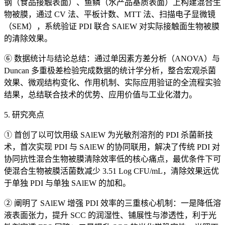
钢（食品接触表面）、鱼鳞（水产品基质表面）上构建混合生
物被膜，通过 CV 法、平板计数、MTT 法、扫描电子显微镜
（SEM），系统验证 PDI 联合 SAlEW 对实际接触面生物被膜
的清除效果。
⑥ 数据统计与结论总结：通过单因素方差分析（ANOVA）与
Duncan 多重极差检验完成数据的统计学分析，整合宏观杀菌
效果、微观结构变化、作用机制、实际应用验证的全流程实验
结果，总结联合技术的优势、应用价值与工业化潜力。
5. 研究亮点
① 首创了以可饮用级 SAlEW 为光敏剂溶剂的 PDI 杀菌新技
术，首次实现 PDI 与 SAlEW 的协同联用，解决了传统 PDI 对
协同抗性混合生物被膜清除效率低的核心痛点，最优条件下可
使混合生物被膜活菌数减少 3.51 Log CFU/mL，清除效果远优
于单独 PDI 与单独 SAlEW 的加和。
② 阐明了 SAlEW 增强 PDI 效率的三重核心机制：一是降低溶
液表面张力，提升 SCC 的润湿性、铺展性与渗透性，利于光