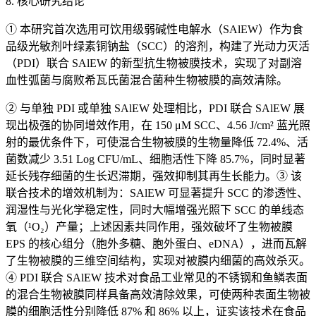
8. 核心研究结论
① 本研究首次选用可饮用级弱碱性电解水（SAlEW）作为食
品级光敏剂叶绿素铜钠盐（SCC）的溶剂，构建了光动力灭活
（PDI）联合 SAlEW 的新型抗生物被膜技术，实现了对副溶
血性弧菌与腐败希瓦氏菌混合菌种生物被膜的高效清除。
② 与单独 PDI 或单独 SAlEW 处理相比，PDI 联合 SAlEW 展
现出极强的协同增效作用，在 150 μM SCC、4.56 J/cm² 蓝光照
射的最优条件下，可使混合生物被膜的生物量降低 72.4%、活
菌数减少 3.51 Log CFU/mL、细胞活性下降 85.7%，同时显著
延长残存细菌的生长迟滞期，强效抑制其再生长能力。③ 该
联合技术的增效机制为：SAlEW 可显著提升 SCC 的渗透性、
润湿性与光化学稳定性，同时大幅增强光照下 SCC 的单线态
氧（¹O₂）产量；上述因素共同作用，强效破坏了生物被膜
EPS 的核心组分（胞外多糖、胞外蛋白、eDNA），进而瓦解
了生物被膜的三维空间结构，实现对被膜内细菌的高效杀灭。
④ PDI 联合 SAlEW 技术对食品工业常见的不锈钢和鱼鳞表面
的混合生物被膜同样具备高效清除效果，可使两种表面生物被
膜的细胞活性分别降低 87% 和 86% 以上，证实该技术在食品