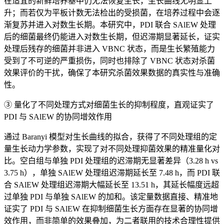
在适宜的新鲜培养基中仍无法恢复生长，生长曲线无明显上
升；而若仅为平板计数无法检出的受损菌，在培养过程中会逐
渐复苏并进入对数生长期。本研究中，PDI 联合 SAlEW 处理
后的细菌最终仍能进入对数生长期，但迟滞期显著延长，证实
处理后残存的细菌并非进入 VBNC 状态，而是生长繁殖能力
受到了不可逆的严重损伤，同时也排除了 VBNC 状态对杀菌
效果评价的干扰，确保了本研究杀菌效果数据的真实性与准确
性。
③ 量化了不同处理方式对细菌生长的抑制程度，直观证实了
PDI 与 SAlEW 的协同增效作用
通过 Baranyi 模型对生长曲线的拟合，获得了不同处理组的定
量生长动力学参数，实现了对不同处理抑菌效果的精准量化对
比。空白组与单独 PDI 处理组的迟滞期无显著差异（3.28 h vs
3.75 h），单独 SAlEW 处理组迟滞期延长至 7.48 h，而 PDI 联
合 SAlEW 处理组迟滞期大幅延长至 13.51 h，其延长幅度远超
过单独 PDI 与单独 SAlEW 的加和。该定量数据直接、精准地
证实了 PDI 与 SAlEW 在抑制细菌生长方面存在显著的协同增
效作用，而非简单的效果叠加，为二者联用的技术合理性提供