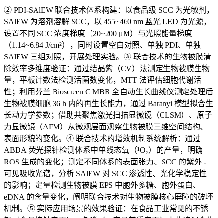
② PDI-SAlEW 联合技术体系构建：以食品级 SCC 为光敏剂，
SAlEW 为溶剂溶解 SCC，以 455~460 nm 蓝光 LED 为光源，
设置不同 SCC 浓度梯度（20~200 μM）与光照能量梯度
（1.14~6.84 J/cm²），同时设置空白对照、单独 PDI、单独
SAlEW 三组对照，开展处理实验。③ 联合技术的生物被膜清
除效率多维度验证：通过结晶紫（CV）法测定生物被膜生物
量，平板计数法检测活菌数变化，MTT 法评估细胞代谢活
性；利用芬兰 Bioscreen C MBR 全自动生长曲线仪测定处理后
生物被膜细胞 36 h 内的再生长能力，通过 Baranyi 模型拟合生
长动力学参数；借助共聚焦激光扫描显微镜（CLSM）、原子
力显微镜（AFM）从微观层面观察生物被膜三维空间结构、
表面形貌的变化。④ 联合技术的增效机制系统解析：通过
ABDA 荧光探针检测体系中单线态氧（¹O₂）的产量，明确
ROS 生成的变化；测定不同体系的表面张力、SCC 的紫外 -
可见吸收光谱，分析 SAlEW 对 SCC 渗透性、光化学稳定性
的影响；定量检测生物被膜 EPS 中胞外多糖、胞外蛋白、
eDNA 的含量变化，阐明联合技术对生物被膜核心屏障的破坏
机制。⑤ 实际应用场景的效果验证：在食品工业常见的不锈