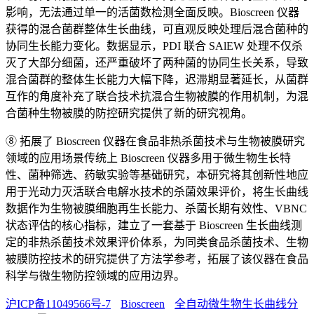
影响，无法通过单一的活菌数检测全面反映。Bioscreen 仪器
获得的混合菌群整体生长曲线，可直观反映处理后混合菌种的
协同生长能力变化。数据显示，PDI 联合 SAlEW 处理不仅杀
灭了大部分细菌，还严重破坏了两种菌的协同生长关系，导致
混合菌群的整体生长能力大幅下降，迟滞期显著延长，从菌群
互作的角度补充了联合技术抗混合生物被膜的作用机制，为混
合菌种生物被膜的防控研究提供了新的研究视角。
⑧ 拓展了 Bioscreen 仪器在食品非热杀菌技术与生物被膜研究
领域的应用场景传统上 Bioscreen 仪器多用于微生物生长特
性、菌种筛选、药敏实验等基础研究，本研究将其创新性地应
用于光动力灭活联合电解水技术的杀菌效果评价，将生长曲线
数据作为生物被膜细胞再生长能力、杀菌长期有效性、VBNC
状态评估的核心指标，建立了一套基于 Bioscreen 生长曲线测
定的非热杀菌技术效果评价体系，为同类食品杀菌技术、生物
被膜防控技术的研究提供了方法学参考，拓展了该仪器在食品
科学与微生物防控领域的应用边界。
沪ICP备11049566号-7
Bioscreen
全自动微生物生长曲线分