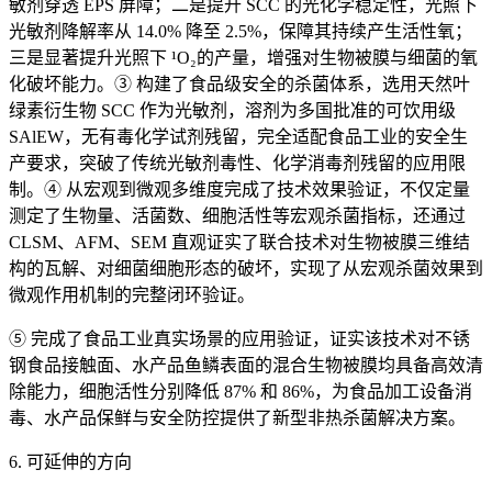
敏剂穿透 EPS 屏障；二是提升 SCC 的光化学稳定性，光照下
光敏剂降解率从 14.0% 降至 2.5%，保障其持续产生活性氧；
三是显著提升光照下 ¹O₂的产量，增强对生物被膜与细菌的氧
化破坏能力。③ 构建了食品级安全的杀菌体系，选用天然叶
绿素衍生物 SCC 作为光敏剂，溶剂为多国批准的可饮用级
SAlEW，无有毒化学试剂残留，完全适配食品工业的安全生
产要求，突破了传统光敏剂毒性、化学消毒剂残留的应用限
制。④ 从宏观到微观多维度完成了技术效果验证，不仅定量
测定了生物量、活菌数、细胞活性等宏观杀菌指标，还通过
CLSM、AFM、SEM 直观证实了联合技术对生物被膜三维结
构的瓦解、对细菌细胞形态的破坏，实现了从宏观杀菌效果到
微观作用机制的完整闭环验证。
⑤ 完成了食品工业真实场景的应用验证，证实该技术对不锈
钢食品接触面、水产品鱼鳞表面的混合生物被膜均具备高效清
除能力，细胞活性分别降低 87% 和 86%，为食品加工设备消
毒、水产品保鲜与安全防控提供了新型非热杀菌解决方案。
6. 可延伸的方向