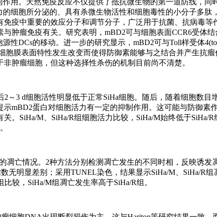
同作用。天然免疫反应不仅提供了抵抗微生物的第一道防线，同
力的细胞所分泌的、具有杀微生物活性和细胞毒性的小分子多肽
有免疫中重要的效应分子和调节分子，广泛用于抗菌、抗病毒等
与肿瘤免疫有关。研究表明，mBD2可与细胞表面CCR6受体
细胞源性DCs的移动。进一步的研究显示，mBD2可与Toll样受体4(toll 
，由于肿瘤细胞膜表面特性发生改变而使得防御素能够与之结合并产生抗
于非肿瘤细胞，但这种选择性杀伤的机制目前尚不清楚。
壁后2～3 d细胞活性明显低于正常SiHa细胞。随后，随着细胞数
示mBD2蛋白对细胞活力有一定的抑制作用。这可能与防御素
Ha/M、SiHa/R组细胞活力比较，SiHa/M始终低于SiHa/
大。
定转染细胞的凋亡情况。2种方法分别检测凋亡发生的不同时相，反映诱
数无明显差别；采用TUNEL染色，结果显示SiHa/M、SiHa/R
比较，SiHa/M组凋亡发生率高于SiHa/R组。
瘤细胞DNA出现断裂损伤为主，这与Hariton等研究结果一致