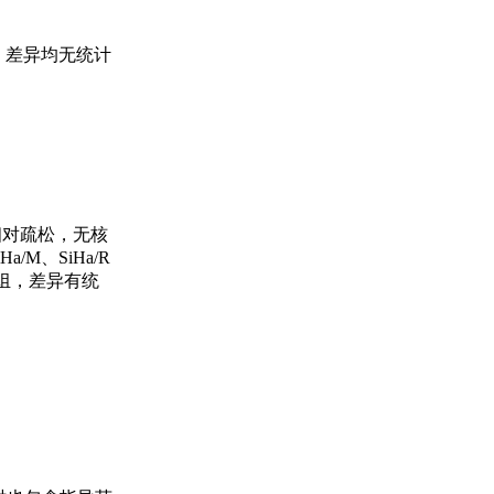
.3%，差异均无统计
相对疏松，无核
a/M、SiHa/R
/R组，差异有统