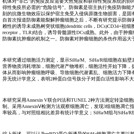
机体对“非己”的免疫反应需要天然免疫和获得性免疫系统的协
得性免疫所必需的“危险信号”。防御素是宿主执行免疫防御能
刻的抗微生物效应以保护宿主免受入侵病原微生物损害，是固
自首次报道防御素能裂解肿瘤细胞之后，不断有研究提示防御素
赖性的诱导未成熟树突状细胞(dendritic cells，DCs)CD34+祖
receptor，TLR)结合，诱导骨髓源性DCs成熟。此外
防御素抗肿瘤的机制之一。防御素对肿瘤细胞的杀伤作用远大
本研究通过细胞活力测定，显示SiHa/M、SiHa/R组细胞在贴
营养物质消耗增加，细胞代谢产物堆积，细胞活性开始下降，提
体从而影响肿瘤细胞呼吸、导致细胞代谢紊乱、细胞活力下降有关。Si
异无统计学意义，表明2种蛋白信号肽分子对蛋白活性影响不
本研究采用Annexin V联合PI法和TUNEL 2种方法测
制。采用AnnexinⅤ检测方法观察细胞凋亡，发现3组细胞凋亡指
率较高，与对照组相比差异有统计学意义；SiHa/M组与SiHa/R组
综上所述，可以认为mBD2蛋白所诱导的SiHa细胞凋亡主要以肿