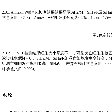
2.3.1 AnnexinⅤ联合PI检测结果结果显示SiHa/M、SiHa/R及
学意义(P=0.743)；AnnexinⅤ+/PI-细胞分别为0.9%、1.2%、
图2稳定
2.3.2 TUNEL检测结果细胞大小形态不一，可见凋亡细
浓染现象(图4～6)。SiHa/M、SiHa/R组凋亡细胞发生率较高，分别为(40.6
组凋亡细胞发生率明显高于SiHa组，差异有统计学意义(P=0.004)
计学意义(P=0.003)。
3讨论