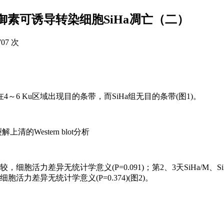
：防御素可诱导转染细胞SiHa凋亡（二）
707 次
/R组在4～6 Ku区域出现目的条带，而SiHa组无目的条带(图1)。
上清的Western blot分析
组比较，细胞活力差异无统计学意义(P=0.091)；第2、3天SiHa/M、S
胞活力差异无统计学意义(P=0.374)(图2)。