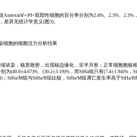
SiHa组AnnexinⅤ+/PI+双阳性细胞的百分率分别为2.4%、2.3%、2
1.5%，差异无统计学意义(图3)。
转染细胞的细胞活力分析结果
胞胞核固缩浓染，核质致密，出现核边缘化，呈半月形；正常细胞胞核
±4.67)%、(30.2±3.19)%，而SiHa组只有(7.4±1.94)%，SiH
；SiHa/M组与SiHa/R组比较，SiHa/M组凋亡发生率高于SiHa