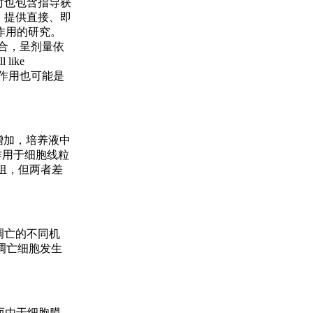
时也包含指导获
，提供直接、即
作用的研究。
结合，呈剂量依
like
瘤作用也可能是
目增加，培养液中
作用于细胞线粒
R组，但两者差
发凋亡的不同机
组凋亡细胞发生
。而由于细胞膜