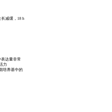
长减缓，18 h
中表达量非常
活力
后期培养基中的