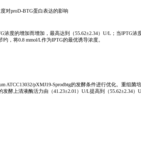
浓度对proD-BTG蛋白表达的影响
TG浓度的增加而增加，最高达到（55.62±2.34）U/L；当IPTG浓
将0.8 mmol/L作为IPTG的最优诱导浓度。
TCC13032/pXMJ19-Sprodbtg的发酵条件进行优化。重组菌培养
后的发酵上清液酶活力由（41.23±2.01）U/L提高到（55.62±2.34