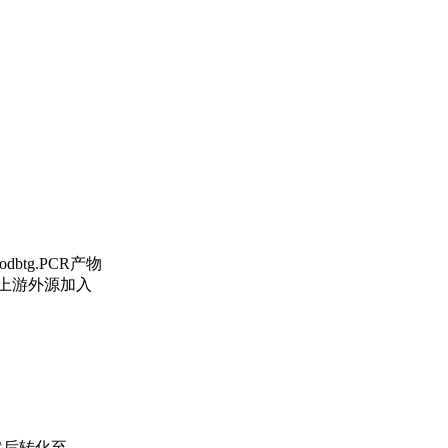
btg.PCR产物
基因上游外源加入
，然后转化至