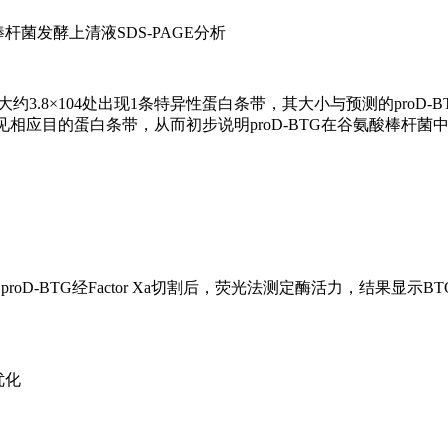
杆菌发酵上清液SDS-PAGE分析
prodbtg在大约3.8×104处出现1条特异性蛋白条带，其大小与预测的proD
pXMJ19未见相应目的蛋白条带，从而初步说明proD-BTG在谷氨酸棒杆
表达酶原蛋白proD-BTG经Factor Xa切割后，荧光法测定酶活力，结果显示
件优化