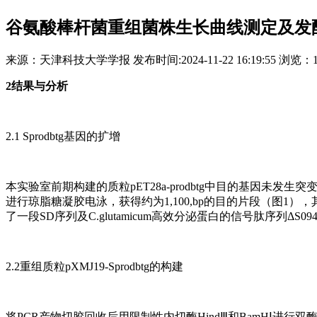
谷氨酸棒杆菌重组菌株生长曲线测定及发
来源：
天津科技大学学报
发布时间:
2024-11-22 16:19:55
浏览：
2结果与分析
2.1 Sprodbtg基因的扩增
本实验室前期构建的质粒pET28a-prodbtg中目的基因未发生突变
进行琼脂糖凝胶电泳，获得约为1,100,bp的目的片段（图1），其
了一段SD序列及C.glutamicum高效分泌蛋白的信号肽序列ΔS0949
2.2重组质粒pXMJ19-Sprodbtg的构建
将PCR产物切胶回收后用限制性内切酶HindⅢ和BamHⅠ进行双酶