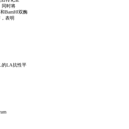
证，同时将
和BamHⅠ双酶
相符，表明
mL的LA抗性平
cum