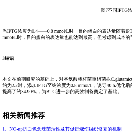
图7不同IPTG
当IPTG浓度为0.4——0.8 mmol/L时，目的蛋白的表达量随着IP
mmol/L时，目的蛋白的表达量也能达到最高，但考虑到成本的节约，
3结语
本文在前期研究的基础上，对谷氨酸棒杆菌重组菌株C.glutamicum A
约为2.2时，添加IPTG至终浓度为0.8 mmol/L，诱导40 h.优化
提高了约34.90%,，为BTG进一步的高效制备奠定了基础。
相关新闻推荐
1、NO-np抗白色念珠菌活性及其促进烧伤组织修复的机制