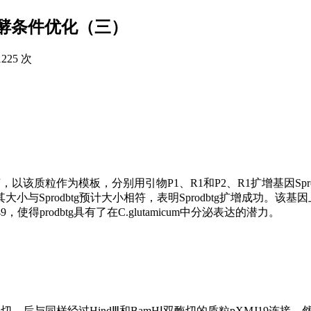
酵条件优化（三）
1225 次
，以该质粒作为模板，分别用引物P1、R1和P2、R1扩增基因Sprod
大小与Sprodbtg预计大小相符，表明Sprodbtg扩增成功。该
，使得prodbtg具有了在C.glutamicum中分泌表达的潜力。
切，后与同样经过HindⅢ和BamHⅠ双酶切的质粒pXMJ19连接