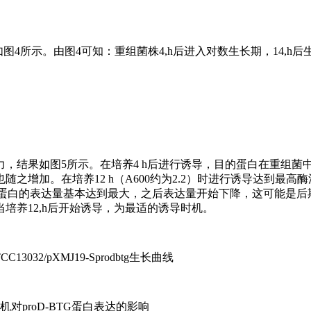
图4所示。由图4可知：重组菌株4,h后进入对数生长期，14,h后生
的活力，结果如图5所示。在培养4 h后进行诱导，目的蛋白在重组菌
增加。在培养12 h（A600约为2.2）时进行诱导达到最高酶
期，目的蛋白的表达量基本达到最大，之后表达量开始下降，这可能是
培养12,h后开始诱导，为最适的诱导时机。
ATCC13032/pXMJ19-Sprodbtg生长曲线
机对proD-BTG蛋白表达的影响