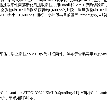
板。经筛选挑取阳性菌落活化后提取质粒，用HindⅢ和BamHⅠ双酶切验
质粒经HindⅢ单酶切获得约6,600,bp的片段，重组质粒经HindⅢ
MJ19大小（6,600,bp）相符，小片段与目的基因Sprodbtg大小
态细胞，以空质粒pXMJ19作为对照菌株。涂布于含氯霉素10,µg/
cum ATCC13032/pXMJ19-Sprodbtg和对照菌株C.glutami
GE分析，结果如图3所示。