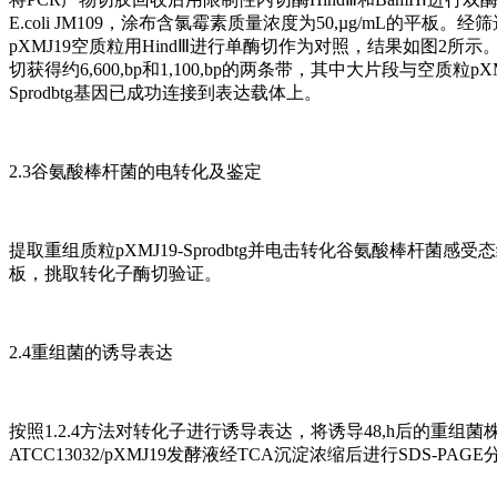
E.coli JM109，涂布含氯霉素质量浓度为50,µg/mL的平
pXMJ19空质粒用HindⅢ进行单酶切作为对照，结果如图2所示。空
切获得约6,600,bp和1,100,bp的两条带，其中大片段与空质粒pX
Sprodbtg基因已成功连接到表达载体上。
2.3谷氨酸棒杆菌的电转化及鉴定
提取重组质粒pXMJ19-Sprodbtg并电击转化谷氨酸棒杆菌感受
板，挑取转化子酶切验证。
2.4重组菌的诱导表达
按照1.2.4方法对转化子进行诱导表达，将诱导48,h后的重组菌株C.glutami
ATCC13032/pXMJ19发酵液经TCA沉淀浓缩后进行SDS-PA