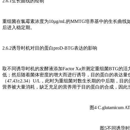
2.6.1生长曲线的绘制
重组菌在氯霉素浓度为10µg/mL的MMTG培养基中的生长曲线如
后进入稳定期。
2.6.2诱导时机对目的蛋白proD-BTG表达的影响
取不同诱导时机的发酵液添加Factor Xa并测定重组菌BTG
低；然后随着菌体密度的增大而进行诱导，目的蛋白的表达量也随之
（47.43±2.34）U/L，此时为重组菌对数生长期的中后
营养被大量消耗，缺乏充足的营养用于目的蛋白的合成，因此当
图4 C.glutamicum 
图5不同诱导时