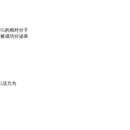
-BTG的相对分子
菌中被成功分泌表
BTG活力为