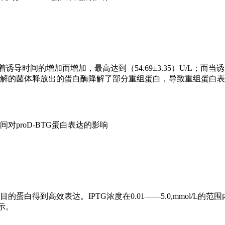
诱导时间的增加而增加，最高达到（54.69±3.35）U/L；而当
裂解的菌体释放出的蛋白酶降解了部分重组蛋白，导致重组蛋白
间对proD-BTG蛋白表达的影响
蛋白得到高效表达。IPTG浓度在0.01——5.0,mmol/L的范
所示。