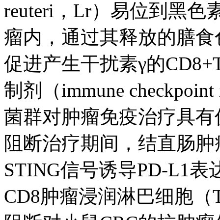
reuteri，Lr）易位
瘤内，通过其释放的膳食
促进产生干扰素γ的CD8
制剂（immune checkpoin
菌群对肿瘤免疫治疗具有促
阻断治疗期间，结直肠肿
STING信号诱导PD-L1表
CD8肿瘤浸润淋巴细胞（T