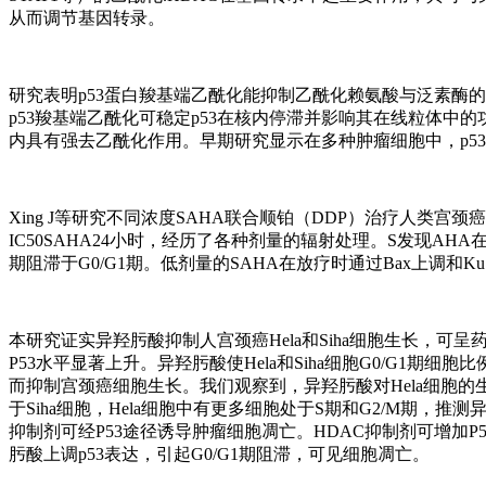
从而调节基因转录。
研究表明p53蛋白羧基端乙酰化能抑制乙酰化赖氨酸与泛素酶
p53羧基端乙酰化可稳定p53在核内停滞并影响其在线粒体中
内具有强去乙酰化作用。早期研究显示在多种肿瘤细胞中，p5
Xing J等研究不同浓度SAHA联合顺铂（DDP）治疗人类宫颈
IC50SAHA24小时，经历了各种剂量的辐射处理。S发现AHA
期阻滞于G0/G1期。低剂量的SAHA在放疗时通过Bax上调和K
本研究证实异羟肟酸抑制人宫颈癌Hela和Siha细胞生长，可
P53水平显著上升。异羟肟酸使Hela和Siha细胞G0/G1期
而抑制宫颈癌细胞生长。我们观察到，异羟肟酸对Hela细胞的生长
于Siha细胞，Hela细胞中有更多细胞处于S期和G2/M期
抑制剂可经P53途径诱导肿瘤细胞凋亡。HDAC抑制剂可增加P
肟酸上调p53表达，引起G0/G1期阻滞，可见细胞凋亡。