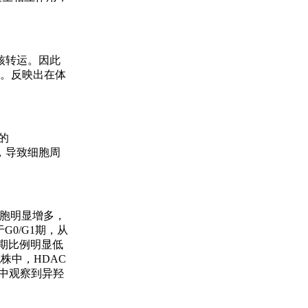
核转运。因此
低。反映出在体
的
亡，导致细胞周
细胞明显增多，
G0/G1期，从
1期比例明显低
株中，HDAC
验中观察到异羟