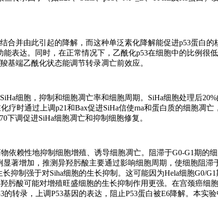
的结合并由此引起的降解，而这种单泛素化降解能促进p53蛋白的
的功能表达。同时，在正常情况下，乙酰化p53在细胞中的比例很
3羧基端乙酰化状态能调节转录凋亡前效应。
癌SiHa细胞，抑制和细胞凋亡率和细胞周期。SiHa细胞处理后20%
在化疗时通过上调p21和Bax促进SiHa信使rna和蛋白质的细胞凋
u70下调促进SiHa细胞凋亡和抑制细胞修复。
呈药物依赖性地抑制细胞增殖、诱导细胞凋亡。阻滞于G0-G1期的
细胞比例显著增加，推测异羟肟酸主要通过影响细胞周期，使细胞阻滞于
抑制强于对Siha细胞的生长抑制。这可能因为Hela细胞G0/G
，推测异羟肟酸可能对增殖旺盛细胞的生长抑制作用更强。在宫颈癌细胞
53的转录，上调P53基因的表达，阻止P53蛋白被E6降解。本实