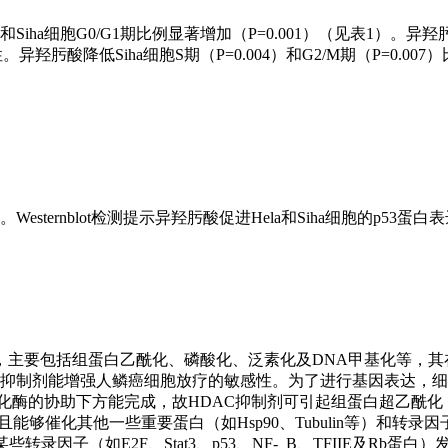
Siha细胞G0/G1期比例显著增加（P=0.001）（见表1）。异羟肟
性。异羟肟酸降低Siha细胞S期（P=0.004）和G2/M期（P=0.00
。Westernblot检测提示异羟肟酸促进Hela和Siha细胞的p53蛋
，主要包括组蛋白乙酰化、磷酸化、泛素化及DNA甲基化等，其
脱乙酰酶抑制剂能增强人鳞癌细胞放疗的敏感性。为了进行基因表达，
化酶的协助下方能完成，故HDAC抑制剂可引起组蛋白超乙酰化
够催化其他一些重要蛋白（如Hsp90、Tubulin等）和转录因子
录因子（如E2F、Stat3、p53、NF-_B、TFIIE及Rb蛋白