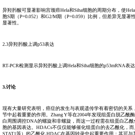
异羟肟酸可显著影响宫颈癌Hela和Siha细胞的周期分布，使Hela和
胞S期（P=0.052）和G2/M期（P=0.059）比例，但差异无显著
显著性。
2.3异羟肟酸上调p53表达
RT-PCR检测显示异羟肟酸上调Hela和Siha细胞的p53mRNA表达
3.讨论
现有大量研究表明，癌症的发生与表观遗传学有着密切的关系
节中起着重要的作用。Zhang Y等在2004年发现组蛋白
白周围调控DNA的螺旋和非螺旋，而这一过程需在组蛋白乙酰
胞的基因表达。HDACs不仅仅能够催化组蛋白的去乙酰化，而且能
STAT1等）的乙酰化.HDAC在基因转录中起重要作用；其可与某些转