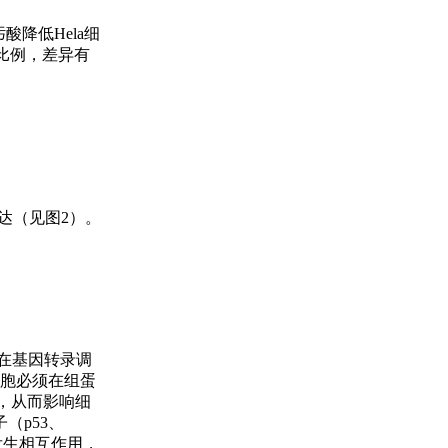
酸降低Hela细
7）比例，差异有
白表达（见图2）。
在基因转录调
细胞必须在组蛋
，从而影响细
（p53、
）发生相互作用，