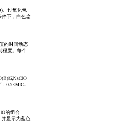
O)、过氧化氢
增条件下，白色念
比值的时间动态
抑制程度。每个
)或NaClO
0.5×MIC-
ClO的组合
)，并显示为蓝色