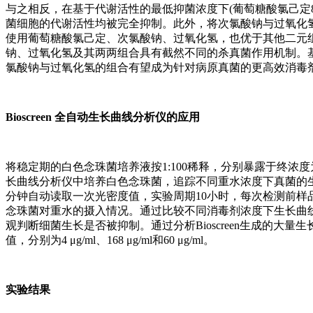
与之相反，在基于代谢活性的最低抑菌浓度下(葡萄糖酸氯己定8μg/
菌细胞的代谢活性均被完全抑制。此外，将次氯酸钠与过氧化氢
使用葡萄糖酸氯己定、次氯酸钠、过氧化氢，也优于其他二元
钠、过氧化氢及其两两组合具有截然不同的杀真菌作用机制。
氯酸钠与过氧化氢的组合有望成为针对病原真菌的更高效消毒
Bioscreen 全自动生长曲线分析仪的应用
将稳定期的白色念珠菌培养液按1:100稀释，分别暴露于终浓度为0%、
长曲线分析仪中培养白色念珠菌，追踪不同重水浓度下真菌的生长情
分钟自动读取一次光密度值，实验周期10小时，每次检测前样
念珠菌对重水的摄入情况。通过比较不同消毒剂浓度下生长曲
观判断细菌生长是否被抑制。通过分析Bioscreen生成的大量生
值，分别为4 μg/ml、168 μg/ml和60 μg/ml。
实验结果