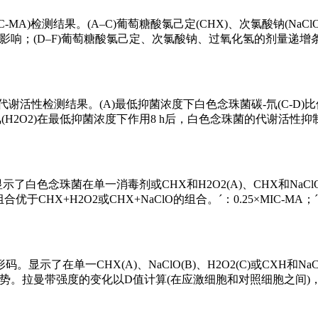
A)检测结果。(A–C)葡萄糖酸氯己定(CHX)、次氯酸钠(NaCl
D)的影响；(D–F)葡萄糖酸氯己定、次氯酸钠、过氧化氢的剂量递
代谢活性检测结果。(A)最低抑菌浓度下白色念珠菌碳-氘(C-D)
氧化氢(H2O2)在最低抑菌浓度下作用8 h后，白色念珠菌的代谢活性
色念珠菌在单一消毒剂或CHX和H2O2(A)、CHX和NaClO(B
优于CHX+H2O2或CHX+NaClO的组合。´：0.25×MIC-MA；´´：
示了在单一CHX(A)、NaClO(B)、H2O2(C)或CXH和Na
曼带的变化趋势。拉曼带强度的变化以D值计算(在应激细胞和对照细胞之间