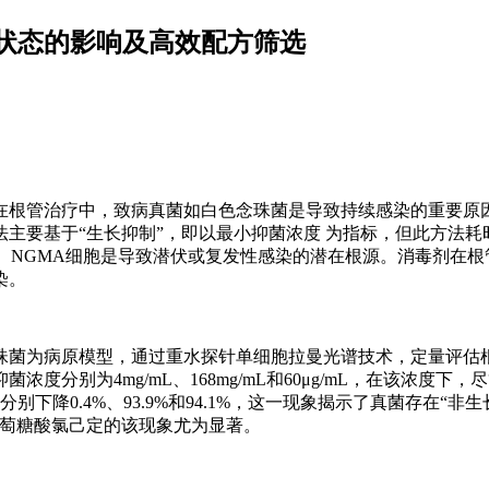
状态的影响及高效配方筛选
在根管治疗中，致病真菌如白色念珠菌是导致持续感染的重要原
主要基于“生长抑制”，即以最小抑菌浓度 为指标，但此方法耗
胞。NGMA细胞是导致潜伏或复发性感染的潜在根源。消毒剂在
染。
珠菌为病原模型，通过重水探针单细胞拉曼光谱技术，定量评估
分别为4mg/mL、168mg/mL和60μg/mL，在该浓度下，
降0.4%、93.9%和94.1%，这一现象揭示了真菌存在“非
葡萄糖酸氯己定的该现象尤为显著。