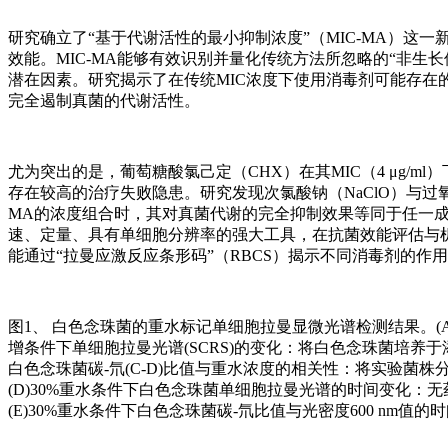
研究确立了“基于代谢活性的最小抑制浓度”（MIC-MA）这
效能。MIC-MA能够有效识别并量化传统方法所忽略的“非生
潜在因素。研究揭示了在传统MIC浓度下使用消毒剂可能存在
完全遏制真菌的代谢活性。
尤为突出的是，葡萄糖酸氯己定（CHX）在其MIC（4 μg/m
存在较高的治疗失败隐患。研究发现次氯酸钠（NaClO）与过氧
MA的浓度组合时，其对真菌代谢的完全抑制效果等同于任一成
速、定量、具有单细胞分辨率的强大工具，在抗菌效能评估与机
能通过“拉曼应激反应条形码”（RBCS）揭示不同消毒剂的作
图1、 白色念珠菌的重水标记单细胞拉曼显微光谱检测结果。(A
增条件下单细胞拉曼光谱(SCRS)的变化：将白色念珠菌培养
白色念珠菌碳-氘(C-D)比值与重水浓度的相关性：将实验菌
(D)30%重水条件下白色念珠菌单细胞拉曼光谱的时间变化：
(E)30%重水条件下白色念珠菌碳-氘比值与光密度600 nm值