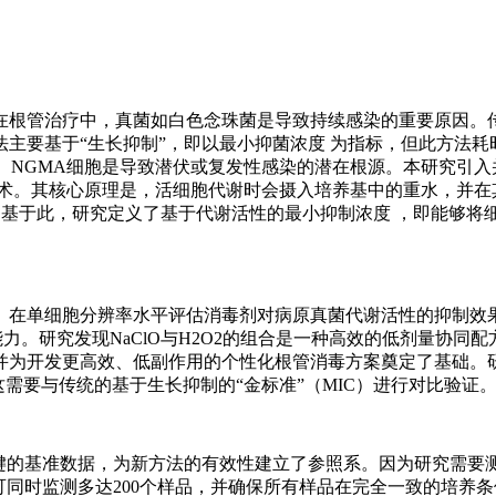
在根管治疗中，真菌如白色念珠菌是导致持续感染的重要原因。
主要基于“生长抑制”，即以最小抑菌浓度 为指标，但此方法耗
胞。NGMA细胞是导致潜伏或复发性感染的潜在根源。本研究引
技术。其核心原理是，活细胞代谢时会摄入培养基中的重水，并在
。基于此，研究定义了基于代谢活性的最小抑制浓度 ，即能够将
量、在单细胞分辨率水平评估消毒剂对病原真菌代谢活性的抑制效
能力。研究发现NaClO与H2O2的组合是一种高效的低剂量协同
并为开发更高效、低副作用的个性化根管消毒方案奠定了基础。
这需要与传统的基于生长抑制的“金标准”（MIC）进行对比验证
这些关键的基准数据，为新方法的有效性建立了参照系。因为研究需
仪一次可同时监测多达200个样品，并确保所有样品在完全一致的培养