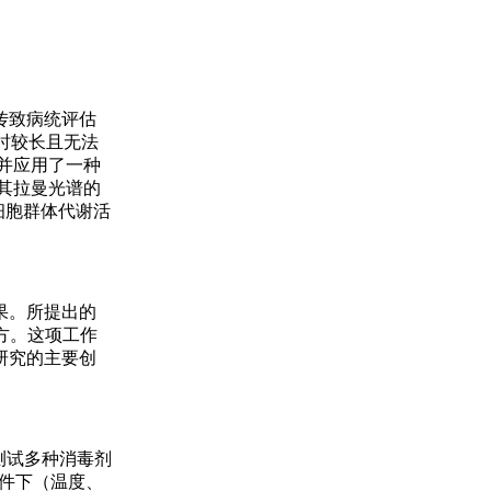
传致病统评估
时较长且无法
入并应用了一种
其拉曼光谱的
细胞群体代谢活
果。所提出的
配方。这项工作
研究的主要创
。
要测试多种消毒剂
条件下（温度、