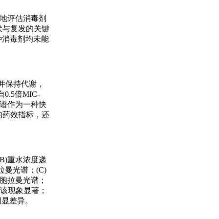
格地评估消毒剂
伏与复发的关键
种消毒剂均未能
活并保持代谢，
5倍MIC-
光谱作为一种快
的药效指标，还
B)重水浓度递
曼光谱；(C)
细胞拉曼光谱；
，该现象显著；
明显差异。