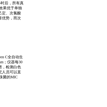
8小时后，所有真
效果优于单独
己定、次氯酸
著优势，而次
en C全自动生
m；仪器每30
谱，检测白色
究人员可以直
珠菌的MIC