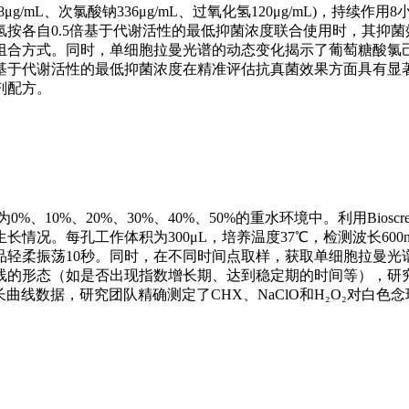
mL、次氯酸钠336μg/mL、过氧化氢120μg/mL)，持续作用
按各自0.5倍基于代谢活性的最低抑菌浓度联合使用时，其抑菌
组合方式。同时，单细胞拉曼光谱的动态变化揭示了葡萄糖酸氯
基于代谢活性的最低抑菌浓度在精准评估抗真菌效果方面具有显
剂配方。
10%、20%、30%、40%、50%的重水环境中。利用Bioscre
况。每孔工作体积为300μL，培养温度37℃，检测波长600n
品轻柔振荡10秒。同时，在不同时间点取样，获取单细胞拉曼光
线的形态（如是否出现指数增长期、达到稳定期的时间等），研
长曲线数据，研究团队精确测定了CHX、NaClO和H₂O₂对白色念