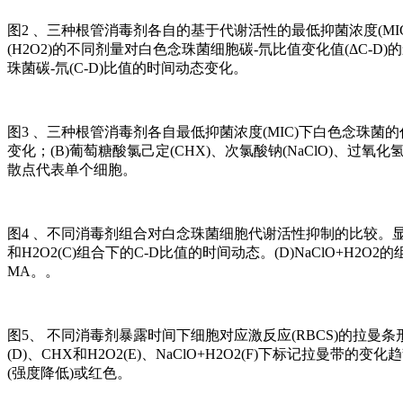
图2 、三种根管消毒剂各自的基于代谢活性的最低抑菌浓度(MIC-M
(H2O2)的不同剂量对白色念珠菌细胞碳-氘比值变化值(ΔC-
珠菌碳-氘(C-D)比值的时间动态变化。
图3 、三种根管消毒剂各自最低抑菌浓度(MIC)下白色念珠菌的
变化；(B)葡萄糖酸氯己定(CHX)、次氯酸钠(NaClO)、过
散点代表单个细胞。
图4 、不同消毒剂组合对白念珠菌细胞代谢活性抑制的比较。显示了白
和H2O2(C)组合下的C-D比值的时间动态。(D)NaClO+H2O2的组合
MA。。
图5、 不同消毒剂暴露时间下细胞对应激反应(RBCS)的拉曼条形码。显
(D)、CHX和H2O2(E)、NaClO+H2O2(F)下标记拉
(强度降低)或红色。