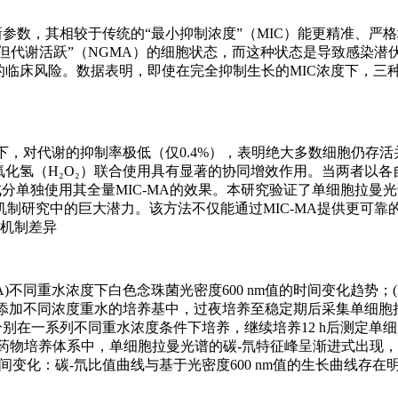
一新参数，其相较于传统的“最小抑制浓度”（MIC）能更精准、严
长但代谢活跃”（NGMA）的细胞状态，而这种状态是导致感染潜
的临床风险。数据表明，即使在完全抑制生长的MIC浓度下，三
l）下，对代谢的抑制率极低（仅0.4%），表明绝大多数细胞仍存
化氢（H₂O₂）联合使用具有显著的协同增效作用。当两者以各自0.
分单独使用其全量MIC-MA的效果。本研究验证了单细胞拉曼
制研究中的巨大潜力。该方法不仅能通过MIC-MA提供更可靠
用机制差异
)不同重水浓度下白色念珠菌光密度600 nm值的时间变化趋势；(
于添加不同浓度重水的培养基中，过夜培养至稳定期后采集单细胞拉
株分别在一系列不同重水浓度条件下培养，继续培养12 h后测定单
无药物培养体系中，单细胞拉曼光谱的碳-氘特征峰呈渐进式出现
的时间变化：碳-氘比值曲线与基于光密度600 nm值的生长曲线存在