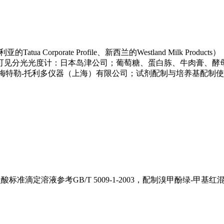
rporate Profile、新西兰的Westland Milk Produc
紫外可见分光光度计：日本岛津公司；葡萄糖、蛋白胨、牛肉膏、酵
平：梅特勒-托利多仪器（上海）有限公司；试剂配制与培养基配制
盐酸标准滴定溶液参考GB/T 5009-1-2003，配制溴甲酚绿-甲基