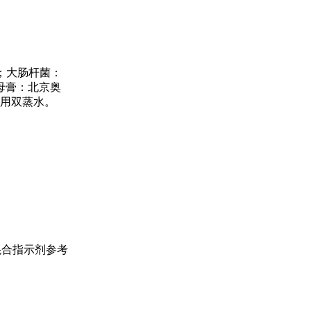
ts）；大肠杆菌：
母膏：北京奥
使用双蒸水。
红混合指示剂参考