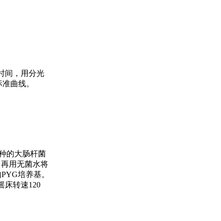
养时间，用分光
标准曲线。
种的大肠杆菌
，再用无菌水将
的PYG培养基。
床转速120