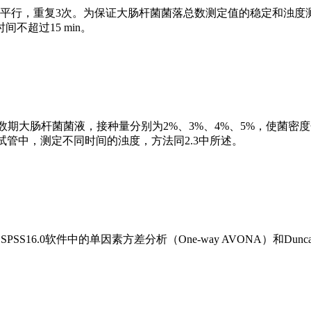
个平行，重复3次。为保证大肠杆菌菌落总数测定值的稳定和浊度
超过15 min。
种对数期大肠杆菌菌液，接种量分别为2%、3%、4%、5%，使菌密
mL，分装于无菌试管中，测定不同时间的浊度，方法同2.3中所述。
6.0软件中的单因素方差分析（One-way AVONA）和Dunca