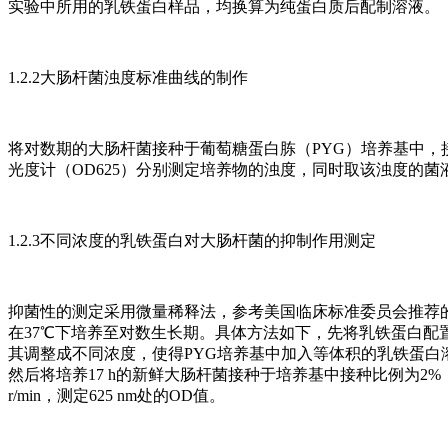
实验中所用的乳铁蛋白样品，均换算为纯蛋白质后配制溶液。
1.2.2大肠杆菌浊度标准曲线的制作
将对数期的大肠杆菌接种于葡萄糖蛋白胨（PYG）培养基中，接种量
光度计（OD625）分别测定培养物的浊度，同时取该浊度的菌液，
1.2.3不同浓度的乳铁蛋白对大肠杆菌的抑制作用测定
抑菌性的测定采用微量稀释法，参考美国临床标准委员会推荐的
在37℃下培养至对数生长期。具体方法如下，先将乳铁蛋白配置成1
其调整成不同浓度，使得PYG培养基中加入等体积的乳铁蛋白溶液后
然后将培养17 h的新鲜大肠杆菌接种于培养基中接种比例为2%
r/min，测定625 nm处的OD值。