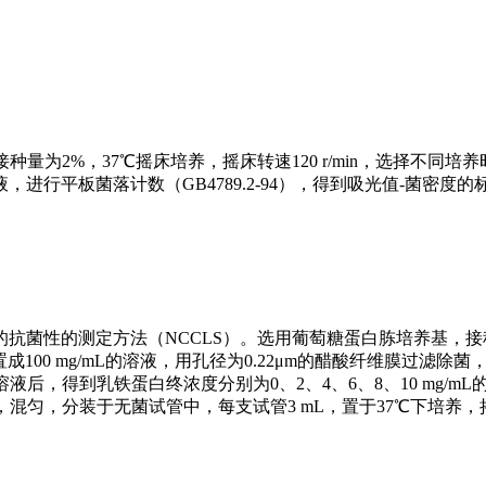
为2%，37℃摇床培养，摇床转速120 r/min，选择不同培
进行平板菌落计数（GB4789.2-94），得到吸光值-菌密度的
抗菌性的测定方法（NCCLS）。选用葡萄糖蛋白胨培养基，接
00 mg/mL的溶液，用孔径为0.22μm的醋酸纤维膜过滤除菌
，得到乳铁蛋白终浓度分别为0、2、4、6、8、10 mg/mL
，混匀，分装于无菌试管中，每支试管3 mL，置于37℃下培养，摇