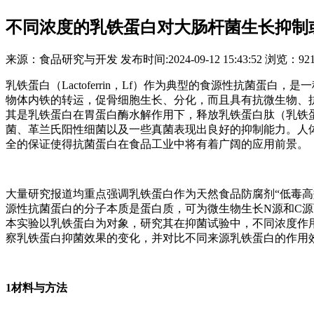
不同浓度的乳铁蛋白对大肠杆菌生长抑制
来源：
食品研究与开发
发布时间:
2024-09-12 15:43:52
浏览：
92
乳铁蛋白（Lactoferrin，Lf）作为典型的食源性抗菌
物体内铁的转运，促骨细胞生长、分化，而且具有抗微生物、
其是乳铁蛋白在胃蛋白酶水解作用下，释放乳铁蛋白肽（乳铁蛋
菌、革兰氏阳性细菌以及一些真菌表现出良好的抑制能力。人
全的保证使得抗菌蛋白在食品工业中将有着广阔的应用前景。
大量研究报道均重点强调乳铁蛋白作为天然食品防腐剂“低毒高
源性抗菌蛋白的分子本质是蛋白质，可为微生物生长N源和C
本实验以乳铁蛋白为对象，研究其在抑菌试验中，不同浓度作
察乳铁蛋白抑菌效果的变化，并对比不同来源乳铁蛋白的作用
1材料与方法