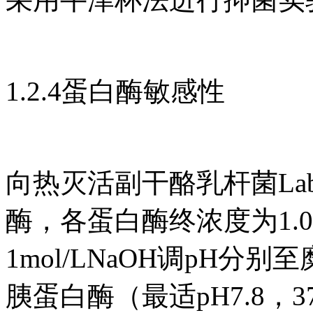
1.2.4蛋白酶敏感性
向热灭活副干酪乳杆菌Lab
酶，各蛋白酶终浓度为1.0g/
1mol/LNaOH调pH分别
胰蛋白酶（最适pH7.8，3