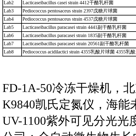
Lab2
Lacticaseibacillus casei strain 4412干酪乳杆菌
Lab3
Pediococcus pentosaceus strain 2397戊糖片球菌
Lab4
Pediococcus pentosaceus strain 4537戊糖片球菌
Lab5
Lacticaseibacillus paracasei strain 4441副干酪乳杆菌
Lab6
Lacticaseibacillus paracasei strain 1835副干酪乳杆菌
Lab7
Lacticaseibacillus paracasei strain 20561副干酪乳杆菌
Lab8
Pediococcus acidilactici strain 4355乳酸片球菌 435
FD-1A-50冷冻干燥机
K9840凯氏定氮仪，海
UV-1100紫外可见分