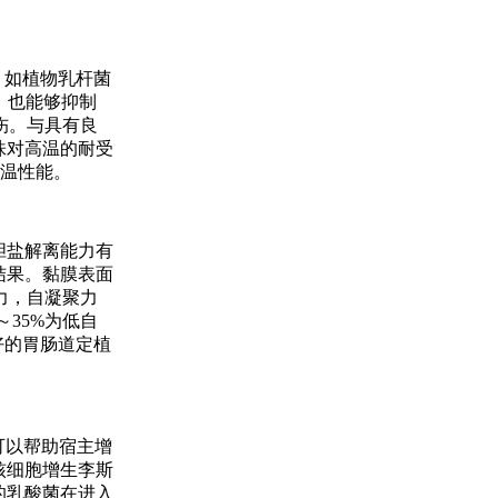
，如植物乳杆菌
境，也能够抑制
伤。与具有良
菌株对高温的耐受
高温性能。
胆盐解离能力有
结果。黏膜表面
力，自凝聚力
～35%为低自
良好的胃肠道定植
可以帮助宿主增
核细胞增生李斯
的乳酸菌在进入