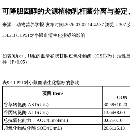
可降胆固醇的犬源植物乳杆菌分离与鉴定
来源：
动物营养学报
发布时间:
2026-03-02 14:42:37
浏览：
307 
3.4.2.3 CLP51对小鼠血清生化指标的影响
如表9所示，H组的血清谷胱甘肽过氧化物酶（GSH-Px）活性
异（P>0.05）。
表9 CLP51对小鼠血清生化指标的影响
项目 Items
CON
谷草转氨酶 AST/(U/L)
30.58±10.20
谷丙转氨酶 ALT/(U/L)
13.64±8.60
总抗氧化能力 T-AOC/(μmol/mL)
0.62±0.10
超氧化物歧化酶 SOD/(U/mL)
26.61±5.13