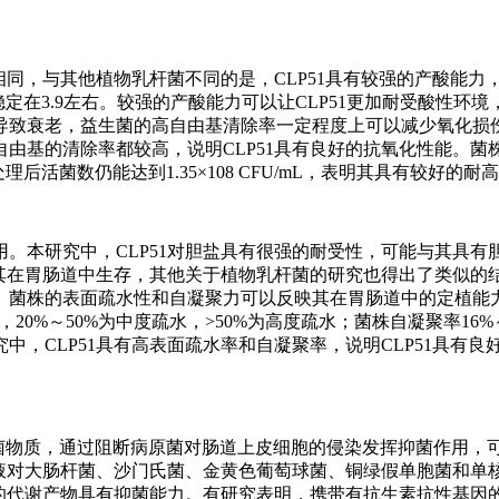
相同，与其他植物乳杆菌不同的是，CLP51具有较强的产酸能力
菌液pH稳定在3.9左右。较强的产酸能力可以让CLP51更加耐受酸性环
导致衰老，益生菌的高自由基清除率一定程度上可以减少氧化损
几种自由基的清除率都较高，说明CLP51具有良好的抗氧化性能。
后活菌数仍能达到1.35×108 CFU/mL，表明其具有较好的耐
。本研究中，CLP51对胆盐具有很强的耐受性，可能与其具有
于其在胃肠道中生存，其他关于植物乳杆菌的研究也得出了类似的
。菌株的表面疏水性和自凝聚力可以反映其在胃肠道中的定植能
0%～50%为中度疏水，>50%为高度疏水；菌株自凝聚率16%
究中，CLP51具有高表面疏水率和自凝聚率，说明CLP51具有
菌物质，通过阻断病原菌对肠道上皮细胞的侵染发挥抑菌作用，
清液对大肠杆菌、沙门氏菌、金黄色葡萄球菌、铜绿假单胞菌和单
1的代谢产物具有抑菌能力。有研究表明，携带有抗生素抗性基因