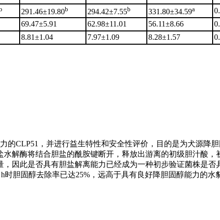
b
b
b
a
0
291.46±19.80
294.42±7.55
331.80±34.59
69.47±5.91
62.98±11.01
56.11±8.66
0
8.81±1.04
7.97±1.09
8.28±1.57
0
力的CLP51，并进行益生特性和安全性评价，目的是为犬源降
盐水解酶将结合胆盐的酰胺键断开，释放出游离的初级胆汁酸，
量，因此是否具有胆盐解离能力已经成为一种初步验证菌株是否
8 h时胆固醇去除率已达25%，远高于具有良好降胆固醇能力的水