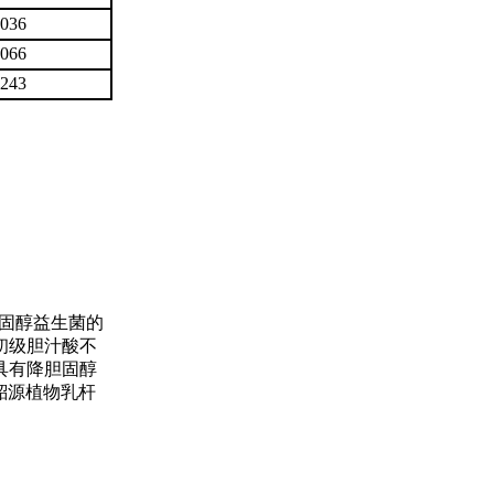
.036
.066
.243
胆固醇益生菌的
初级胆汁酸不
具有降胆固醇
貂源植物乳杆