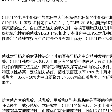
CLP51的生理生化特性与国标中大部分植物乳杆菌的生化特性
C10在16 h后菌液pH稳定在4.5左右，而CLP51在18 h后
病原菌的生长。自由基是强力的氧化剂，会损害细胞及组织并
好抗氧化性能的菌株YLGB-1496相比，本研究中CLP51对
性决定了菌株在投入生产时是否具有加工优势，CLP51在60℃处理
菌株对胃肠道的耐受性决定了其能否在胃肠道中定植并发挥作用
关。CLP51对酸性环境和人工胃肠液的耐受性也较好，有助
良好的细菌定植是益生菌稳定和连续发挥有益作用的先决条件
和疏水性越高，定植能力越好。菌株表面疏水率<20%为非疏水，2
凝聚力，35%～50%为中自凝聚力，>50%为高自凝聚力。本研
能力。
益生菌产生的乳酸、苯乳酸、甲酸和3-羟基脂肪酸是重要的抑
强免疫力，减少感染。本研究中，CLP51的菌液和无细胞上
特菌都具有抑菌特性，而菌体沉淀无抑菌特性，推测是CLP5