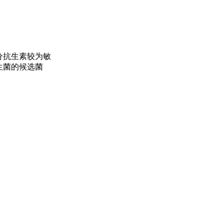
分抗生素较为敏
生菌的候选菌