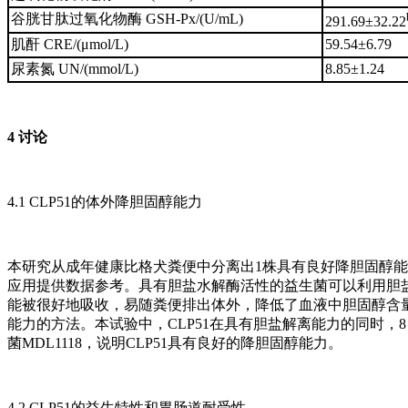
谷胱甘肽过氧化物酶 GSH-Px/(U/mL)
291.69±32.22
肌酐 CRE/(μmol/L)
59.54±6.79
尿素氮 UN/(mmol/L)
8.85±1.24
4 讨论
4.1 CLP51的体外降胆固醇能力
本研究从成年健康比格犬粪便中分离出1株具有良好降胆固醇能
应用提供数据参考。具有胆盐水解酶活性的益生菌可以利用胆
能被很好地吸收，易随粪便排出体外，降低了血液中胆固醇含
能力的方法。本试验中，CLP51在具有胆盐解离能力的同时，
菌MDL1118，说明CLP51具有良好的降胆固醇能力。
4.2 CLP51的益生特性和胃肠道耐受性