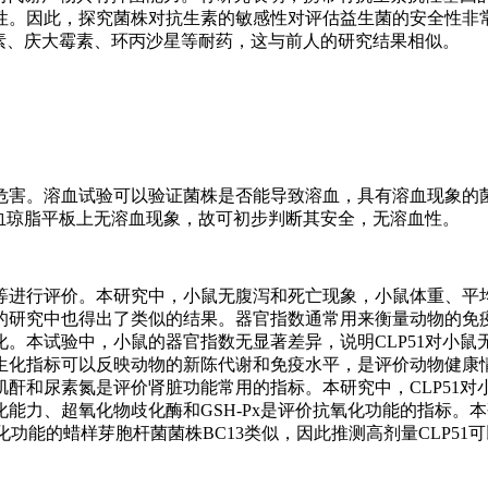
性。因此，探究菌株对抗生素的敏感性对评估益生菌的安全性非
环素、庆大霉素、环丙沙星等耐药，这与前人的研究结果相似。
危害。溶血试验可以验证菌株是否能导致溶血，具有溶血现象的
在血琼脂平板上无溶血现象，故可初步判断其安全，无溶血性。
等进行评价。本研究中，小鼠无腹泻和死亡现象，小鼠体重、平
的研究中也得出了类似的结果。器官指数通常用来衡量动物的免
。本试验中，小鼠的器官指数无显著差异，说明CLP51对小鼠
生化指标可以反映动物的新陈代谢和免疫水平，是评价动物健康
酐和尿素氮是评价肾脏功能常用的指标。本研究中，CLP51对
能力、超氧化物歧化酶和GSH-Px是评价抗氧化功能的指标。本
氧化功能的蜡样芽胞杆菌菌株BC13类似，因此推测高剂量CLP51