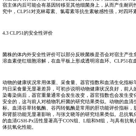
宿主体内后可能会有基因转移至其他细菌身上，从而产生耐药
究中，CLP51对克林霉素、氯霉素等抗生素敏感性强，对四
4.3 CLP51的安全性评价
菌株的体内外安全性评价可以部分反映菌株是否会对宿主产生
溶血素使红细胞溶解，在血平板上形成透明溶血环。CLP51
动物的健康状况常用体重、采食量、器官指数和血清生化指标
均日采食量无显著差异，可初步说明动物健康状况良好，前人
染毒染病后，器官重量通常会发生改变，器官指数也会发生变化
安全的，这与前人对植物乳杆菌的研究结果类似。动物的血清
标。血清谷草转氨酶、谷丙转氨酶是常用的肝功能评价指标，肌
和肾脏功能无显著影响，与张文晓等的研究结果类似。总抗氧化
的血清GSH-Px活性显著高于CON组、L组和M组，与具有抗
体抗氧化性能。