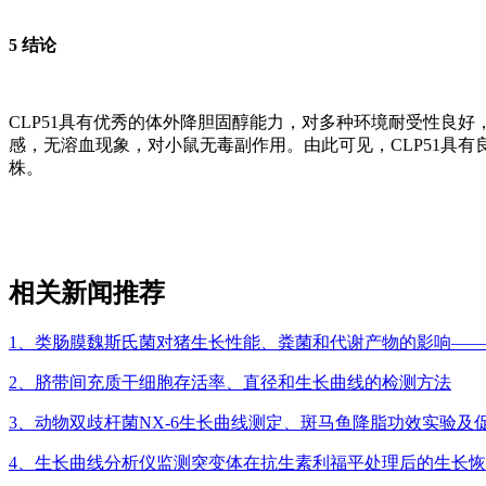
5 结论
CLP51具有优秀的体外降胆固醇能力，对多种环境耐受性良
感，无溶血现象，对小鼠无毒副作用。由此可见，CLP51具
株。
相关新闻推荐
1、类肠膜魏斯氏菌对猪生长性能、粪菌和代谢产物的影响—
2、脐带间充质干细胞存活率、直径和生长曲线的检测方法
3、动物双歧杆菌NX-6生长曲线测定、斑马鱼降脂功效实验及
4、生长曲线分析仪监测突变体在抗生素利福平处理后的生长