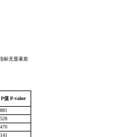
化指标无显著差
P值 P-value
.881
.528
.470
.141