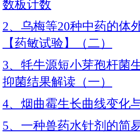
数板计数
2、乌梅等20种中药的
【​药敏试验】（二）
3、牦牛源短小芽孢杆菌
抑菌结果解读（一）
4、烟曲霉生长曲线变化
5、一种兽药水针剂的简