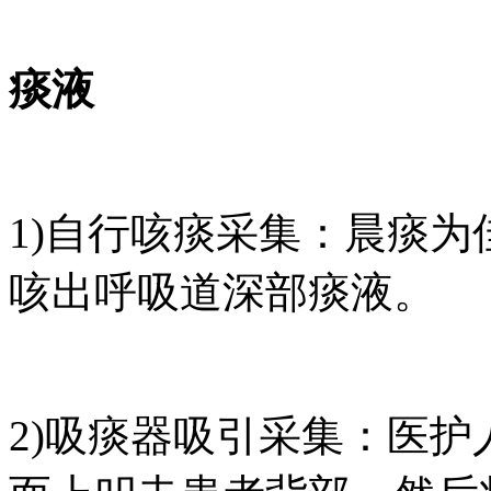
痰液
1)自行咳痰采集：晨痰
咳出呼吸道深部痰液。
2)吸痰器吸引采集：医