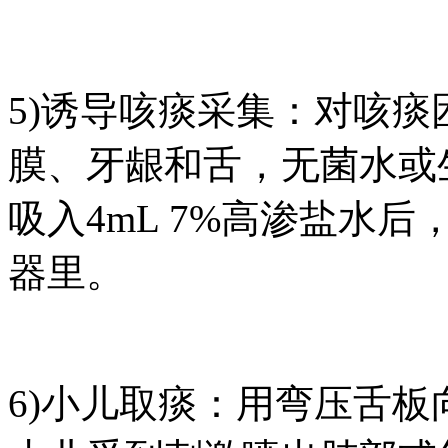
5)诱导咳痰采集：对咳
膜、牙龈和舌，无菌水或
吸入4mL 7%高渗盐水后
器里。
6)小儿取痰：用弯压舌