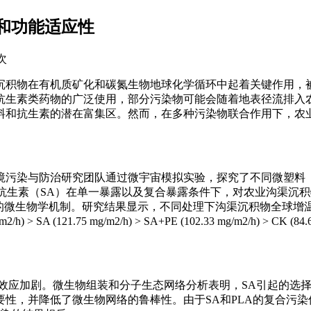
和功能适应性
 次
沉积物在有机质矿化和碳氮生物地球化学循环中起着关键作用，
抗生素类药物的广泛使用，部分污染物可能会随着地表径流排入
料和抗生素的潜在富集区。然而，在多种污染物联合作用下，农
境污染与防治研究团队通过微宇宙模拟实验，探究了不同微塑料
类抗生素（SA）在单一暴露以及复合暴露条件下，对农业沟渠沉
潜在的微生物学机制。研究结果显示，不同处理下沟渠沉积物全球增
> SA (121.75 mg/m2/h) > SA+PE (102.33 mg/m2/h) > CK (84.6
室效应加剧。微生物组装和分子生态网络分析表明，SA引起的选
性，并降低了微生物网络的鲁棒性。由于SA和PLA的复合污染