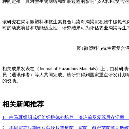
种的定殖，其对微生物网络和组装过程的影响与SA和PE复合
该研究在揭示微塑料和抗生素复合污染对沟渠沉积物中碳氮气
时的动态演替和功能适应性，研究结果可为评估农业沟渠等生
图1微塑料与抗生素复合
相关成果发表在《Journal of Hazardous Materi
员（通讯作者）等人共同完成。该研究得到国家重点研发计划
的资助。
相关新闻推荐
1、白马耳组织成纤维细胞体外培养、冷冻前及复苏后存活率
2、不同霉变时期肉豆蔻饮片需氧菌、霉菌、酵母菌菌落总数