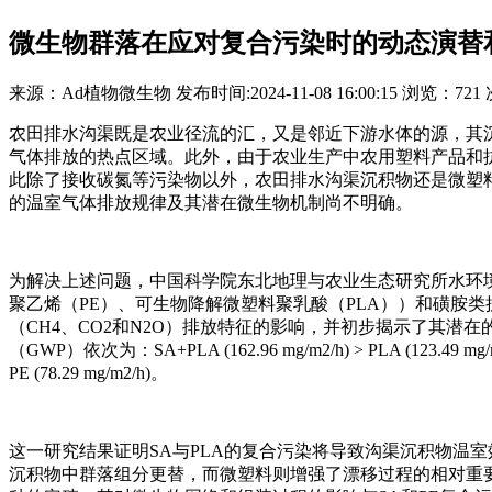
微生物群落在应对复合污染时的动态演替
来源：
Ad植物微生物
发布时间:
2024-11-08 16:00:15
浏览：
721
农田排水沟渠既是农业径流的汇，又是邻近下游水体的源，其
气体排放的热点区域。此外，由于农业生产中农用塑料产品和
此除了接收碳氮等污染物以外，农田排水沟渠沉积物还是微塑
的温室气体排放规律及其潜在微生物机制尚不明确。
为解决上述问题，中国科学院东北地理与农业生态研究所水环
聚乙烯（PE）、可生物降解微塑料聚乳酸（PLA））和磺胺
（CH4、CO2和N2O）排放特征的影响，并初步揭示了其
（GWP）依次为：SA+PLA (162.96 mg/m2/h) > PLA (123.49 mg/m2/h) 
PE (78.29 mg/m2/h)。
这一研究结果证明SA与PLA的复合污染将导致沟渠沉积物温
沉积物中群落组分更替，而微塑料则增强了漂移过程的相对重要