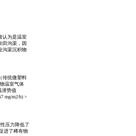
被认为是温室
农田沟渠，因
业沟渠沉积物
（传统微塑料
积物温室气体
温潜势值
7 mg/m2/h) >
择性压力降低了
促进了稀有物