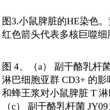
图3.小鼠脾脏的HE染色
红色箭头代表多核巨噬细胞
图 4、（a） 副干酪乳杆菌
淋巴细胞亚群 CD3+ 的影
和蜂王浆对小鼠脾脏 T 淋
（c） 副干酪乳杆菌 JY0