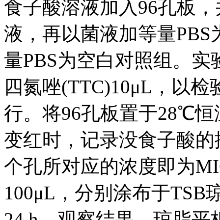
食子酸溶液加入96孔板，并加
液，再以菌液加等量PBS
量PBS为空白对照组。
四氮唑(TTC)10μL，
行。将96孔板置于28℃
变红时，记录没食子酸的
个孔所对应的浓度即为M
100μL，分别涂布于TS
24 h，观察结果。琼脂