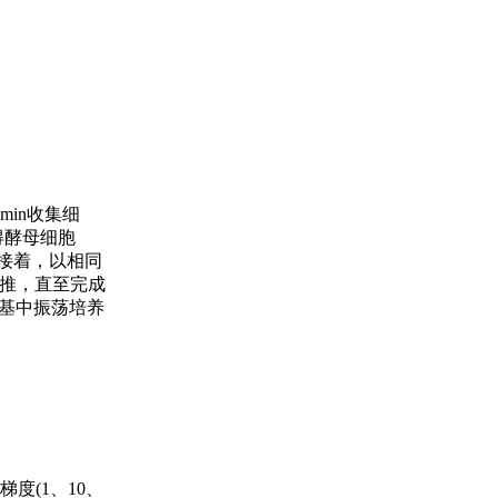
min收集细
使得酵母细胞
；接着，以相同
类推，直至完成
养基中振荡培养
度(1、10、