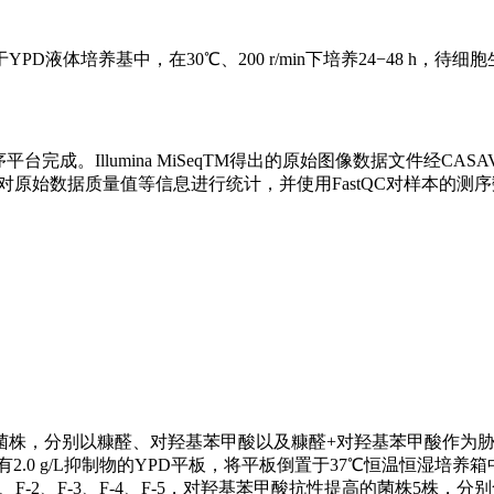
D液体培养基中，在30℃、200 r/min下培养24−48 h，待细
台完成。Illumina MiSeqTM得出的原始图像数据文件经CAS
eads)。此外，对原始数据质量值等信息进行统计，并使用FastQC对样本的
发菌株，分别以糠醛、对羟基苯甲酸以及糠醛+对羟基苯甲酸作为
.0 g/L抑制物的YPD平板，将平板倒置于37℃恒温恒湿培养箱中
-2、F-3、F-4、F-5，对羟基苯甲酸抗性提高的菌株5株，分别