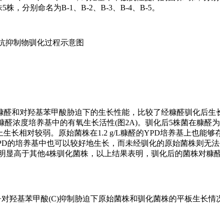
株，分别命名为B-1、B-2、B-3、B-4、B-5。
母抗抑制物驯化过程示意图
进糠醛和对羟基苯甲酸胁迫下的生长性能，比较了经糠醛驯化后生
含有不同糠醛浓度培养基中的有氧生长活性(图2A)。驯化后5株菌在糠醛为0.
上生长相对较弱。原始菌株在1.2 g/L糠醛的YPD培养基上也能
醛的YPD的培养基中也可以较好地生长，而未经驯化的原始菌株则无
长速度明显高于其他4株驯化菌株，以上结果表明，驯化后的菌株对糠
醛+对羟基苯甲酸(C)抑制胁迫下原始菌株和驯化菌株的平板生长情