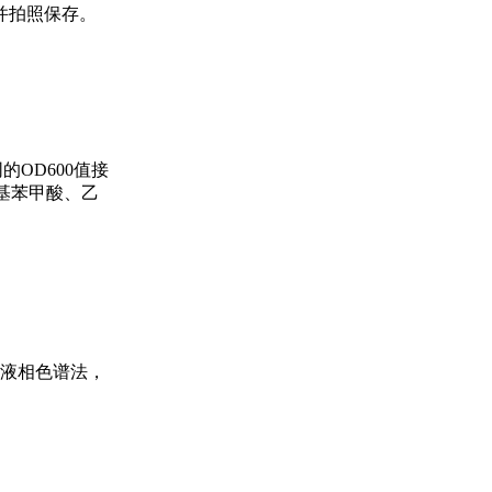
况并拍照保存。
同的OD600值接
羟基苯甲酸、乙
效液相色谱法，