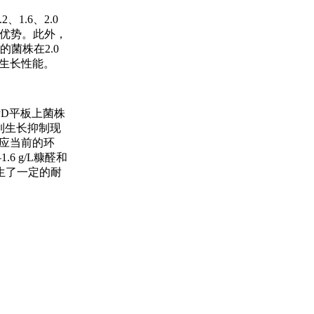
.6、2.0
长优势。此外，
菌株在2.0
的生长性能。
PD平板上菌株
察到生长抑制现
适应当前的环
6 g/L糠醛和
生了一定的耐