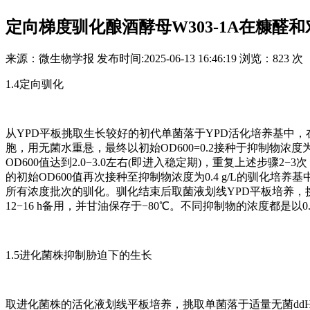
定向梯度驯化酿酒酵母W303-1A在糠
来源：
微生物学报
发布时间:
2025-06-13 16:46:19
浏览：
823 次
1.4定向驯化
从YPD平板挑取生长较好的初代单菌落于YPD活化培养基中，在30℃、2
胞，用无菌水重悬，最终以初始OD600=0.2接种于抑制物浓度为0.2
OD600值达到2.0−3.0左右(即进入稳定期)，重复上述步
的初始OD600值再次接种至抑制物浓度为0.4 g/L的驯化
所有浓度批次的驯化。驯化结束后取菌液划线YPD平板培养，
12−16 h备用，并甘油保存于−80℃。不同抑制物的浓度都是以0.2、0.4、
1.5进化菌株抑制胁迫下的生长
取进化菌株的活化液划线平板培养，挑取单菌落于适量无菌ddH2