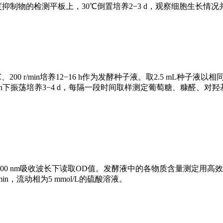
浓度抑制物的检测平板上，30℃倒置培养2−3 d，观察细胞生长情
00 r/min培养12−16 h作为发酵种子液。取2.5 mL种子液以相
/min下振荡培养3−4 d，每隔一段时间取样测定葡萄糖、糠醛、对
0 nm吸收波长下读取OD值。发酵液中的各物质含量测定用高
n，流动相为5 mmol/L的硫酸溶液。