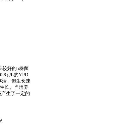
长较好的5株菌
8 g/L的YPD
够存活，但生长速
法生长。当培养
醛产生了一定的
况