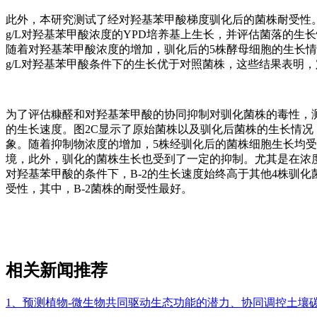
此外，本研究测试了经对羟基苯甲酸梯度驯化后的菌株耐受性。如图2
g/L对羟基苯甲酸浓度的YPD培养基上生长，并评估菌落的生
随着对羟基苯甲酸浓度的增加，驯化后的5株酵母细胞的生长情况
g/L对羟基苯甲酸条件下的生长优于对照菌株，这些结果表明
为了评估糠醛和对羟基苯甲酸的协同抑制对驯化菌株的毒性，测定了不同
的生长速度。图2C显示了原始菌株以及驯化后菌株的生长情况，对于
象。随着抑制物浓度的增加，5株经驯化后的菌株细胞生长均受到
境，此外，驯化的菌株生长也受到了一定的抑制。尤其是在浓度2.0 
对羟基苯甲酸的条件下，B-2的生长速度始终高于其他4株驯
受性，其中，B-2菌株的耐受性最好。
相关新闻推荐
1、预测植物-微生物共同驱动生态功能的潜力、协同调控土壤