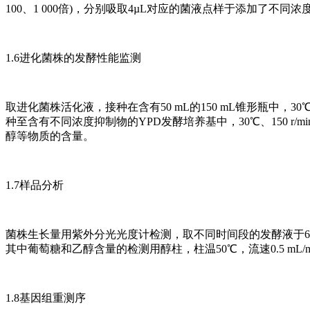
100、1 000倍)，分别吸取4µL对应的菌液点样于添加了不同
1.6进化菌株的发酵性能监测
取进化菌株活化液，接种在含有50 mL的150 mL锥形瓶中，30℃、2
种至含有不同浓度抑制物的YPD发酵培养基中，30℃、150 r
醇等物质的含量。
1.7样品分析
菌株生长量用紫外分光光度计检测，取不同时间段的发酵液于60
其中葡萄糖和乙醇含量的检测用醇柱，柱温50℃，流速0.5 mL/mi
1.8基因组重测序