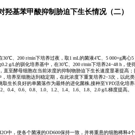
醛和对羟基苯甲酸抑制胁迫下生长情况（二）
00 r/min下培养过夜，取1 mL的菌液4℃、5 000×g离心5 
 g/L的驯化培养基中，在30℃、200 r/min下培养24−48 h，
骤2−3次，直至酵母细胞在当前浓度的抑制物胁迫下生长速度显著提高
培养基中，培养至细胞达到稳定期，在此浓度下重复培养2−3次，以此
挑取生长良好的单菌落作为最终的进化菌株,接种至YPD活化培
0.6、0.8、1.0、1.2、1.4、1.6、1.8、2.0 g/L梯度提高。
O中，使各个菌液的OD600保持一致，并将重悬的细胞稀释4个梯