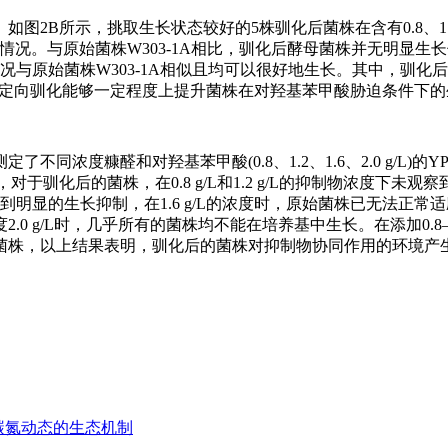
B所示，挑取生长状态较好的5株驯化后菌株在含有0.8、1.2、1
长情况。与原始菌株W303-1A相比，驯化后酵母菌株并无明显生
与原始菌株W303-1A相似且均可以很好地生长。其中，驯化后的
，定向驯化能够一定程度上提升菌株在对羟基苯甲酸胁迫条件下
浓度糠醛和对羟基苯甲酸(0.8、1.2、1.6、2.0 g/L)的Y
驯化后的菌株，在0.8 g/L和1.2 g/L的抑制物浓度下未观
明显的生长抑制，在1.6 g/L的浓度时，原始菌株已无法正常
g/L时，几乎所有的菌株均不能在培养基中生长。在添加0.8–1.
化菌株，以上结果表明，驯化后的菌株对抑制物协同作用的环境产
碳氮动态的生态机制