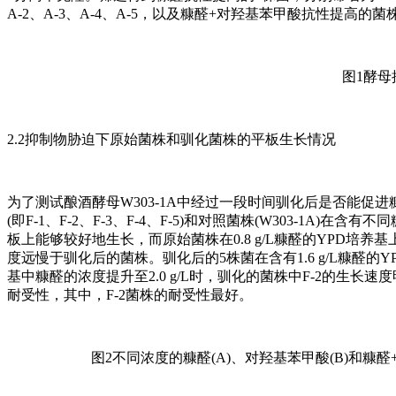
A-2、A-3、A-4、A-5，以及糠醛+对羟基苯甲酸抗性提高的菌株5
图1酵
2.2抑制物胁迫下原始菌株和驯化菌株的平板生长情况
为了测试酿酒酵母W303-1A中经过一段时间驯化后是否能促
(即F-1、F-2、F-3、F-4、F-5)和对照菌株(W303-1A)在
板上能够较好地生长，而原始菌株在0.8 g/L糠醛的YPD培养基
度远慢于驯化后的菌株。驯化后的5株菌在含有1.6 g/L糠
基中糠醛的浓度提升至2.0 g/L时，驯化的菌株中F-2的生
耐受性，其中，F-2菌株的耐受性最好。
图2不同浓度的糠醛(A)、对羟基苯甲酸(B)和糠