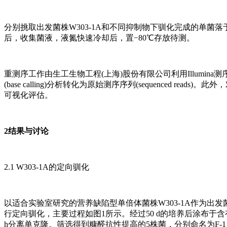
分别挑取出发菌株W303-1A和不同抑制物下驯化完成的单菌落于YP
后，收集菌液，液氮快速冷却后，置−80℃存放待测。
重测序工作由生工生物工程(上海)股份有限公司利用Illumina测序平
(base calling)分析转化为原始测序序列(sequenced r
可视化评估。
2结果与讨论
2.1 W303-1A的定向驯化
以适合实验室研究的营养缺陷型单倍体菌株W303-1A作为出
行定向驯化，主要过程如图1所示。经过50 d的培养后涂布于含有2
h分离单克隆。筛选得到糠醛抗性提高的5株菌，分别命名为F-1、F