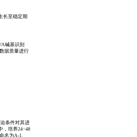
胞生长至稳定期
AVA碱基识别
测序数据质量进行
胁迫条件对其进
，培养24−48
命名为A-1、