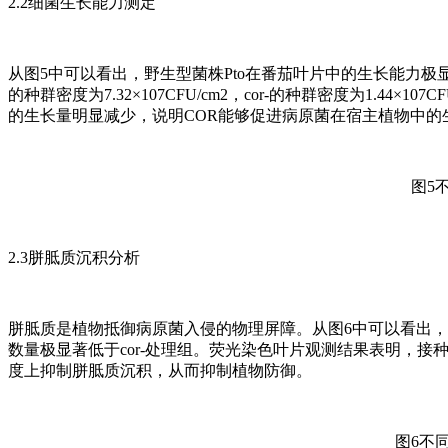
2.2细菌生长能力测定
从图5中可以看出，野生型菌株Pto在番茄叶片中的生长能力极显著
的种群密度为7.32×107CFU/cm2，cor-的种群密度为1.44×
的生长量明显减少，说明COR能够促进病原菌在宿主植物中的
图5
2.3胼胝质沉积分析
胼胝质是植物抵御病原菌入侵的物理屏障。从图6中可以看出，
数量极显著低于cor-处理组。荧光染色叶片观测结果表明，
度上抑制胼胝质沉积，从而抑制植物防御。
图6不