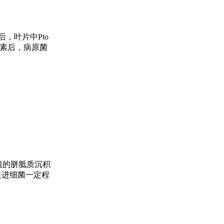
，叶片中Pto
泌冠菌素后，病原菌
组的胼胝质沉积
促进细菌一定程