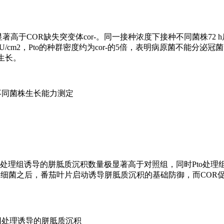
高于COR缺失突变体cor-。同一接种浓度下接种不同菌株72 h后
107CFU/cm2，Pto的种群密度约为cor-的5倍，表明病原菌不能分
生长。
不同菌株生长能力测定
处理组诱导的胼胝质沉积数量极显著高于对照组，同时Pto处理
接种细菌之后，番茄叶片启动诱导胼胝质沉积的基础防御，而COR
同处理诱导的胼胝质沉积