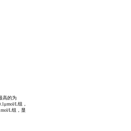
最高的为
.1μmol/L组，
mol/L组，显