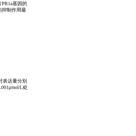
片PR1a基因的
达的抑制作用最
相对表达量分别
001μmol/L处