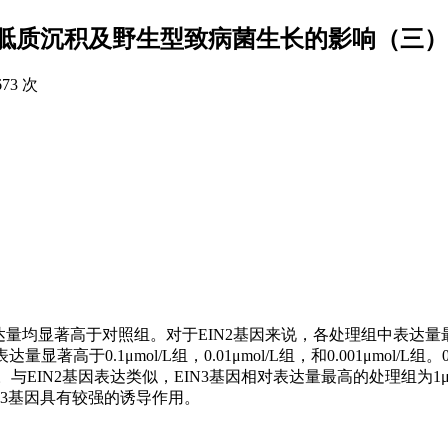
胝质沉积及野生型致病菌生长的影响（三）
673 次
表达量均显著高于对照组。对于EIN2基因来说，各处理组中表达量
量显著高于0.1μmol/L组，0.01μmol/L组，和0.001μmol/L组。0
有显著差异。与EIN2基因表达类似，EIN3基因相对表达量最高的处理组为1μ
IN3基因具有较强的诱导作用。