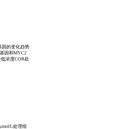
个基因的变化趋势
基因和MYC2
和较低浓度COR处
ol/L处理组