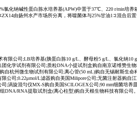
化钠碱性蛋白胨水培养基(APW)中置于37℃、220 r/min培养
体ZX14由扬州水产市场所分离，将噬菌体与25%甘油1∶1混合后置
有限公司;LB培养基(胰蛋白胨10 g/L、酵母粉5 g/L、氯化钠10 
集团化学试剂有限公司;质粒DNA小提试剂盒购自南京诺维赞生
购自杭州微生物试剂有限公司;离心管(50 mL)购自无锡耐斯生
国)有限公司;0.22μmol/L滤器购自美国Milipore公司;无菌注射器
公司;涡旋混匀仪MX-S购自美国SCILOGEX公司;90 mm细菌培
DNA/RNA提取试剂盒(离心柱型)购自天根生物科技有限公司