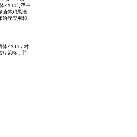
ZX14与宿主
噬菌体鸡尾酒
床治疗应用和
体ZX14，对
治疗策略，并