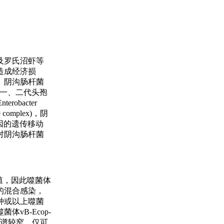
）
及罗氏沼虾等
造成经济损
。阴沟肠杆菌
第一、二代头孢
bacter
 complex)，阴
因的遗传移动
对阴沟肠杆菌
殖，因此噬菌体
的混合感染，
种或以上噬菌
B-Ecop-
主谱较窄，仅可