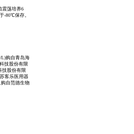
箱震荡培养6
于-80℃保存。
g/L)购自青岛海
物科技股份有限
命科技股份有限
购自江苏客乐医用器
养皿购自范德生物
。