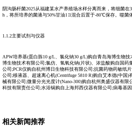
阴沟肠杆菌2025从福建某水产养殖场水样分离而来，将细菌在3%氯
h，将所培养的菌液与50%甘油1∶1混合后置于-80℃保存。噬菌
1.1.2主要试剂与仪器
APW培养基(蛋白胨10 g/L、氯化钠30 g/L)购自青岛海博生物技术
博生物技术有限公司;氯仿、氢氧化钠(片状)、浓盐酸购自国药
公司;PCR仪购自杭州博日生物科技有限公司;抗菌药物药敏纸片
公司;移液器、超速离心机(Centrifuge 5810 R)购自艾本德(中
械有限公司;微量分光光度计(Nano-300)购自杭州奥盛仪器有限
科技有限责任公司;水浴锅购自上海邦西仪器有限公司;病毒基因组
相关新闻推荐