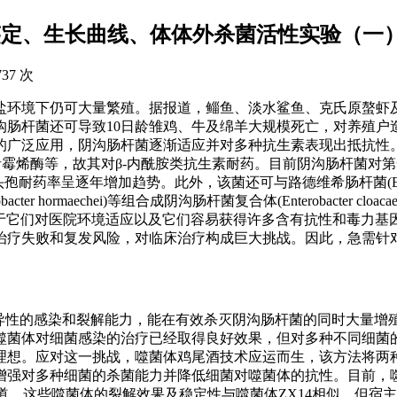
鉴定、生长曲线、体体外杀菌活性实验（一
737 次
盐环境下仍可大量繁殖。据报道，鲻鱼、淡水鲨鱼、克氏原螯虾
沟肠杆菌还可导致10日龄雏鸡、牛及绵羊大规模死亡，对养殖户
的广泛应用，阴沟肠杆菌逐渐适应并对多种抗生素表现出抵抗性
青霉烯酶等，故其对β-内酰胺类抗生素耐药。目前阴沟肠杆菌对
药率呈逐年增加趋势。此外，该菌还可与路德维希肠杆菌(Entero
bacter hormaechei)等组合成阴沟肠杆菌复合体(Enterobacter cloacae
由于它们对医院环境适应以及它们容易获得许多含有抗性和毒力基
治疗失败和复发风险，对临床治疗构成巨大挑战。因此，急需针
异性的感染和裂解能力，能在有效杀灭阴沟肠杆菌的同时大量增
噬菌体对细菌感染的治疗已经取得良好效果，但对多种不同细菌
理想。应对这一挑战，噬菌体鸡尾酒技术应运而生，该方法将两
对多种细菌的杀菌能力并降低细菌对噬菌体的抗性。目前，噬菌体v
被报道，这些噬菌体的裂解效果及稳定性与噬菌体ZX14相似，但宿