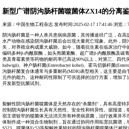
新型广谱阴沟肠杆菌噬菌体ZX14的分离
来源：
中国生物工程杂志
发布时间:
2025-02-17 17:41:46
浏览：
阴沟肠杆菌是一种人兽共患病病原菌，其传播途径广泛，在高
水产动物在感染阴沟肠杆菌后会出现大量死亡现象。此外，阴
失，对养殖业构成重大威胁。如今，随着抗生素在临床治疗中
编码多种β-内酰胺酶，如头孢菌素酶、超广谱β-内酰胺酶及碳
类及青霉素类等药物的耐药率已高达90%以上，对第三、四代头孢耐
ludwigii)、神户肠杆菌(Enterobacter kobei)、霍马切肠杆菌(Entero
沟肠杆菌复合体通常与多重耐药(MDR)表型相关，这主要是
元件的能力。这种耐药性限制了可供选择的治疗方案，增加了
开发新型抗菌试剂。
裂解性阴沟肠杆菌噬菌体是天然存在的“杀菌剂”，具有高度特
控制阴沟肠杆菌生长具有天然性、安全性和特异性。据报道，
宿主谱较窄的噬菌体无法消灭所有种类病原菌，治疗效果并不
体制作成一种混合生物制剂，旨在通过协同作用拓宽抗菌谱，增强
S523、噬菌体Ec53等裂解效果较好的阴沟肠杆菌噬菌体已