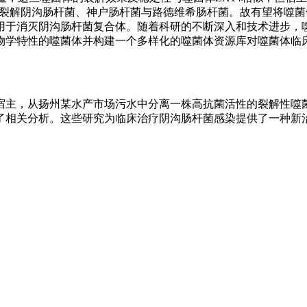
可裂解阴沟肠杆菌、神户肠杆菌与路德维希肠杆菌。故有望将噬菌体
用于消灭阴沟肠杆菌复合体。随着科研的不断深入和技术进步，
物学特性的噬菌体并构建一个多样化的噬菌体资源库对噬菌体临
主，从扬州某水产市场污水中分离一株高抗菌活性的裂解性噬菌
了相关分析。这些研究为临床治疗阴沟肠杆菌感染提供了一种新