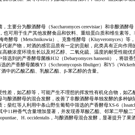
分为酿酒酵母（Saccharomyces cerevisiae）和非酿酒酵母（
的主要发酵微生物，也可用于生产其他发酵食品和饮料、重组蛋白质和维生素
梅奇酵母（Metschnikowia）、克鲁维酵母（Kluyveromyces
等代谢产物，对酒的感官品质有一定的贡献，此类具有正向作用
在高糖浓度环境生长以及对乙醇、二氧化硫、温度的耐受性能优
香酵母菌株H32（Debaryomyces hansenii），将豉
3（Scchromycopsis fibuliger）和Y5（Wickerha
高了酒中的乙酸乙酯、乳酸乙酯、β-苯乙醇的含量。
受性差，如乙醇等，可能产生不理想的挥发性有机化合物，如乙
母与酿酒酵母的混合发酵，改善了非酿酒酵母单独发酵的多种缺
等人利用中条山野生葡萄中筛选的产香酵母XS-6（Issatche
%，其中11种香气含量增加显著，并发现香草酸乙酯、邻苯二甲酸二
untiae、H. occidentalis，与酿酒酵母混合发酵，显著提升