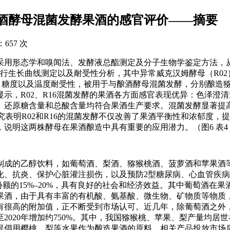
酒酵母混菌发酵果酒的感官评价——摘要
：
657 次
采用形态学和嗅闻法、发酵液总酯测定及分子生物学鉴定方法，
行生长曲线测定以及耐受性分析，其中异常威克汉姆酵母（R02
、糖度以及温度耐受性，被用于与酿酒酵母混菌发酵，分别酿造
示，R02、R16混菌发酵的果酒各方面感官表现优异：色泽澄
、还原糖含量和总酸含量均符合果酒生产要求。混菌发酵显著提
研究表明R02和R16的混菌发酵不仅改善了果酒平衡性和浓郁度，
明这两株酵母在果酒酿造中具有重要的应用潜力。（图6 表4 
制成的乙醇饮料，如葡萄酒、梨酒、猕猴桃酒、菠萝酒和苹果酒
化、抗炎、保护心脏灌注损伤，以及预防2型糖尿病、心血管疾
额的15%–20%，具有良好的社会和经济效益。其中葡萄酒在果
果酒，由于具有丰富的有机酸、氨基酸、微生物、矿物质等物质
有很高的附加值，正不断受到市场认可。近几年，除葡萄酒之外
2020年增加约750%。其中，我国猕猴桃、苹果、梨产量均居
提倡用樱桃、梨等水果作为酿造果酒的原料，相关产品投放市场