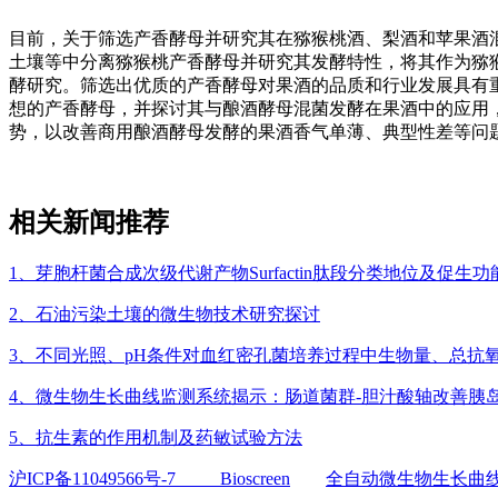
目前，关于筛选产香酵母并研究其在猕猴桃酒、梨酒和苹果酒
土壤等中分离猕猴桃产香酵母并研究其发酵特性，将其作为猕
酵研究。筛选出优质的产香酵母对果酒的品质和行业发展具有
想的产香酵母，并探讨其与酿酒酵母混菌发酵在果酒中的应用
势，以改善商用酿酒酵母发酵的果酒香气单薄、典型性差等问
相关新闻推荐
1、芽胞杆菌合成次级代谢产物Surfactin肽段分类地位及促生功
2、石油污染土壤的微生物技术研究探讨
3、不同光照、pH条件对血红密孔菌培养过程中生物量、总抗
4、微生物生长曲线监测系统揭示：肠道菌群-胆汁酸轴改善胰
5、抗生素的作用机制及药敏试验方法
沪ICP备11049566号-7
Bioscreen
全自动微生物生长曲