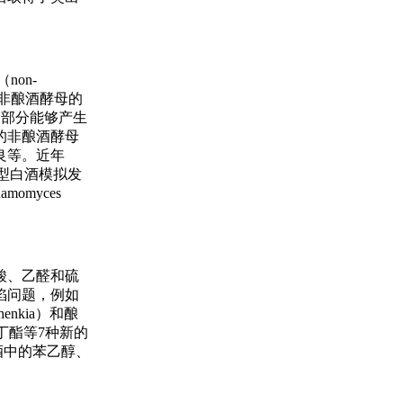
non-
等。非酿酒酵母的
）等，部分能够产生
的非酿酒酵母
良等。近年
香型白酒模拟发
momyces
酸、乙醛和硫
陷问题，例如
nkia）和酿
丁酯等7种新的
了果酒中的苯乙醇、