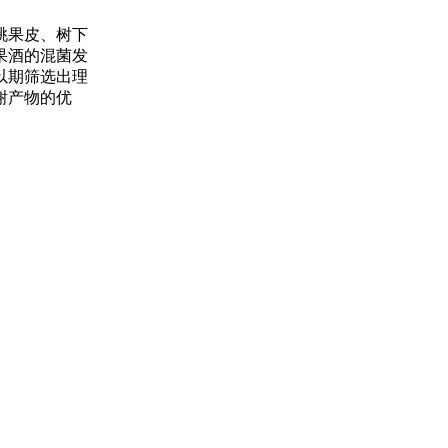
桃果皮、树下
果酒的混菌发
以期筛选出理
谢产物的优