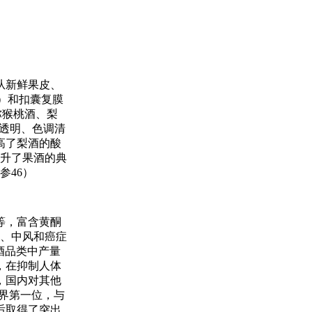
从新鲜果皮、
）和扣囊复膜
猕猴桃酒、梨
清透明、色调清
高了梨酒的酸
提升了果酒的典
参46）
等，富含黄酮
病、中风和癌症
酒品类中产量
，在抑制人体
，国内对其他
世界第一位，与
后取得了突出