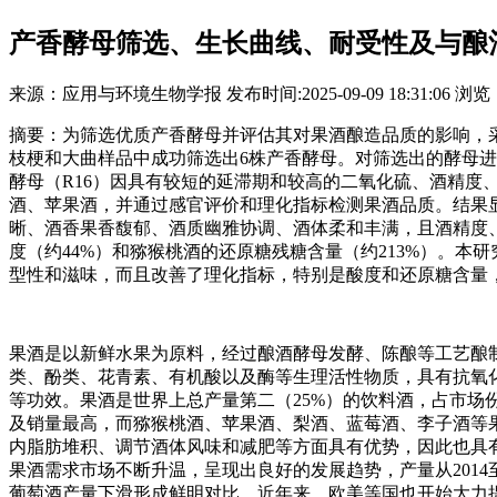
产香酵母筛选、生长曲线、耐受性及与酿
来源：
应用与环境生物学报
发布时间:
2025-09-09 18:31:06
浏览
摘要：为筛选优质产香酵母并评估其对果酒酿造品质的影响，
枝梗和大曲样品中成功筛选出6株产香酵母。对筛选出的酵母进
酵母（R16）因具有较短的延滞期和较高的二氧化硫、酒精度
酒、苹果酒，并通过感官评价和理化指标检测果酒品质。结果显
晰、酒香果香馥郁、酒质幽雅协调、酒体柔和丰满，且酒精度
度（约44%）和猕猴桃酒的还原糖残糖含量（约213%）。本
型性和滋味，而且改善了理化指标，特别是酸度和还原糖含量，说
果酒是以新鲜水果为原料，经过酿酒酵母发酵、陈酿等工艺酿
类、酚类、花青素、有机酸以及酶等生理活性物质，具有抗氧
等功效。果酒是世界上总产量第二（25%）的饮料酒，占市场份
及销量最高，而猕猴桃酒、苹果酒、梨酒、蓝莓酒、李子酒等
内脂肪堆积、调节酒体风味和减肥等方面具有优势，因此也具
果酒需求市场不断升温，呈现出良好的发展趋势，产量从2014至
葡萄酒产量下滑形成鲜明对比。近年来，欧美等国也开始大力