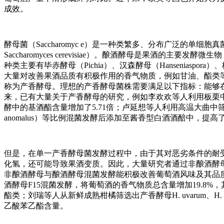
成效。
酵母菌（Saccharomyc e）是一种类繁多、分布广泛的单细胞真菌，主要
Saccharomyces cerevisiae）。酿酒酵母是果酒
种类主要有毕赤酵母（Pichia）、汉森酵母（Hanseniaspora）、
大量对改善果酒品质有积极作用的香气物质，例如甘油、酯类
称为产香酵母。理想的产香酵母菌株需要满足以下指标：能够
来，已有大量关于产香酵母的研究，例如李欢欢等人利用板栗中筛选到的产
酵中的基酒酯含量增加了5.71倍；卢延想等人利用高温大曲中筛选的产香酵母菌株Y
anomalus）等比例混菌发酵后添加至酱香型白酒酒醅中，提
但是，在单一产香酵母菌发酵过程中，由于其对恶劣条件的耐
化氢，还可能导致果酒变质。因此，大量研究者通过非酿酒酵
非酿酒酵母与酿酒酵母混菌发酵能积极改善葡萄酒风味及其品质；柴红
酒酵母F15混菌发酵，将葡萄酒的香气物质总含量增加19.8
酯类；刘瑞等人从新鲜成熟柑橘筛选出产香酵母H. uvarum、H. op
乙酸苯乙酯含量。