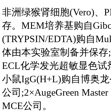
非洲绿猴肾细胞(Vero)、
存。MEM培养基购自Gibc
(TRYPSIN/EDTA)购自M
体由本实验室制备并保存;
ECL化学发光超敏显色试
小鼠IgG(H+L)购自博奥龙公
公司;2×AugeGreen Ma
MCE公司。