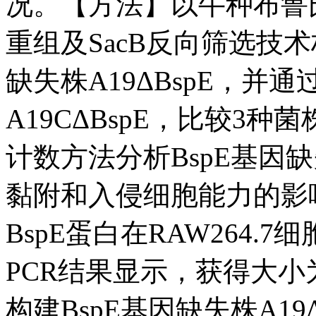
况。【方法】以牛种布鲁
重组及SacB反向筛选技
缺失株A19ΔBspE，
A19CΔBspE，比较3
计数方法分析BspE基因
黏附和入侵细胞能力的影
BspE蛋白在RAW264
PCR结果显示，获得大小为
构建BspE基因缺失株A19ΔBsp