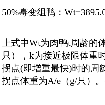
50%霉变组鸭：Wt=3895.08×e
上式中Wt为肉鸭t周龄的体
只），k为接近极限体重
拐点(即增重最快)时的周龄
拐点体重为A/e（g/只