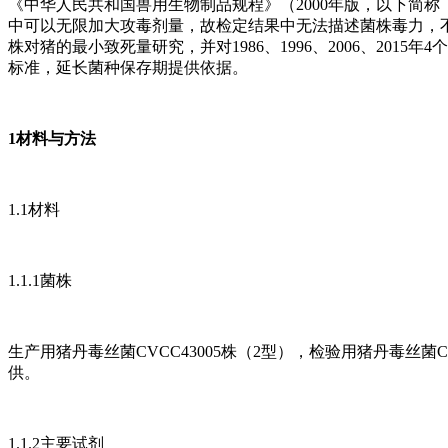
《中华人民共和国兽用生物制品规程》（2000年版，以下简
中可以无限加大攻毒剂量，故检定结果中无法描述菌株毒力，不
株对猪的最小致死量研究，并对1986、1996、2006、20
标准，延长菌种保存期提供依据。
1材料与方法
1.1材料
1.1.1菌株
生产用猪丹毒丝菌CVCC43005株（2型），检验用猪丹毒丝菌CV
供。
1.1.2主要试剂