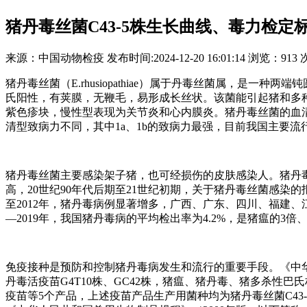
猪丹毒丝菌C43-5株生长曲线、毒力检定
来源：
中国动物检疫
发布时间:
2024-12-20 16:01:14
浏览：
913 
猪丹毒丝菌（E.rhusiopathiae）属于丹毒丝菌属，是一种两端
氏阳性，有荚膜，无鞭毛，易形成长丝状。该菌能引起猪和多
紫色疹块，慢性型表现为关节炎和心内膜炎。猪丹毒丝菌的血清型有1a
清型致病力不同，其中1a、1b的致病力最强，目前我国主要流行
猪丹毒丝菌主要感染架子猪，也可经损伤的皮肤感染人。猪丹毒
高，20世纪90年代后期至21世纪初期，关于猪丹毒丝菌感染
至2012年，猪丹毒病例显著增多，广西、广东、四川、福建、
—2019年，我国猪丹毒病的平均检出率为4.2%，是猪瘟的3
免疫接种是预防和控制猪丹毒病发生和流行的重要手段。《中华
丹毒活疫苗G4T10株、GC42株，猪瘟、猪丹毒、猪多杀性
疫苗等5个产品，上述疫苗产品生产用菌种均为猪丹毒丝菌C4