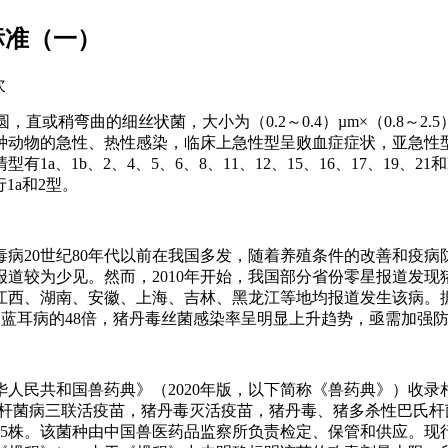
标准（一）
次
钝圆，直或稍弯曲的细丝状菌，大小为（0.2～0.4）µm×（0.8～2.
种动物的急性、热性感染，临床上急性型呈败血症症状，亚急性
、1b、2、4、5、6、8、11、12、15、16、17、19、21
1a和2型。
病20世纪80年代以前在我国多发，随着养殖条件的改善和疫病
的报道较为少见。然而，2010年开始，我国部分省份零星报道发现
江西、湖南、安徽、上海、吉林、黑龙江等地均报道发生该病。据统
倍、蓝耳病的48倍，猪丹毒丝菌感染率呈明显上升趋势，亟需加强
人民共和国兽药典》（2020年版，以下简称《兽药典》）收录
巴氏杆菌病三联活疫苗，猪丹毒灭活疫苗，猪丹毒、猪多杀性巴氏
3-5株。该菌种由中国兽医药品监察所负责检定、保管和供应。现