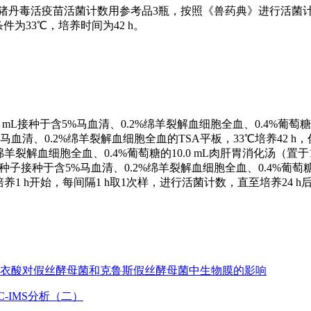
min备用。取猪丹毒活疫苗活菌计数用参考品3瓶，按照《兽药典》进行活
件为33℃，培养时间为42 h。
5 mL接种于含5%马血清、0.2%绵羊裂解血细胞全血、0.4%葡萄糖的
马血清、0.2%绵羊裂解血细胞全血的TSA平板，33℃培养42 h
裂解血细胞全血、0.4%葡萄糖的10.0 mL肉肝胃消化汤（置于10
L二级种子接种于含5%马血清、0.2%绵羊裂解血细胞全血、0.4%葡萄糖的
，从培养1 h开始，每间隔1 h取1次样，进行活菌计数，直至培养24 h
地衣酸对假丝酵母菌和克鲁斯假丝酵母菌中生物膜的影响
-IMS分析（二）