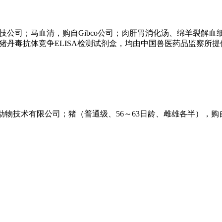
技公司；马血清，购自Gibco公司；肉肝胃消化汤、绵羊裂解血
头份）、猪丹毒抗体竞争ELISA检测试剂盒，均由中国兽医药品监察所
实验动物技术有限公司；猪（普通级、56～63日龄、雌雄各半），