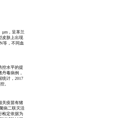
5）µm，呈革兰
型皮肤上出现
和N等，不同血
防控水平的提
猪丹毒病例，
计，2017
防控。
相关疫苗有猪
杆菌病二联灭活
行检定依据为