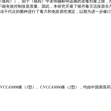
称《规程》）。由于《规程》中未明确标明该菌的攻毒剂量上限，
能有效控制疫苗质量。因此，本研究开展了猪丹毒灭活疫苗生产用
15年4个冻干代次的菌种进行了毒力和免疫原性测定，以期为进一步修
CC43008株（1型）、CVCC43006株（2型），均由中国兽医