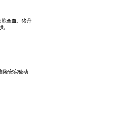
细胞全血、猪丹
提供。
购自隆安实验动