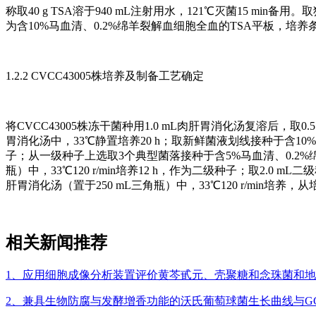
称取40 g TSA溶于940 mL注射用水，121℃灭菌15 
为含10%马血清、0.2%绵羊裂解血细胞全血的TSA平板，培养条
1.2.2 CVCC43005株培养及制备工艺确定
将CVCC43005株冻干菌种用1.0 mL肉肝胃消化汤复溶后，取0.
胃消化汤中，33℃静置培养20 h；取新鲜菌液划线接种于含10%
子；从一级种子上选取3个典型菌落接种于含5%马血清、0.2%绵羊
瓶）中，33℃120 r/min培养12 h，作为二级种子；取2.0 m
肝胃消化汤（置于250 mL三角瓶）中，33℃120 r/min培养
相关新闻推荐
1、应用细胞成像分析装置评价黄芩甙元、壳聚糖和念珠菌和
2、兼具生物防腐与发酵增香功能的沃氏葡萄球菌生长曲线与GC