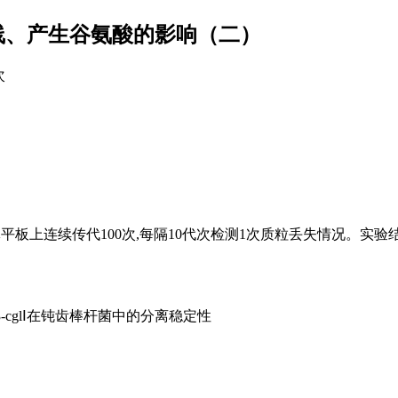
长曲线、产生谷氨酸的影响（二）
次
板上连续传代100次,每隔10代次检测1次质粒丢失情况。实验
3-cglⅠ在钝齿棒杆菌中的分离稳定性