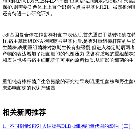
和R酶在作用方式上存在不平衡,也就是说,R酶杀死细胞时,只需
保护,则需要染色体上上百个识别位点被甲基化[12]。虽然推
还有待进一步研究证实。
cglⅠ基因复合体在钝齿棒杆菌中表达后,首先通过甲基转移酶
样,宿主基因组DNA胞嘧啶被甲基化后,是否对重组棒杆菌的
生菌株,表明重组菌株对数期生长有些缓慢,但进入稳定期后两
产物的表达增加了细菌细胞的代谢压力;②含有质粒的重组菌株
和表达也将与宿主细胞竞争可用的原料物质,从而影响细菌的生长速率
重组钝齿棒杆菌产生谷氨酸的研究结果表明,重组菌株和野生菌
未影响菌株的代谢产酸量。
相关新闻推荐
1、不同剂量SPP对人结肠癌DLD-1细胞能量代谢的影响（二）