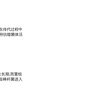
因在传代过程中
保持抗噬菌体活
生长期,而重组
钝齿棒杆菌进入