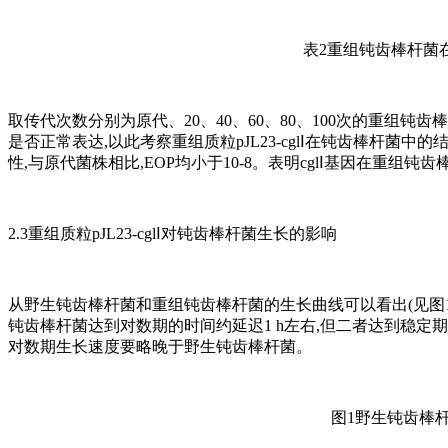
表2重组钝齿棒杆菌在
取传代次数分别为原代、20、40、60、80、100次的重组钝
是否正常表达,以此考察重组质粒pJL23-cglⅠ在钝齿棒杆
性,与原代菌株相比,EOP均小于10-8。表明cglⅠ基因在重
2.3重组质粒pJL23-cglⅠ对钝齿棒杆菌生长的影响
从野生钝齿棒杆菌和重组钝齿棒杆菌的生长曲线可以看出(见图1)
钝齿棒杆菌达到对数期的时间约延迟1 h左右,但二者达到稳定
对数期生长速度要略晚于野生钝齿棒杆菌。
图1野生钝齿棒