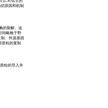
而言,对宿主的
确切原因和机制
制酶的裂解。这
时间略晚于野
复制、外源基因
③质粒的复制
组质粒的导入并