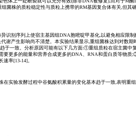
染色体上一处断裂就可以充分有效(除非DNA被修复),而对于M酶
测重组菌株的质粒稳定性与质粒上携带的RM基因复合体有关,但其
在特异识别序列上使宿主基因组DNA胞嘧啶甲基化,以避免相应限
生长代谢产生影响尚不清楚。本实验结果显示,重组菌株达到对数期
者趋于一致。分析原因可能有以下几方面:①重组质粒在宿主菌中
需要更多的能量和营养合成更多的DNA、RNA和蛋白质等物质;
[13-14]。
株在实验发酵过程中谷氨酸积累量的变化基本趋于一致,表明重