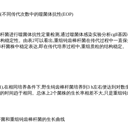
不同传代次数中的噬菌体抗性(EOP)
齿棒杆菌进行噬菌体抗性定量检测,通过噬菌体感染实验分析cglⅠ基
菌中的结构稳定性。由表2可以看出,重组钝齿棒杆菌在传代过程中一直
组钝齿棒杆菌株中稳定表达,即在传代培养过程中,重组质粒的结构稳定。
,在相同培养条件下,野生钝齿棒杆菌培养到3 h左右便达到对数
期的时间趋于相同。总体上2个菌株的生长率相差不大,只是重组
杆菌和重组钝齿棒杆菌的生长曲线