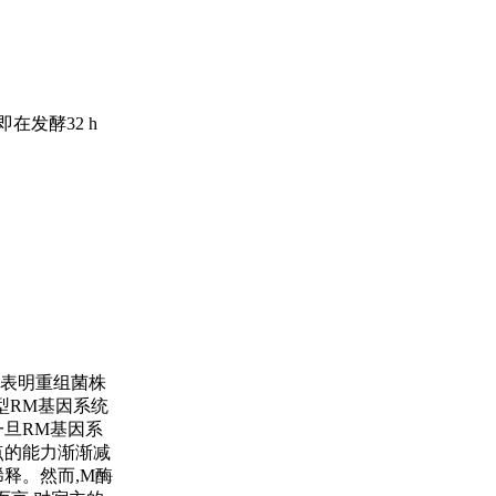
发酵32 h
,表明重组菌株
型RM基因系统
一旦RM基因系
点的能力渐渐减
稀释。然而,M酶