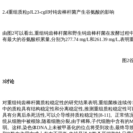
2.4重组质粒pJL23-cglⅠ对钝齿棒杆菌产生谷氨酸的影响
由图2可以看出,重组钝齿棒杆菌和野生钝齿棒杆菌在发酵过程中
有最大的谷氨酸积累量,分别为277.74 mg/L和261.39 mg/L
图2
3讨论
对重组钝齿棒杆菌质粒稳定性的研究结果表明,重组菌株连续传1
中的质粒具有结构稳定性和分离稳定性,推测重组质粒稳定性可能
具有分离后杀死活性,可以介导维持质粒稳定性[8-11]。正常
统从细胞中被根除,随着细胞分裂,由于稀释,子代细胞中含有
弱。这样,染色体DNA上未被甲基化的位点将受到攻击,最终导致