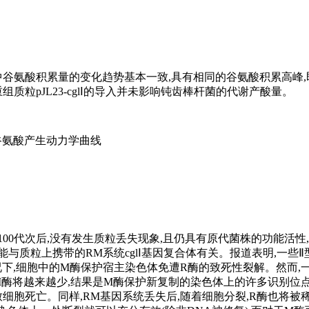
谷氨酸积累量的变化趋势基本一致,具有相同的谷氨酸积累高峰,即在
,表明重组质粒pJL23-cglⅠ的导入并未影响钝齿棒杆菌的代谢产酸量。
谷氨酸产生动力学曲线
00代次后,没有发生质粒丢失现象,且仍具有原代菌株的功能活性
与质粒上携带的RM系统cglⅠ基因复合体有关。报道表明,一些Ⅱ
情况下,细胞中的M酶保护宿主染色体免遭R酶的致死性裂解。然而,
的M酶将越来越少,结果是M酶保护新复制的染色体上的许多识别位
细胞死亡。同样,RM基因系统丢失后,随着细胞分裂,R酶也将被