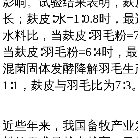
影响。试验结果表明，麸皮
长；麸皮∶水=1∶0.8时
水料比，当麸皮∶羽毛粉=
当麸皮∶羽毛粉=6∶4时
混菌固体发酵降解羽毛生
1∶1，麸皮与羽毛比为7∶3
近些年来，我国畜牧产业