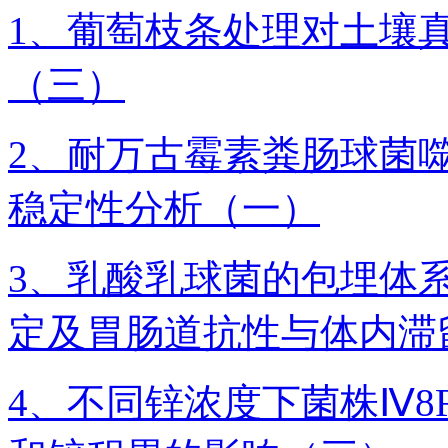
1、葡萄枝条处理对土壤
（三）
2、耐万古霉素粪肠球菌
稳定性分析（一）
3、乳酸乳球菌的包埋体系L
定及胃肠道抗性与体内滞
4、不同锌浓度下菌株Ⅳ8