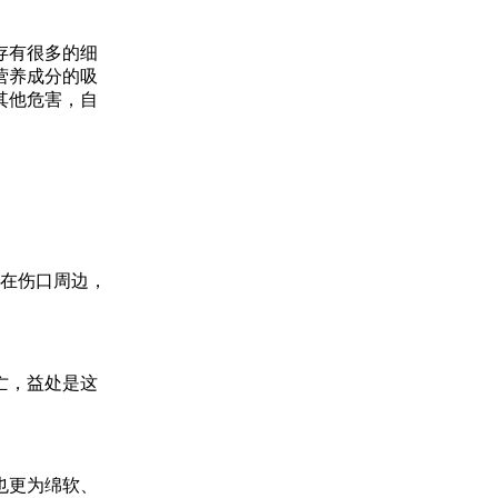
存有很多的细
营养成分的吸
其他危害，自
抹在伤口周边，
亡，益处是这
也更为绵软、