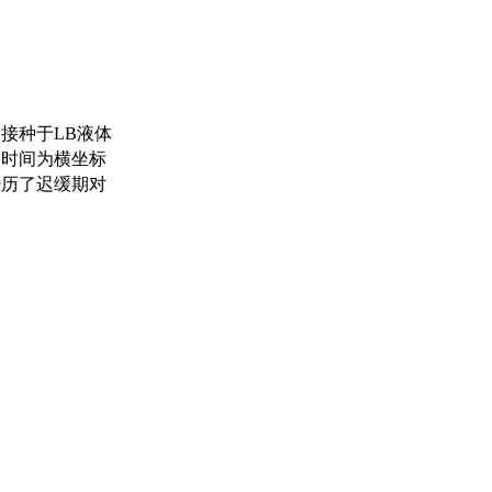
例接种于LB液体
养时间为横坐标
经历了迟缓期对