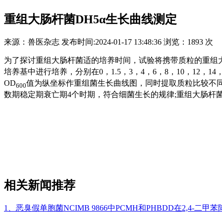
​重组大肠杆菌DH5α生长曲线测定
来源：
兽医杂志
发布时间:
2024-01-17 13:48:36
浏览：
1893 次
为了探讨重组大肠杆菌适的培养时间，试验将携带质粒的重组大
培养基中进行培养，分别在0，1.5，3，4，6，8，10，12，1
OD
值为纵坐标作重组菌生长曲线图，同时提取质粒比较不同
600
数期稳定期衰亡期4个时期，符合细菌生长的规律;重组大肠杆
相关新闻推荐
1、恶臭假单胞菌NCIMB 9866中PCMH和PHBDD在2,4-