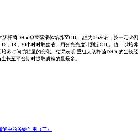
肠杆菌DH5α单菌落液体培养至OD
值为0.6左右，按一定比
600
4，16，18，20小时时取菌液，用分光光度计测定OD
值，以培
600
培养时间质粒量的变化。结果表明:重组大肠杆菌DH5α的生长
菌生长至平台期时提取质粒的量最多。
二甲苯降解中的关键作用（三）