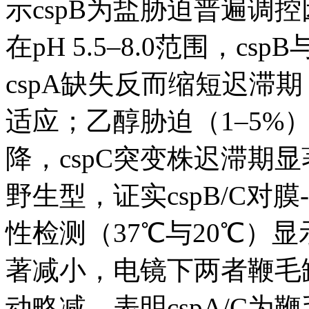
示cspB为盐胁迫普遍调控
在pH 5.5–8.0范围，c
cspA缺失反而缩短迟滞期
适应；乙醇胁迫（1–5%
降，cspC突变株迟滞期显
野生型，证实cspB/C
性检测（37℃与20℃）显示
著减小，电镜下两者鞭毛缺
动略减，表明cspA/C为