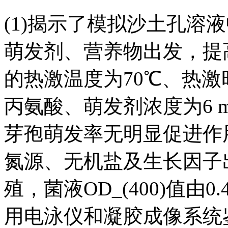
(1)揭示了模拟沙土孔溶
萌发剂、营养物出发，提
的热激温度为70℃、热激时
丙氨酸、萌发剂浓度为6 m
芽孢萌发率无明显促进作
氮源、无机盐及生长因子
殖，菌液OD_(400)值由0.
用电泳仪和凝胶成像系统