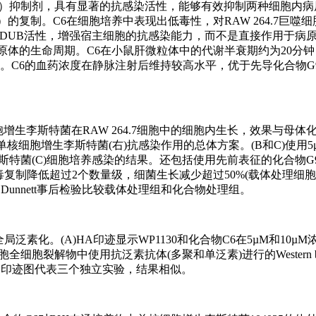
DUB）抑制剂，具有显著的抗感染活性，能够有效抑制两种细胞内
nes）的复制。C6在细胞培养中表现出低毒性，对RAW 264.7巨
的DUB活性，增强宿主细胞的抗感染能力，而不是直接作用于病原
原体的生命周期。C6在小鼠肝微粒体中的代谢半衰期约为20分
。C6的血药浓度在静脉注射后维持较高水平，优于先导化合物G
胞增生李斯特菌在RAW 264.7细胞中的细胞内生长，效果与母体
)和单核细胞增生李斯特菌(右)抗感染作用的总体方案。(B和C)使用
胞增生李斯特菌(C)细胞培养感染的结果。还包括使用先前表征的化合物
病毒复制降低超过2个数量级，细菌生长减少超过50%(载体处理细
Dunnett事后检验比较载体处理组和化合物处理组。
素化。(A)HA印迹显示WP1130和化合物C6在5µM和10µM
胞全细胞裂解物中使用抗泛素抗体(多聚和单泛素)进行的Western b
定时间。印迹图代表三个独立实验，结果相似。