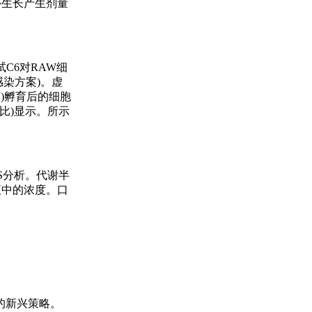
外生长产生剂量
C6对RAW细
染方案)。虚
C)孵育后的细胞
分比)显示。所示
MS分析。代谢半
血液中的浓度。口
的新兴策略。