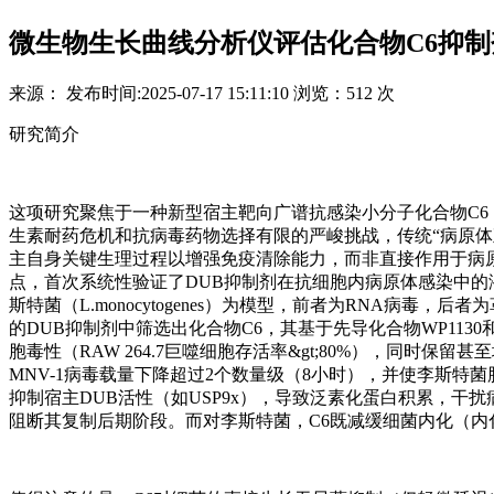
微生物生长曲线分析仪评估化合物C6抑
来源：
发布时间:
2025-07-17 15:11:10
浏览：
512 次
研究简介
这项研究聚焦于一种新型宿主靶向广谱抗感染小分子化合物C6，
生素耐药危机和抗病毒药物选择有限的严峻挑战，传统“病原体
主自身关键生理过程以增强免疫清除能力，而非直接作用于病原
点，首次系统性验证了DUB抑制剂在抗细胞内病原体感染中的
斯特菌（L.monocytogenes）为模型，前者为RNA病
的DUB抑制剂中筛选出化合物C6，其基于先导化合物WP11
胞毒性（RAW 264.7巨噬细胞存活率&gt;80%），同时保
MNV-1病毒载量下降超过2个数量级（8小时），并使李斯特菌胞
抑制宿主DUB活性（如USP9x），导致泛素化蛋白积累，干扰
阻断其复制后期阶段。而对李斯特菌，C6既减缓细菌内化（内化率