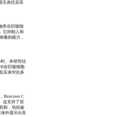
宿主炎症反应
物库在巨噬细
C6，它抑制人和
化病毒的能力，
小时。本研究结
UB在巨噬细胞
反应来对抗多
screen C
。这支持了宿
机制，包括鉴
在体外显示出良