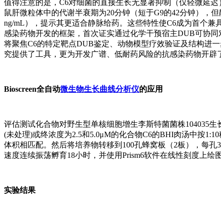
值得注意的是，C6对细菌的直接生长无显著抑制（仅轻微延迟
鼠肝微粒体中的代谢半衰期为20分钟（短于G9的42分钟），但静脉注
ng/mL），提示其更适合静脉给药。这些特性使C6成为首个
感染药物开发的框架，首次证实通过化学干预宿主DUB可协同
将聚焦C6的特定靶点DUB鉴定、动物模型疗效验证及结构进
究提供了工具，更为开发广谱、低耐药风险的抗感染药物开辟
Bioscreen全自动
微生物生长曲线分析仪
的应用
评估测试化合物对野生型单核细胞增生李斯特菌菌株104035生长的
(未处理)或终浓度为2.5和5.0μM的化合物C6的BHI肉汤中按
体积相匹配。然后将培养物转移到100孔蜂窝板（2板），每孔300
速度连续振荡孵育18小时，并使用Prism6软件在线性刻度上绘
实验结果