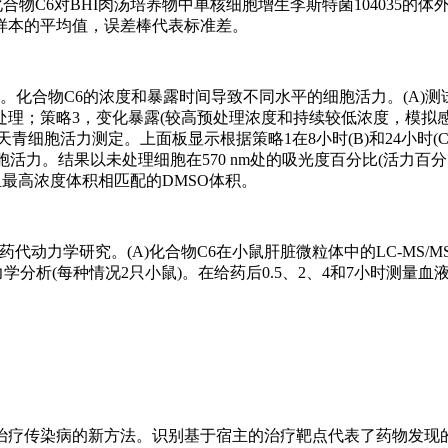
物C6对BHI肉汤培养物中单核细胞增生李斯特菌104035的体
样本的平均值，误差棒代表标准差。
影响。化合物C6的浓度和暴露时间导致不同水平的细胞活力。(A)测试
处理；策略3，变化暴露(较高预处理浓度和持续较低浓度，模拟感
的刃天青细胞活力测定。上面板显示根据策略1在8小时(B)和24小时(
细胞活力。结果以未处理细胞在570 nm处的吸光度百分比(活力百
最高浓度体积相匹配的DMSO体积。
药代动力学研究。(A)化合物C6在小鼠肝脏微粒体中的LC-MS/
力学分析(每种情况2只小鼠)。在给药后0.5、2、4和7小时测量
治疗传染病的新方法。识别基于宿主的治疗靶点代表了药物发现