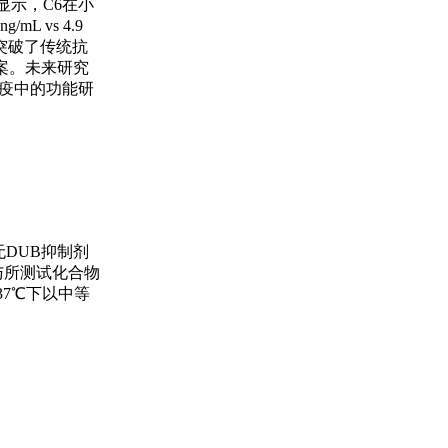
显示，C6在小
 vs 4.9
突破了传统抗
案。未来研究
免疫中的功能研
无DUB抑制剂
积与所测试化合物
37℃下以中等