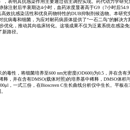
），表明其抗感染作用主要通过宿主调控实现。药代动力学研究
射后半衰期达4小时，血药浓度显著高于G9（7小时后54.9 ng/mL
兼具高效抗感染活性和优良药物特性的DUB抑制剂候选物。本研究
对抗病毒和细菌，为应对耐药病原体提供了“一石二鸟”的解决方
一步优化，推动其向临床转化。这项成果不仅为泛素系统在感染
了新路径。
毒性，将细菌培养至600 nm光密度(OD600)为0.5，并在含有
1:10稀释，并在含有DMSO(载体对照)的培养基中稀释，DMSO体
μl，一式三份，在Bioscreen C生长曲线分析仪中生长。平板在
图。