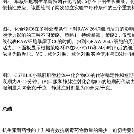
图3、单核细胞增生李斯特菌在化合物C6存在下的生长曲线。化合
依赖性效应。该图绘制了两次独立实验中每种条件的三个重复
图4、化合物C6在多种处理条件下对RAW 264.7细胞活力的
胞活力影响的三种不同策略。策略1，持续暴露；策略2，仅预
线代表RAW细胞暴露于C6的时间。(B到E)RAW 264.7细胞
活力。下面板显示根据策略2和3在8小时(D)和24小时(E)后的
浓度为微摩尔。VC，载体对照。载体对照实验使用与C6处理组
图5、C57BL/6小鼠肝脏微粒体中化合物C6的代谢稳定性和短期
衰期为20.12分钟。(B)口服和静脉注射化合物C6的短期药代动
服剂量为30毫克/千克，静脉注射剂量为10毫克/千克。
总结
抗生素耐药性的上升和有效抗病毒药物数量的稀少，迫切需要