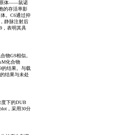
病原体——鼠诺
噬细胞的存活率影
体。C6通过抑
钟，静脉注射后
9，表明其具
化合物G9相似。
5μM化合物
G9的结果。与载
胞的结果与未处
浓度下的DUB
lot，采用30分