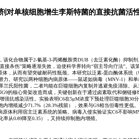
制剂对单核细胞增生李斯特菌的直接抗菌活
该化合物属于2-氰基-3-丙烯酰胺类DUB（去泛素化酶）抑制
直接杀伤”策略逐渐失效，迫使科学界转向“宿主导向疗法”。该
体，从而有望突破耐药性瓶颈。本研究以泛素-蛋白酶体系统（U
潜力。研究以两种细胞内病原体——鼠诺如病毒（MNV-1）和
毒，后者为革兰氏阳性菌，二者均能在巨噬细胞内复制并逃避免疫清除。从
30和G9的核心骨架改造而成，关键创新在于通过卤素取代和侧链
留甚至增强抗感染活性。实验表明C6在5μM浓度下预处理巨噬细胞30
内增殖减少71.7%（28.3%残留），效果与G9相当但毒性更低
病原体利用宿主泛素系统的策略。病毒入侵实验证实C6不影响MN
从0.89降至0.35），又持续抑制胞内增殖。