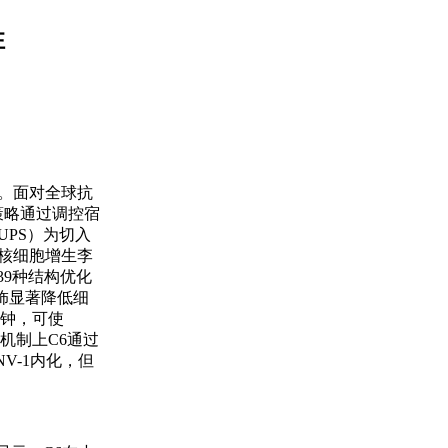
性
剂。面对全球抗
策略通过调控宿
PS）为切入
单核细胞增生李
39种结构优化
修饰显著降低细
分钟，可使
。机制上C6通过
V-1内化，但