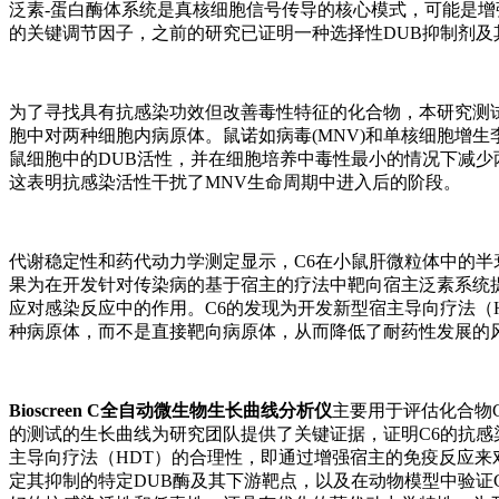
泛素-蛋白酶体系统是真核细胞信号传导的核心模式，可能是增
的关键调节因子，之前的研究已证明一种选择性DUB抑制剂
为了寻找具有抗感染功效但改善毒性特征的化合物，本研究测试了
胞中对两种细胞内病原体。鼠诺如病毒(MNV)和单核细胞增生李斯特菌(L
鼠细胞中的DUB活性，并在细胞培养中毒性最小的情况下减少
这表明抗感染活性干扰了MNV生命周期中进入后的阶段。
代谢稳定性和药代动力学测定显示，C6在小鼠肝微粒体中的半
果为在开发针对传染病的基于宿主的疗法中靶向宿主泛素系统提
应对感染反应中的作用。C6的发现为开发新型宿主导向疗法（
种病原体，而不是直接靶向病原体，从而降低了耐药性发展的
Bioscreen C全自动微生物生长曲线分析仪
主要用于评估化合物C6对
的测试的生长曲线为研究团队提供了关键证据，证明C6的抗
主导向疗法（HDT）的合理性，即通过增强宿主的免疫反应来
定其抑制的特定DUB酶及其下游靶点，以及在动物模型中验证