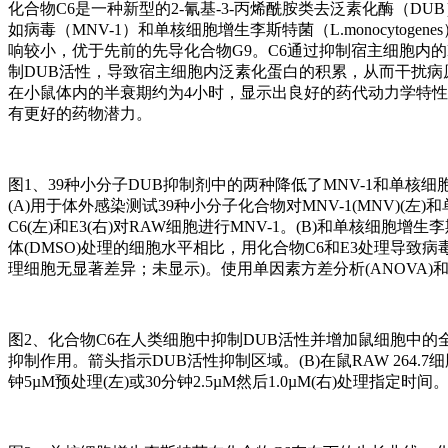
化合物C6是一种新型的2-氰基-3-丙烯酰胺类去泛素化酶（
如病毒（MNV-1）和单核细胞增生李斯特菌（L.monocytoge
响较小，优于先前的先导化合物G9。C6通过抑制宿主细胞内
制DUB活性，导致宿主细胞内泛素化蛋白的积累，从而干扰病
在小鼠体内的半衰期约为4小时，显示出良好的药代动力学特性
有更好的药物潜力。
图1、39种小分子DUB抑制剂中的两种降低了MNV-1和单核细
(A)用于体外感染测试39种小分子化合物对MNV-1(MNV)(左
C6(左)和E3(右)对RAW细胞进行MNV-1。(B)和单核细
体(DMSO)处理的细胞水平相比，用化合物C6和E3处理导致
理细胞无显著差异；未显示)。使用单因素方差分析(ANOVA)和
图2、化合物C6在人类细胞中抑制DUB活性并增加鼠细胞中的全局泛
抑制作用。箭头指示DUB活性抑制区域。(B)在鼠RAW 264.7细
钟5µM预处理(左)或30分钟2.5µM然后1.0µM(右)处理指