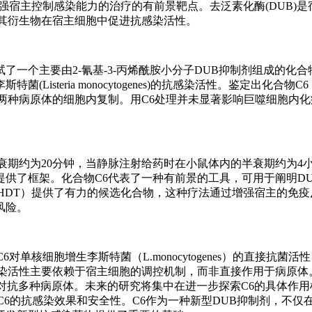
强宿主控制感染能力的治疗的有前景靶点。去泛素化酶(DUB)是
及其衍生物在宿主细胞中促进抗感染活性。
一个主要由2-氰基-3-丙烯酰胺小分子DUB抑制剂组成的化合
isteria monocytogenes)的抗感染活性。鉴定出化合物
两种病原体的细胞内复制。用C6处理并未显著影响巨噬细胞内
衰期约为20分钟，当静脉注射给药时在小鼠体内的半衰期约为4
供了框架。化合物C6代表了一种有前景的工具，可用于阐明D
HDT）提供了有力的候选化合物，这种疗法通过增强宿主的免疫
风险。
单核细胞增生李斯特菌（L.monocytogenes）的直接抗菌活性，Bio
感染活性主要依赖于宿主细胞的调控机制，而非直接作用于病原体
对抗多种病原体。未来的研究将集中在进一步探索C6的具体作用
C6的抗感染效果和安全性。C6作为一种新型DUB抑制剂，不仅