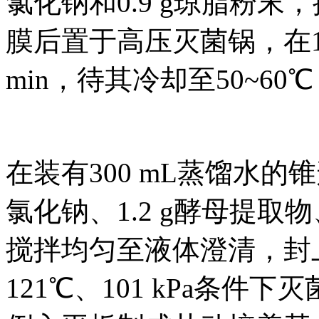
氯化钠和0.9 g琼脂粉
膜后置于高压灭菌锅，在121
min，待其冷却至50~6
在装有300 mL蒸馏水的锥形
氯化钠、1.2 g酵母提取物、
搅拌均匀至液体澄清，封
121℃、101 kPa条件下灭