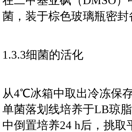
在二甲基亚砜（DMSO）中
菌，装于棕色玻璃瓶密封
1.3.3细菌的活化
从4℃冰箱中取出冷冻保存的
单菌落划线培养于LB琼脂
中倒置培养24 h后，挑取