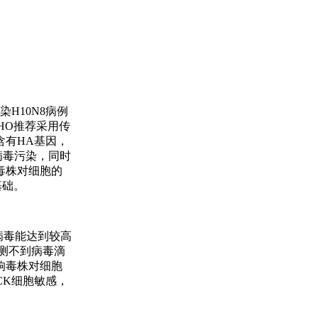
H10N8病例
HO推荐采用传
含有HA基因，
病毒污染，同时
毒株对细胞的
基础。
，病毒能达到较高
检测不到病毒滴
影响毒株对细胞
CK细胞敏感，