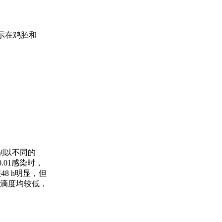
显示在鸡胚和
别以不同的
.01感染时，
8 h明显，但
HA滴度均较低，