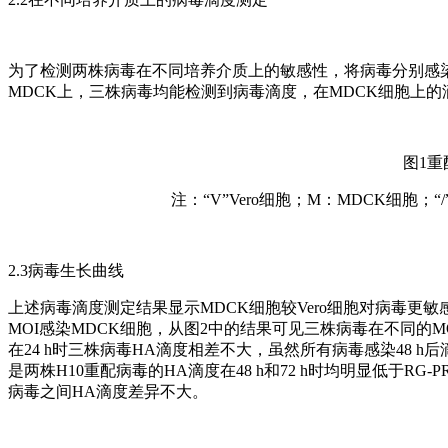
为了检测两株病毒在不同培养介质上的敏感性，将病毒分别感染Ve
MDCK上，三株病毒均能检测到病毒滴度，在MDCK细胞上的滴
图1
注：“V”Vero细胞；M：MDCK细胞
2.3病毒生长曲线
上述病毒滴度测定结果显示MDCK细胞较Vero细胞对病毒更
MOI感染MDCK细胞，从图2中的结果可见三株病毒在不同的MOI
在24 h时三株病毒HA滴度相差不大，虽然所有病毒感染48 h后
是两株H10重配病毒的HA滴度在48 h和72 h时均明显低于RG
病毒之间HA滴度差异不大。