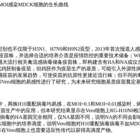
MOI感染MDCK细胞的生长曲线
仅限于H5N1、H7N9和H9N2亚型，2013年首次报道人感染
病毒疫苗株，并选择合适的培养介质是疫情防控的重要技术储备；W
大流行相关禽流感病毒储备疫苗株，即构建含有HA和NA或仅
或鸡胚制备疫苗，但鸡胚作为疫苗生产的基质，可能引入外源性
感疫苗的发展趋势，可使疫苗的抗原性更接近流行株；但不同的
和Vero细胞的易感性进行了研究，为未来研究细胞基质疫苗奠定
株H10重配病毒均易感，在MOI=0.1和MOI=0.01感染时
苗生产中的应用，但本研究结果显示在Vero细胞上RG-H10N8
重配病毒的HA基因完全相同，仅NA基因不同，说明NA的不同会
K细胞中的培养滴度，说明Vero细胞对H10重配病毒病毒不如MD
在Vero细胞上也需要适应性传代以获得高滴度产物。