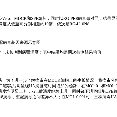
ro、MDCK和SPF鸡胚，同时以RG-PR8病毒做对照，结果
度从低至高分别相差约10倍，依次是RG-H10N8
重配病毒基因来源示意图
；“/”：未检测到病毒滴度；表中结果均是两次检测结果均值
敏感，为了进一步了解病毒在MDCK细胞上的生长情况，将病毒分
感染后均呈现HA滴度随时间增加的趋势；在MOI=0.1和MOI=0
滴度均明显上升，72 h后滴度继续上升，同时镜下观察细胞CPE较4
-PR8病毒，重配病毒之间差异不大；在MOI=0.001时，三株病毒