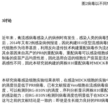
图2病毒以不同
3讨论
近年来，禽流感病毒感染人的病例时有发生，感染人类的病毒型别也不
后，2014年又有2例感染病例报道，因此构建H10亚型流感
代细胞作为培养基质，利用反向遗传技术构建重配病毒作为流感
其余基因来自高产的PR8的重配病毒。重配病毒可以感染细胞
制备的疫苗产品均质性差，因此选用合适的细胞生产疫苗是流
易感性不同，因此本研究就构建的两株H10重配病毒对MDCK
本研究病毒感染细胞实验结果表明，在感染MDCK细胞的实验中，两
的滴度但是低于PR8病毒。已有文献报道Vero细胞在流感病毒疫
度，可以检测到RG-H10N1的滴度，序列分析显示两株H10
的感染能力；但RG-H10N1检测到病毒滴度也明显低于在MDC
这与之前的文献结论是一致的：即使是生长能力良好的PR8病毒