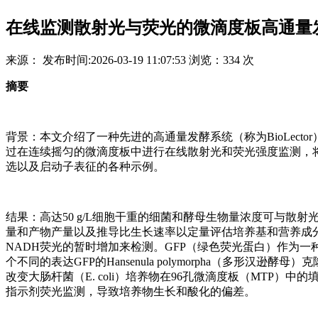
在线监测散射光与荧光的微滴度板高通量发酵
来源：
发布时间:
2026-03-19 11:07:53
浏览：
334 次
摘要
背景：本文介绍了一种先进的高通量发酵系统（称为BioLec
过在连续摇匀的微滴度板中进行在线散射光和荧光强度监测，
选以及启动子表征的各种示例。
结果：高达50 g/L细胞干重的细菌和酵母生物量浓度可与散射光
量和产物产量以及推导比生长速率以定量评估培养基和营养成
NADH荧光的暂时增加来检测。GFP（绿色荧光蛋白）作为
个不同的表达GFP的Hansenula polymorpha（多形
改变大肠杆菌（E. coli）培养物在96孔微滴度板（MTP
指示剂荧光监测，导致培养物生长和酸化的偏差。