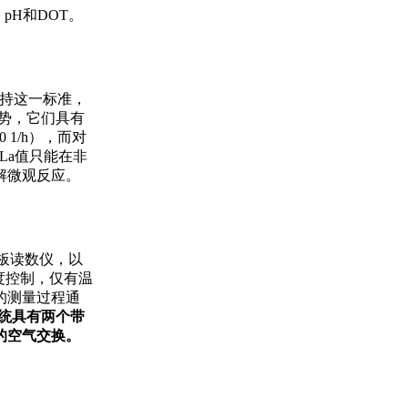
、pH和DOT。
维持这一标准，
优势，它们具有
1/h），而对
kLa值只能在非
解微观反应。
板读数仪，以
度控制，仅有温
的测量过程通
系统具有两个带
的空气交换。