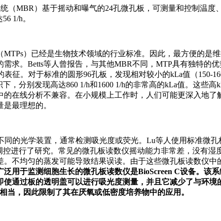
型生物反应器系统（MBR）基于摇动和曝气的24孔微孔板，可测量和控制温度
 1/h。
MTPs）已经是生物技术领域的行业标准。因此，最方便的是
求。Betts等人曾报告，与其他MBR不同，MTP具有独特的
。对于标准的圆形96孔板，发现相对较小的kLa值（150-160 
下，分别发现高达860 1/h和1600 1/h的非常高的kLa值。这些高
中的在线分析不兼容。在小规模上工作时，人们可能更深入地了
量是最理想的。
不同的光学装置，通常检测吸光度或荧光。Lu等人使用标准微孔
调控进行了研究。常见的微孔板读数仪摇动能力非常差，没有湿
差。不均匀的蒸发可能导致结果误读。由于这些微孔板读数仪中
广泛用于监测细胞生长的微孔板读数仪是BioScreen C设备。该
品。即使通过板的透明盖可以进行吸光度测量，并且它减少了与环境
更低的kLa值相当，因此限制了其在厌氧或低密度培养物中的应用。