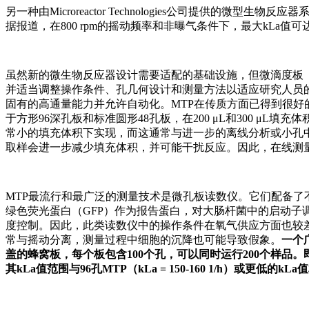
另一种由Microreactor Technologies公司提供的微
据报道，在800 rpm的摇动频率和非曝气条件下，最大kLa值可达56
虽然新的微生物反应器设计需要适配的基础设施，但微滴度板（
并适当调整操作条件、孔几何设计和测量方法以适应研究人员的需
固有的高通量能力并允许自动化。MTP在传质方面已得到很好的表征
于方形96深孔板和标准圆形48孔板，在200 μL和300 μL填充体积
常小的填充体积下实现，而这通常与进一步的离线分析或小孔
取样会进一步减少填充体积，并可能干扰反应。因此，在线测
MTP最流行和最广泛的测量技术是微孔板读数仪。它们配备了
绿色荧光蛋白（GFP）作为报告蛋白，对大肠杆菌中的启动子
度控制。因此，此类读数仪中的操作条件在氧气供应方面也较
常与摇动分离，测量过程中细胞的沉降也可能导致假象。
一个
盖的蜂窝板，每个板包含100个孔，可以同时运行200个样
其kLa值范围与96孔MTP（kLa = 150-160 1/h）或