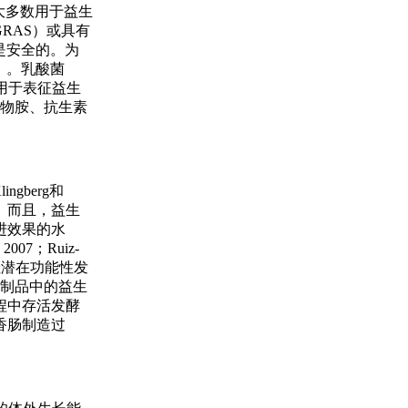
。大多数用于益生
RAS）或具有
是安全的。为
0）。乳酸菌
）。用于表征益生
生生物胺、抗生素
gberg和
性。而且，益生
进效果的水
07；Ruiz-
佳潜在功能性发
肉制品中的益生
程中存活发酵
香肠制造过