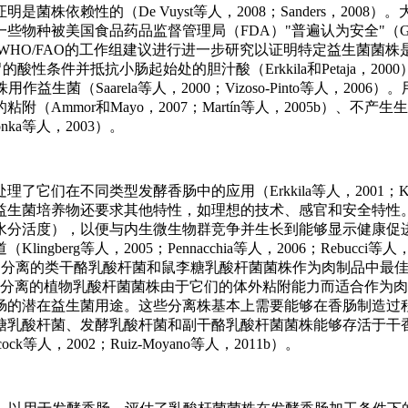
依赖性的（De Vuyst等人，2008；Sanders，2008）
些物种被美国食品药品监督管理局（FDA）"普遍认为安全"（G
但WHO/FAO的工作组建议进行进一步研究以证明特定益生菌菌株
条件并抵抗小肠起始处的胆汁酸（Erkkila和Petaja，200
（Saarela等人，2000；Vizoso-Pinto等人，2006
mmor和Mayo，2007；Martín等人，2005b）、不产
ka等人，2003）。
在不同类型发酵香肠中的应用（Erkkila等人，2001；Klin
1b）。此外，对益生菌培养物还要求其他特性，如理想的技术、感官和安全特
水分活度），以便与内生微生物群竞争并生长到能够显示健康促
g等人，2005；Pennacchia等人，2006；Rebucci等人，20
大利腊肠中分离的类干酪乳酸杆菌和鼠李糖乳酸杆菌菌株作为肉制品中最
酵香肠中分离的植物乳酸杆菌菌株由于它们的体外粘附能力而适合作为
肠的潜在益生菌用途。这些分离株基本上需要能够在香肠制造过
糖乳酸杆菌、发酵乳酸杆菌和副干酪乳酸杆菌菌株能够存活于干
k等人，2002；Ruiz-Moyano等人，2011b）。