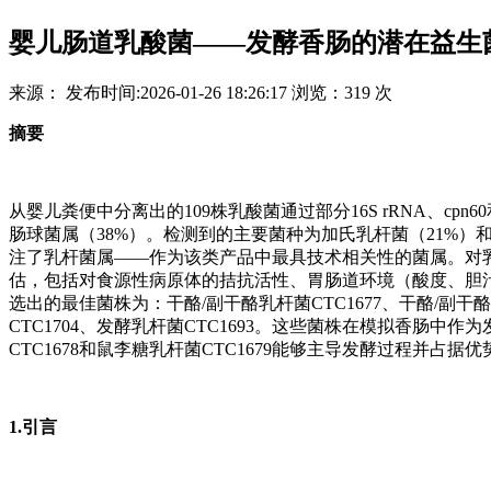
婴儿肠道乳酸菌——发酵香肠的潜在益生
来源：
发布时间:
2026-01-26 18:26:17
浏览：
319 次
摘要
从婴儿粪便中分离出的109株乳酸菌通过部分16S rRNA、cp
肠球菌属（38%）。检测到的主要菌种为加氏乳杆菌（21%）
注了乳杆菌属——作为该类产品中最具技术相关性的菌属。对
估，包括对食源性病原体的拮抗活性、胃肠道环境（酸度、胆
选出的最佳菌株为：干酪/副干酪乳杆菌CTC1677、干酪/副干酪乳
CTC1704、发酵乳杆菌CTC1693。这些菌株在模拟香肠中作
CTC1678和鼠李糖乳杆菌CTC1679能够主导发酵过程并占据
1.引言