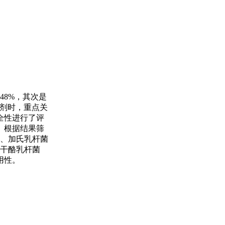
48%，其次是
酵剂时，重点关
全性进行了评
。根据结果筛
00、加氏乳杆菌
副干酪乳杆菌
用性。