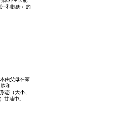
的体外生长能
胆汁和胰酶）的
样本由父母在家
白胨和
每种形态（大小、
v）甘油中。