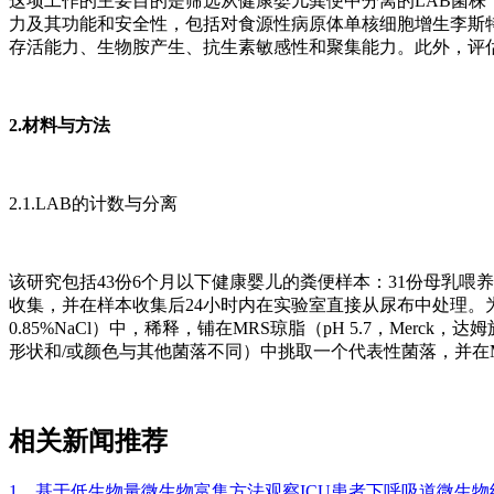
这项工作的主要目的是筛选从健康婴儿粪便中分离的LAB菌
力及其功能和安全性，包括对食源性病原体单核细胞增生李斯特
存活能力、生物胺产生、抗生素敏感性和聚集能力。此外，评
2.材料与方法
2.1.LAB的计数与分离
该研究包括43份6个月以下健康婴儿的粪便样本：31份母乳喂
收集，并在样本收集后24小时内在实验室直接从尿布中处理。为
0.85%NaCl）中，稀释，铺在MRS琼脂（pH 5.7，Merc
形状和/或颜色与其他菌落不同）中挑取一个代表性菌落，并在MRS
相关新闻推荐
1、基于低生物量微生物富集方法观察ICU患者下呼吸道微生