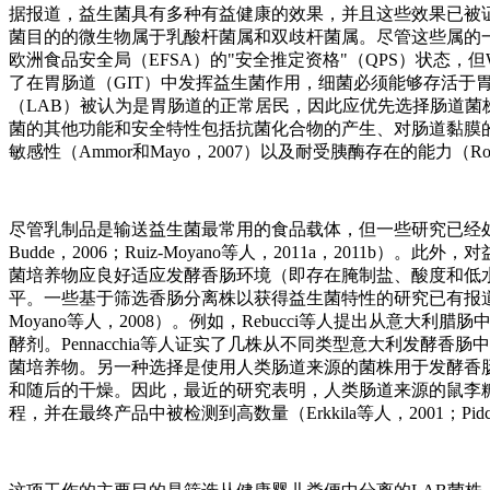
据报道，益生菌具有多种有益健康的效果，并且这些效果已被证明是菌株
菌目的的微生物属于乳酸杆菌属和双歧杆菌属。尽管这些属的一
欧洲食品安全局（EFSA）的"安全推定资格"（QPS）状态，
了在胃肠道（GIT）中发挥益生菌作用，细菌必须能够存活于胃的酸性
（LAB）被认为是胃肠道的正常居民，因此应优先选择肠道菌株用作益生菌
菌的其他功能和安全特性包括抗菌化合物的产生、对肠道黏膜的粘附（A
敏感性（Ammor和Mayo，2007）以及耐受胰酶存在的能力（Ron
尽管乳制品是输送益生菌最常用的食品载体，但一些研究已经处理了它们
Budde，2006；Ruiz-Moyano等人，2011a，201
菌培养物应良好适应发酵香肠环境（即存在腌制盐、酸度和低
平。一些基于筛选香肠分离株以获得益生菌特性的研究已有报道（Klingber
Moyano等人，2008）。例如，Rebucci等人提出从意
酵剂。Pennacchia等人证实了几株从不同类型意大利发
菌培养物。另一种选择是使用人类肠道来源的菌株用于发酵香
和随后的干燥。因此，最近的研究表明，人类肠道来源的鼠李
程，并在最终产品中被检测到高数量（Erkkila等人，2001；Pidcoc