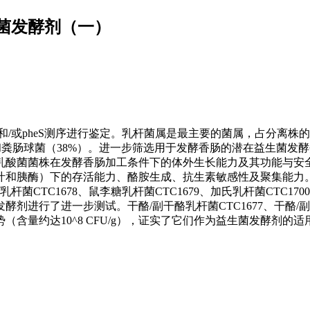
菌发酵剂（一）
n60和/或pheS测序进行鉴定。乳杆菌属是最主要的菌属，占分离株的
和粪肠球菌（38%）。进一步筛选用于发酵香肠的潜在益生菌发
乳酸菌菌株在发酵香肠加工条件下的体外生长能力及其功能与安
汁和胰酶）下的存活能力、酪胺生成、抗生素敏感性及聚集能力
杆菌CTC1678、鼠李糖乳杆菌CTC1679、加氏乳杆菌CTC17
为发酵剂进行了进一步测试。干酪/副干酪乳杆菌CTC1677、干酪/
优势（含量约达10^8 CFU/g），证实了它们作为益生菌发酵剂的适