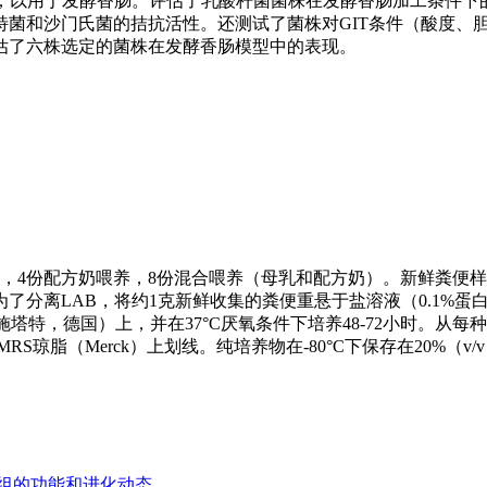
株，以用于发酵香肠。评估了乳酸杆菌菌株在发酵香肠加工条件下
菌和沙门氏菌的拮抗活性。还测试了菌株对GIT条件（酸度、
估了六株选定的菌株在发酵香肠模型中的表现。
养，4份配方奶喂养，8份混合喂养（母乳和配方奶）。新鲜粪便
了分离LAB，将约1克新鲜收集的粪便重悬于盐溶液（0.1%蛋
k，达姆施塔特，德国）上，并在37°C厌氧条件下培养48-72小时。从
琼脂（Merck）上划线。纯培养物在-80°C下保存在20%（v/
物组的功能和进化动态