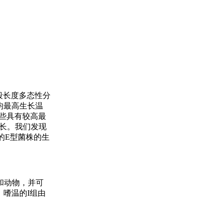
片段长度多态性分
平均最高生长温
一些具有较高最
生长。我们发现
的E型菌株的生
和动物，并可
。嗜温的I组由