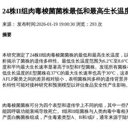
24株II组肉毒梭菌菌株最低和最高生长
来源：
发布时间:
2026-01-19 19:00:30
浏览：
293 次
摘要
本研究测定了24株II组肉毒梭菌菌株的最低和最高生长温度，以及在
析揭示了菌株的遗传多样性。最低生长温度范围为6.2°C至8.6°C
度和平均最大生长速率显著高于B型和F型菌株。发现所有菌株
低生长温度的E型菌株在37°C的最大生长速率也高于30°C，
AFLP聚类之间的差异相对较小，表明菌株间多样的遗传背景
长特性可能对接种研究和预测模型以评估食品安全性产生影响
肉毒梭菌菌株可分为四个表型和遗传学上不同的组，其中一些
能因呼吸功能衰竭导致死亡。I组和II组菌株与人类肉毒中毒相关
产蛋白酶菌株组成，产生毒素类型A、B和/或F，通常来源于陆地