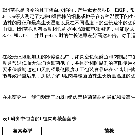
II组菌株是嗜冷的且非蛋白水解的，产生毒素类型B、E或F，常
Jensen等人测定了九株II组菌株的细胞或孢子在各种温度下
菌株的最低和最高生长温度以及在不同温度下的生长速率的变化
而知。I组菌株具有高度相似的脉冲场凝胶电泳图谱，可能形成
3.7°C和7.1°C，并且在42°C时的生长速率差异高达30倍
在经最低限度加工的冷藏食品中，如真空包装熏鱼和肉制品中的
度通常过低而无法消除细菌孢子，并且盐和防腐剂的有限使用不
要求保质期超过10天的经最低限度加工包装食品应在3°C以
能导致严重后果，所以了解II组肉毒梭菌菌株生长所需温度的
在本研究中，我们测定了24株II组肉毒梭菌菌株的最低和最
表1.研究中包含的II组肉毒梭菌菌株
毒素类型
菌株