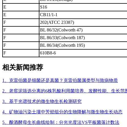
E
S16
E
CB11/1-1
F
202(ATCC 23387)
F
BL 86/32(Colworth 47)
F
BL 86/33(Colworth 187)
F
BL 86/34(Colworth 195)
F
610B8-6
相关新闻推荐
1、克雷伯菌是细菌还是真菌？克雷伯菌属类型与致病物质
2、老窖泥筛选分离的6株乳酸利用菌培养、发酵性能、生长范
3、基于光谱技术的微生物生长检测研究
4、矿物油污染土壤中芳烃组分的生物降解与微生物生长动态
5、酿酒酵母生长曲线绘制：分光光度法VS平板菌落计数法