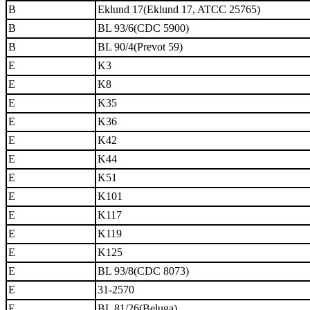
B
Eklund 17(Eklund 17, ATCC 25765)
B
BL 93/6(CDC 5900)
B
BL 90/4(Prevot 59)
E
K3
E
K8
E
K35
E
K36
E
K42
E
K44
E
K51
E
K101
E
K117
E
K119
E
K125
E
BL 93/8(CDC 8073)
E
31-2570
E
BL 81/26(Beluga)