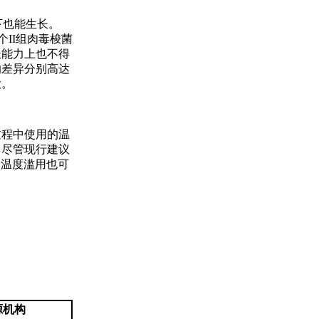
下也能生长。
个II组肉毒梭菌
长能力上也不得
的差异分别高达
大。
过程中使用的温
。尽管现行建议
的温度滥用也可
源机构