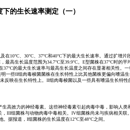
温度下的生长速率测定（一）
10°C、30°C、37°C和40°C下的最大生长速率。通过扩增
，最高生长温度范围为34.7°C至39.9°C。E型菌株在37°C时的
在37°C的最大生长速率与最高生长温度之间存在显著相关性。
这表明一些II组肉毒梭菌菌株在生长特性上比其他菌株更偏向嗜温
并未反映在生长特性上。II组肉毒梭菌以及一些具有嗜温生长特性
。
产生高效力的神经毒素。这些神经毒素引起肉毒中毒，影响人类
，III组菌株与动物肉毒中毒相关。IV组菌株尚未与疾病相关联
。据报道，I组菌株的生长温度在12°C至48°C之间。