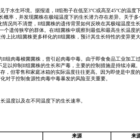
见于水生环境。据报道，II组孢子在低至3°C或高至45°C的温度
的生长概率，并发现菌株在极端温度下的生长潜力存在差异。关于多
情况尚不清楚，II组菌株的遗传背景如何反映在其极端温度生
一个遗传狭窄的群体。在I组菌株中观察到最低和最高生长温度
。对于遗传上比I组菌株更多样化的II组菌株，预计其生长特性的变异更
II组肉毒梭菌菌株，曾引起肉毒中毒。由于即食食品工业加工
足以抑制II组菌株的生长和产毒，主要的控制措施是持续冷藏
下储存，但零售和家庭冰箱的实际温度往往更高。因为即使是中度
变化对于控制食源性肉毒中毒暴发的风险至关重要。
高生长温度以及在不同温度下的生长速率。
来源
来