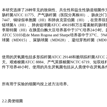
本研究选择了28种常见的致病性、共生性和益生性肠道细菌作为代表
肠杆菌ATCC 11775、产气肠杆菌（医院分离株HI）、肠炎沙门氏菌
7447、铜绿假单胞菌（HI）和肺炎克雷伯菌（HI），在营养琼
链球菌A（HI）、肺炎链球菌ATCC 49619和万古霉素耐药
李斯特菌（HI）在胰蛋白酶大豆培养基中于37°C培养24小时。
ATCC 53103在de Mann Rogosa and Sharpe培
球菌（MD015）、屎肠球菌（MD028）、凝结芽孢杆菌（MD0
使用的厌氧菌包括多形拟杆菌ATCC 29148和脆弱拟杆菌ATCC
天。艰难梭菌ATCC 8884、产气荚膜梭菌NCTC 6719、短双歧杆
件下培养48小时。使用的共生厌氧菌包括从人粪便中在厌氧条件下
所有用于实验的细菌均按上述方法培养。
2.2.粪便细菌