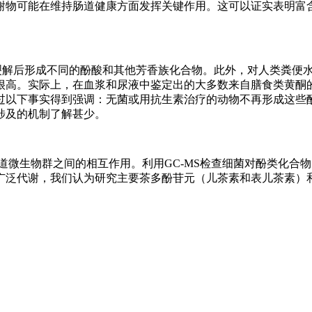
谢物可能在维持肠道健康方面发挥关键作用。这可以证实表明富
。
裂解后形成不同的酚酸和其他芳香族化合物。此外，对人类粪便
很高。实际上，在血浆和尿液中鉴定出的大多数来自膳食类黄酮
过以下事实得到强调：无菌或用抗生素治疗的动物不再形成这些
涉及的机制了解甚少。
道微生物群之间的相互作用。利用GC-MS检查细菌对酚类化合
广泛代谢，我们认为研究主要茶多酚苷元（儿茶素和表儿茶素）