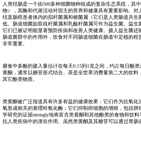
人类结肠是一个由500多种细菌物种组成的复杂生态系统，其中
物），其酶和代谢活动对宿主的营养和健康具有重要影响。对人类
结直肠癌患者体内的拟杆菌属和梭菌属（它们是人类肠道共生
低。肠道细菌如双歧杆菌属和乳酸杆菌属可作为益生菌。益生
它们已被证明能显著预防疾病和改善人类健康。摄入益生菌还能
肠道菌群中的作用外，饮食对不同肠道细菌在肠道中定植的程
非常重要。
膳食中多酚的摄入量估计在每天0.15到1克之间，约占每日
黄酮，通常以糖苷形式结合。茶是全世界消费量第二大的饮料
其它酚类物质。
类黄酮被广泛报道具有许多有益的健康效果：它们作为抗氧化
氧形成相关的黄嘌呤氧化酶；它们抑制癌细胞的增殖，包括肺
学研究的证据strongly地将富含类黄酮和其他酚类的食物
抗人类疾病中的潜在作用。虽然类黄酮及其糖苷可以通过胃肠