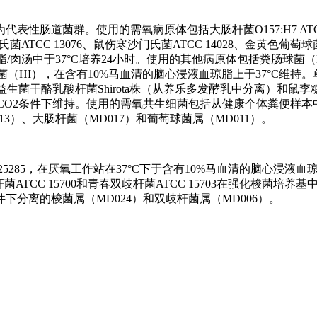
性肠道菌群。使用的需氧病原体包括大肠杆菌O157:H7 ATCC 
ATCC 13076、鼠伤寒沙门氏菌ATCC 14028、金黄色葡萄球
脂/肉汤中于37°C培养24小时。使用的其他病原体包括粪肠球菌（
肠球菌（HI），在含有10%马血清的脑心浸液血琼脂上于37°C维持
益生菌干酪乳酸杆菌Shirota株（从养乐多发酵乳中分离）和鼠李
养基中于37°C、5%CO2条件下维持。使用的需氧共生细菌包括从健康个体粪便
13）、大肠杆菌（MD017）和葡萄球菌属（MD011）。
 25285，在厌氧工作站在37°C下于含有10%马血清的脑心浸液血琼
菌ATCC 15700和青春双歧杆菌ATCC 15703在强化梭菌培养基
分离的梭菌属（MD024）和双歧杆菌属（MD006）。