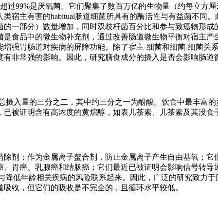
超过99%是厌氧菌。它们聚集了数百万亿的生物量（约每立方厘米1
宿主有害的habitual肠道细菌所具有的酶活性与有益菌不同
菌的一部分）数量增加，同时双歧杆菌百分比和参与致癌物形成
菌是食品中的微生物补充剂，通过改善肠道微生物平衡对宿主产
增强胃肠道对疾病的屏障功能。除了宿主-细菌和细菌-细菌关
度有非常强的影响。因此，研究膳食成分的摄入是否会影响肠道
酚类总摄入量的三分之二，其中约三分之一为酚酸。饮食中最丰富
，已被证明含有高浓度的黄烷醇，如表儿茶素、儿茶素及其没食
清除剂；作为金属离子螯合剂，防止金属离子产生自由基氧；它
癌、胃癌、乳腺癌和结肠癌；它们最近已被证明会影响信号转导
和饮料与降低年龄相关疾病的风险联系起来。因此，广泛的研究致力
道吸收，但它们的吸收是不完全的，且循环水平较低。