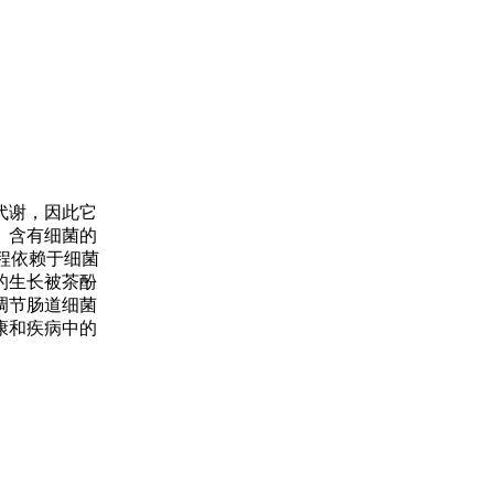
代谢，因此它
。含有细菌的
程依赖于细菌
的生长被茶酚
调节肠道细菌
康和疾病中的