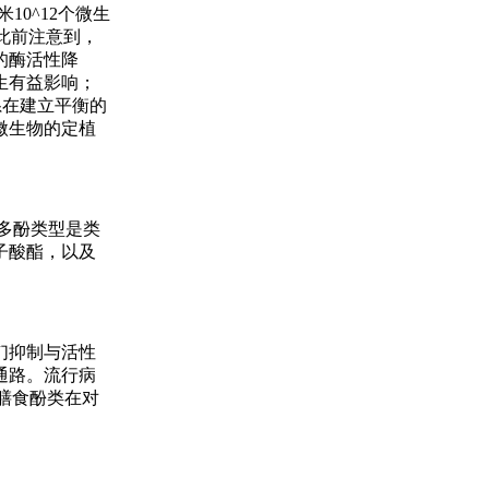
0^12个微生
。此前注意到，
的酶活性降
生有益影响；
系在建立平衡的
微生物的定植
的多酚类型是类
子酸酯，以及
们抑制与活性
通路。流行病
于膳食酚类在对