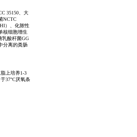
35150、大
菌NCTC
HI）、化脓性
。单核细胞增生
糖乳酸杆菌GG
样本中分离的粪肠
脂上培养1-3
中于37°C厌氧条