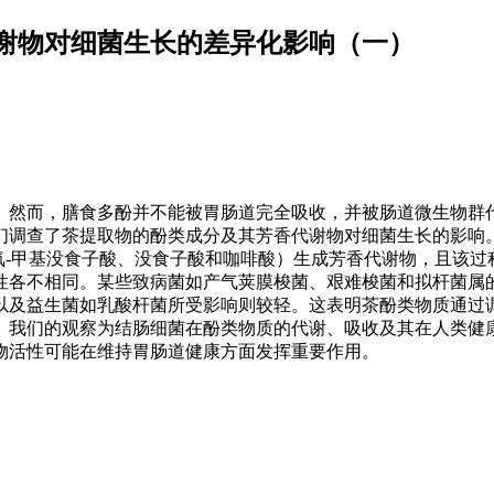
谢物对细菌生长的差异化影响（一）
。然而，膳食多酚并不能被胃肠道完全吸收，并被肠道微生物群
们调查了茶提取物的酚类成分及其芳香代谢物对细菌生长的影响
氧-甲基没食子酸、没食子酸和咖啡酸）生成芳香代谢物，且该过
性各不相同。某些致病菌如产气荚膜梭菌、艰难梭菌和拟杆菌属
以及益生菌如乳酸杆菌所受影响则较轻。这表明茶酚类物质通过
。我们的观察为结肠细菌在酚类物质的代谢、吸收及其在人类健
物活性可能在维持胃肠道健康方面发挥重要作用。