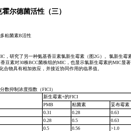
克霍尔德菌活性（三）
强多粘菌素B活性
低MIC，研究了另一种氨基香豆素氯新生霉素（图2G）。氯新生霉
氨基香豆素对30株BCC菌株组的MIC，也显示氯新生霉素的MIC显
表明这些化合物具有相加效应，并接近协同作用的临界值。
数抑制浓度指数（FICI）
新生霉素+的FICI
PMB
粘菌素
妥布霉素
0.31
0.28
0.63
0.28
0.5
0.63
0.5
0.56
>1.0