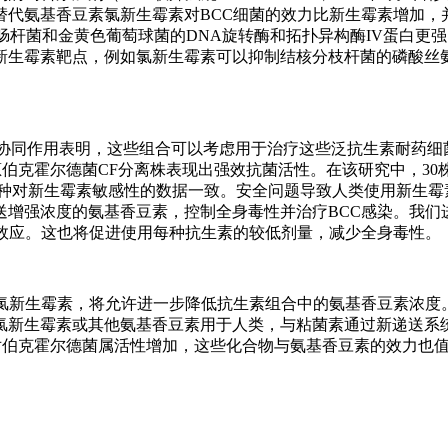
替代氨基香豆素氯新生霉素对BCC细菌的效力比新生霉素增加，
肠杆菌和金黄色葡萄球菌的DNA旋转酶和拓扑异构酶IV蛋白更
新生霉素靶点，例如氯新生霉素可以抑制结核分枝杆菌的磷酸丝
的协同作用表明，这些组合可以考虑用于治疗这些泛抗生素耐药细
洋葱伯克霍尔德菌CF分离株表现出强效抗菌活性。在该研究中，30
物种对新生霉素敏感性的数据一致。安全问题导致人类使用新生霉
送增强浓度的氨基香豆素，控制全身毒性并治疗BCC感染。我们
同效应。这也将促进使用每种抗生素的较低剂量，减少全身毒性。
如氯新生霉素，将允许进一步降低抗生素组合中的氨基香豆素浓度
氯新生霉素或其他氨基香豆素用于人类，与粘菌素通过新递送系
s对伯克霍尔德菌属活性增加，这些化合物与氨基香豆素的效力也