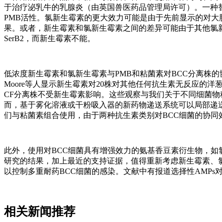
于治疗泌乳牛的乳腺炎（由英国兽医药品管理局许可）。一种
PMB活性。氯新生霉素的更大效力可能是由于先前显示的对大
果。或者，新生霉素和氯新生霉素之间的差异可能由于其他氯
SerB2，而新生霉素不能。
低浓度新生霉素和氯新生霉素与PMB和粘菌素对BCC分离株
Moore等人显示新生霉素对20株对其他任何抗生素无反应的
CF分离株不受新生霉素影响。这些观察与我们关于不同细菌
而，基于雾化溶液或干粉吸入器的新药物递送系统可以局部递
们与粘菌素组合使用，由于两种抗生素类别对BCC细菌的协
此外，使用对BCC细菌具有增强效力的氨基香豆素衍生物，
研究的结果，加上最近的支持证据，值得重新考虑新生霉素、
以控制多重耐药BCC细菌的感染。文献中有报道选择性AMP
相关新闻推荐