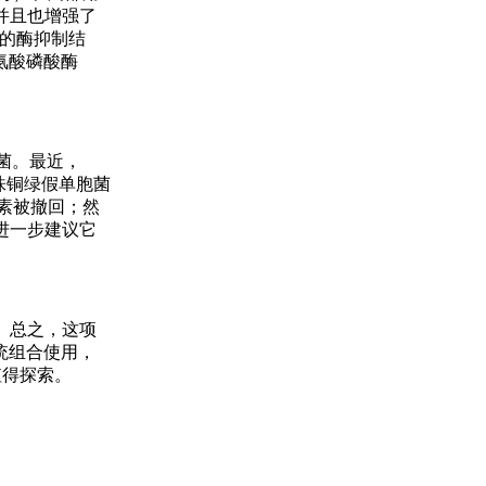
并且也增强了
强的酶抑制结
氨酸磷酸酶
菌。最近，
株铜绿假单胞菌
素被撤回；然
进一步建议它
。总之，这项
统组合使用，
值得探索。