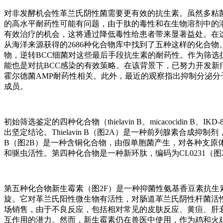
对非发酵机会性革兰氏阴性菌需要更有效的抗生素。虽然多粘菌
的高水平耐药性可能有问题，由于肽的毒性和在生物溶剂中的
有效治疗的机会，这将通过降低毒性给患者带来显著益处。在
从海洋来源获得的2686种化合物库中找到了五种这样的化合物
物，逆转BCC细菌对这些最后手段抗生素的耐药性。作为筛选
能也是对抗BCC感染的有效策略。在该背景下，已努力开发
霍尔德菌AMP耐药性相关。此外，最近的观察指出抑制分泌
成员。
初始筛选鉴定的四种化合物（thielavin B、micacocidin 
出坚定结论。Thielavin B（图2A）是一种前列腺素合成抑制剂，由真菌
B（图2B）是一种含铜化合物，由假单胞菌产生，对各种支原体有
和驱虫活性。第四种化合物是一种新环肽，编码为CL0231（图
第五种化合物新生霉素（图2F）是一种抑菌性氨基香豆素抗生素，
旋。它对革兰氏阳性微生物有活性，对肠道革兰氏阴性杆菌活性
场销售，由于不良反应，包括相对常见的皮肤反应、黄疸、肝
互作用的潜力。然而，新生霉素仍在兽医中使用，作为鸡和火鸡的饲料