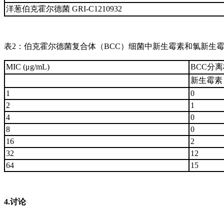
洋葱伯克霍尔德菌 GRI-C1210932
表2：伯克霍尔德菌复合体（BCC）细菌中新生霉素和氯新生霉
MIC (μg/mL)
BCC分离株 
新生霉素
1
0
2
1
4
0
8
0
16
2
32
12
64
15
4.讨论