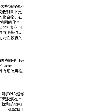
些这些细菌物种
较低剂量下更
的化合物。在
s协同的化合
径的抑制剂可
均与洋葱伯克
耐药性较低的
化合物的协同作用做
cocidin
示具有细胞毒性
抑制DNA超螺
霉素胶囊在市
担忧和药物相
修订）和局部用