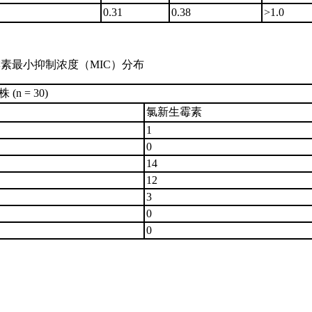
0.31
0.38
>1.0
素最小抑制浓度（MIC）分布
(n = 30)
氯新生霉素
1
0
14
12
3
0
0