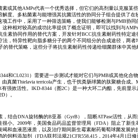
素或其他AMPs代表一个优秀选择，但它们的高剂量以克服某
溶解度。多粘菌素与能增强其抗菌活性的协同分子组合提供了在
这项工作中，采用了一种筛选策略，使我们能够检测与PMB协同
。这种相对较高的成功比率提供了概念证明，即可以找到与AMP
抗生素协同作用的替代方案，开发针对BCC抗生素耐药性特定途
新疗法，特异性靶向脂多糖分子的两个不同组分的合成途径，两者
分子的替代策略，这些分子将抗生素耐药性传递给细菌群体中其他
B、IKD-8344和CL0231）需要进一步测试才能对它们与PMB或其他
Thielavia terricola产生，也干扰粪肠球菌的肽聚糖合成。Mica
强效活性。IKD-8344（图2C）是一种大环二内酯，先前显
2D）。
结合DNA旋转酶的B亚基（GyrB），阻断ATPase活性，从而
很小。2009年，美国食品药品监督管理局（FDA）阻止了新生
衰竭和血液恶液质，以及治疗期间新生霉素耐药葡萄球菌发展的
添加剂（FDA联邦法规21CFR558.415，2014年4月1日